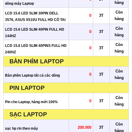
hàng
dòng máy Laptop
Còn
LCD 15.6 LED SLIM 30PIN DELL
0
3T
hàng
3576, ASUS X510U FULL HD CÓ TAI
Còn
LCD 15.6 LED SLIM 40PIN FULL HD
0
3T
hàng
144HZ
Còn
LCD 15.6 LED SLIM 40PINS FULL HD
0
3T
hàng
240HZ
BÀN PHÍM LAPTOP
Còn
0
3T
Bàn phím Laptop tất cả các dòng
hàng
PIN LAPTOP
Còn
0
3T
Pin cho Laptop, hàng mới 100%
hàng
SẠC LAPTOP
Còn
200.000
3T
xạc hp rin theo máy
hàng