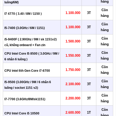
hàng
luồng/6M)
Còn
1.100.000
3T
I7 4770 ( 3.40 / 8M / 1150 )
hàng
Còn
1.100.000
3T
I5-7400 (3.0GHz / 6M / 1151)
hàng
Còn
i5-9400F ( 2.90Ghz / 9M / sk 1151v2)
1.500.000
3T
hàng
cũ, không onboard + Fan zin
Còn
CPU Intel Core I5 8500 ( 3.0GHz / 9M /
1.550.000
3T
hàng
6 nhân 6 luồng )
Còn
1.750.000
3T
CPU intel 6th Gen Core i7-6700
hàng
Còn
I5-9500 (3.00GHz / 9M / 6 nhân 6
2.100.000
3T
hàng
luồng / socket 1151 v2)
Còn
2.200.000
3T
I7-7700 (3.6GHz/8M/sk1151)
hàng
Còn
2.600.000
1T
CPU Intel Core i5 10500
hàng