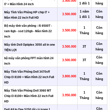
3.500.000
1 đổi 1
hàng
I7 + Màn Hình 24 inch
1 năm
Còn
Máy Tính Văn Phòng HP chip I7 +
3.500.000
1 đổi 1
hàng
Màn Hình 22 inch Full HD
Bộ máy tính văn phòng : i5 6500T -
1
Còn
3.500.000
ram 8gb - ssd 120gb - Màn hình 22
Tháng
hàng
inch
Còn
Máy tính Dell Optiplex 3050 all in one
3.500.000
3T
hàng
TIỆN LỢI
Còn
bộ máy văn phòng FPT màn hình 24
3.500.000
3T
hàng
inch
Máy Tính Văn Phòng Dell 3470sff
1
Còn
3.800.000
Chip I3 8100 + Màn Hình 22 inch Full
Tháng
hàng
HD
Máy Tính Văn Phòng Dell 3060 MT
1
Còn
3.950.000
Chip I3 8100+ Màn Hình 22 inch Full
Tháng
hàng
HD
Còn
Dell All In One 5250 tất cả trong 1 ,