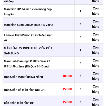
hàng
rất đẹp
Còn
Màn hình HP 24 inch viền mỏng đẹp
0
1T
hàng
lung linh
Còn
0
3T
Màn hình Samsung 24 inch IPS 75Hz
hàng
Còn
Lenovo ThinkVision 28 inch đẹp rực
0
3T
hàng
rỡ
Còn
MÀN HÌNH 27 INCH FULL VIỀN CỦA
0
1T
hàng
SAMSUNG
Còn
Màn Hình Gaming LG UltraGear 27
0
3T
hàng
IPS 144Hz 1ms (Đã Qua Sử Dụng)
Còn
100.000
3T
Bán Chân Màn Hình Đa Năng
hàng
Còn
150.000
3T
Bán Chân đế màn hình Dell , HP
hàng
Còn
150.000
3T
bán chân màn hình HP
hàng