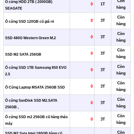
Còn
Ổ cứng HDD 2TB ( 2000GB)
0
1T
hàng
SEAGATE
Còn
0
3T
Ổ cứng SSD 120GB cũ giá rẻ
hàng
Còn
0
3T
SSD 480G Western Green M.2
hàng
Còn
0
3T
SSD M2 SATA 256GB
hàng
Còn
Ổ cứng SSD 1TB Samsung 850 EVO
0
3T
hàng
2.5
Còn
0
3T
Ổ Cứng Laptop MSATA 256GB SSD
hàng
Còn
Ổ cứng SanDisk SSD M2.SATA
0
3T
hàng
256GB ,
Còn
Ổ cứng SSD m2 256GB cũ hàng tháo
0
3T
hàng
máy
Còn
SSD M2 Sata Intel 180GB hàng cũ