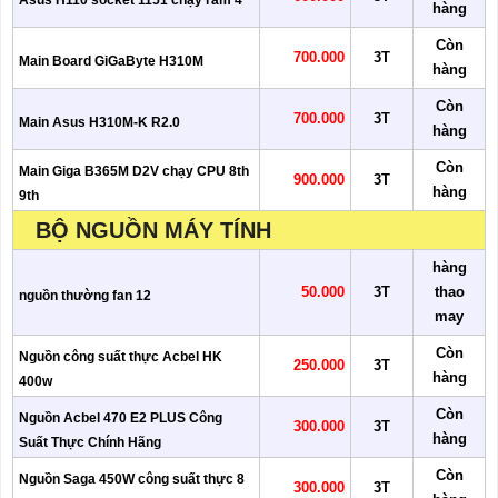
Asus H110 socket 1151 chạy ram 4
hàng
Còn
700.000
3T
Main Board GiGaByte H310M
hàng
Còn
700.000
3T
Main Asus H310M-K R2.0
hàng
Còn
Main Giga B365M D2V chạy CPU 8th
900.000
3T
hàng
9th
BỘ NGUỒN MÁY TÍNH
hàng
50.000
3T
thao
nguồn thường fan 12
may
Còn
Nguồn công suất thực Acbel HK
250.000
3T
hàng
400w
Còn
Nguồn Acbel 470 E2 PLUS Công
300.000
3T
hàng
Suất Thực Chính Hãng
Còn
Nguồn Saga 450W công suất thực 8
300.000
3T