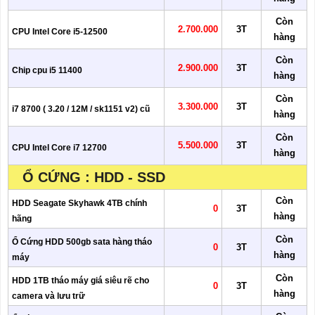
Còn
2.700.000
3T
CPU Intel Core i5-12500
hàng
Còn
2.900.000
3T
Chip cpu i5 11400
hàng
Còn
3.300.000
3T
i7 8700 ( 3.20 / 12M / sk1151 v2) cũ
hàng
Còn
5.500.000
3T
CPU Intel Core i7 12700
hàng
Ổ CỨNG : HDD - SSD
Còn
HDD Seagate Skyhawk 4TB chính
0
3T
hàng
hãng
Còn
Ổ Cứng HDD 500gb sata hàng tháo
0
3T
hàng
máy
Còn
HDD 1TB tháo máy giá siêu rẽ cho
0
3T
hàng
camera và lưu trữ