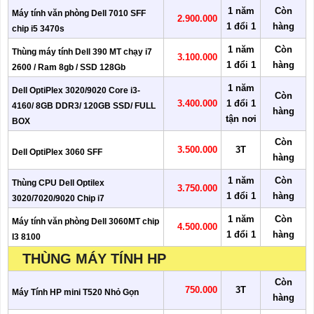
1 năm
Còn
Máy tính văn phòng Dell 7010 SFF
2.900.000
1 đổi 1
hàng
chip i5 3470s
1 năm
Còn
Thùng máy tính Dell 390 MT chạy i7
3.100.000
1 đổi 1
hàng
2600 / Ram 8gb / SSD 128Gb
1 năm
Dell OptiPlex 3020/9020 Core i3-
Còn
3.400.000
1 đổi 1
4160/ 8GB DDR3/ 120GB SSD/ FULL
hàng
tận nơi
BOX
Còn
3.500.000
3T
Dell OptiPlex 3060 SFF
hàng
1 năm
Còn
Thùng CPU Dell Optilex
3.750.000
1 đổi 1
hàng
3020/7020/9020 Chip i7
1 năm
Còn
Máy tính văn phòng Dell 3060MT chip
4.500.000
1 đổi 1
hàng
I3 8100
THÙNG MÁY TÍNH HP
Còn
750.000
3T
Máy Tính HP mini T520 Nhỏ Gọn
hàng