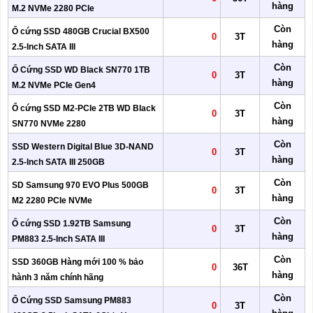
hàng
M.2 NVMe 2280 PCIe
Còn
Ổ cứng SSD 480GB Crucial BX500
0
3T
hàng
2.5-Inch SATA III
Còn
Ổ Cứng SSD WD Black SN770 1TB
0
3T
hàng
M.2 NVMe PCIe Gen4
Còn
Ổ cứng SSD M2-PCIe 2TB WD Black
0
3T
hàng
SN770 NVMe 2280
Còn
SSD Western Digital Blue 3D-NAND
0
3T
hàng
2.5-Inch SATA III 250GB
Còn
SD Samsung 970 EVO Plus 500GB
0
3T
hàng
M2 2280 PCIe NVMe
Còn
Ổ cứng SSD 1.92TB Samsung
0
3T
hàng
PM883 2.5-Inch SATA III
Còn
SSD 360GB Hàng mới 100 % bảo
0
36T
hàng
hành 3 năm chính hãng
Còn
Ổ Cứng SSD Samsung PM883
0
3T