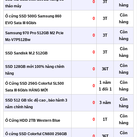
0
3T
hàng
tháo máy
Còn
Ổ cứng SSD 500G Samsung 860
0
3T
hàng
EVO Sata III 6Gb/s
Còn
Samsung 970 Pro 512GB M2 Pcie
0
3T
hàng
Mz-V7P512Bw
Còn
0
3T
SSD Sandisk M.2 512GB
hàng
Còn
SSD 128GB mới 100% hàng chính
0
36T
hàng
hãng
1 năm
Còn
Ổ Cứng SSD 256G Colorful SL500
0
1 đổi 1
hàng
Sata III 6Gb/s HÀNG MỚI
Còn
SSD 512 GB tốc độ cao , bảo hành 3
0
3 năm
hàng
năm chính hãng
Còn
0
1T
Ổ Cứng HDD 2TB Western Blue
hàng
Còn
Ổ cứng SSD Colorful CN600 256GB
0
36T