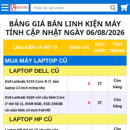
BẢNG GIÁ BÁN LINH KIỆN MÁY
TÍNH CẬP NHẬT NGÀY 06/08/2026
BẢO
TÌNH
LINH KIỆN VÀ MÔ TẢ
ĐƠN GIÁ
HÀNH
TRẠNG
MUA MÁY LAPTOP CŨ
LAPTOP DELL CŨ
Còn
Dell Latitude 5310 Core i5 i7, bán
0
1T
hàng
laptop 13 inch mỏng nhẹ
Dell Latitude 5420 với cấu hình Core
Còn
0
3T
i7 thế hệ 11, RAM 8GB, SSD 256GB
hàng
và màn hình 14 inch Full HD
LAPTOP HP CŨ
Còn