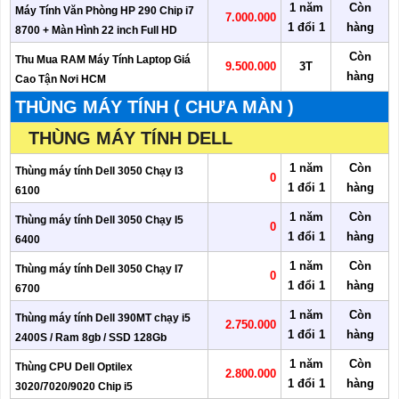
1 năm
Còn
Máy Tính Văn Phòng HP 290 Chip i7
7.000.000
1 đổi 1
hàng
8700 + Màn Hình 22 inch Full HD
Còn
Thu Mua RAM Máy Tính Laptop Giá
9.500.000
3T
hàng
Cao Tận Nơi HCM
THÙNG MÁY TÍNH ( CHƯA MÀN )
THÙNG MÁY TÍNH DELL
1 năm
Còn
Thùng máy tính Dell 3050 Chạy I3
0
1 đổi 1
hàng
6100
1 năm
Còn
Thùng máy tính Dell 3050 Chạy I5
0
1 đổi 1
hàng
6400
1 năm
Còn
Thùng máy tính Dell 3050 Chạy I7
0
1 đổi 1
hàng
6700
1 năm
Còn
Thùng máy tính Dell 390MT chạy i5
2.750.000
1 đổi 1
hàng
2400S / Ram 8gb / SSD 128Gb
1 năm
Còn
Thùng CPU Dell Optilex
2.800.000
1 đổi 1
hàng
3020/7020/9020 Chip i5