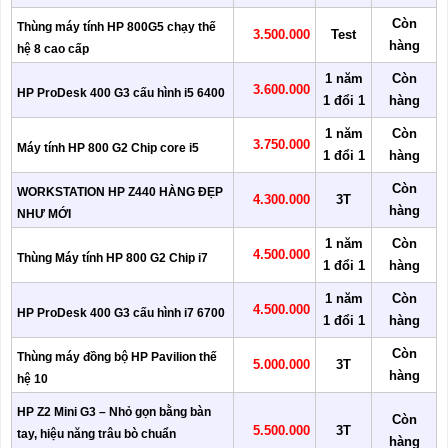
Còn
Thùng máy tính HP 800G5 chạy thế
3.500.000
Test
hàng
hệ 8 cao cấp
1 năm
Còn
3.600.000
HP ProDesk 400 G3 cấu hình i5 6400
1 đổi 1
hàng
1 năm
Còn
3.750.000
Máy tính HP 800 G2 Chip core i5
1 đổi 1
hàng
Còn
WORKSTATION HP Z440 HÀNG ĐẸP
4.300.000
3T
hàng
NHƯ MỚI
1 năm
Còn
4.500.000
Thùng Máy tính HP 800 G2 Chip i7
1 đổi 1
hàng
1 năm
Còn
4.500.000
HP ProDesk 400 G3 cấu hình i7 6700
1 đổi 1
hàng
Còn
Thùng máy đồng bộ HP Pavilion thế
5.000.000
3T
hàng
hệ 10
HP Z2 Mini G3 – Nhỏ gọn bằng bàn
Còn
5.500.000
3T
tay, hiệu năng trâu bò chuẩn
hàng