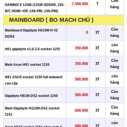
Còn
7.500.000
T
GAMING X 12GB (12GB GDDR6, 192-
hàng
BIT, HDMI +DP, 1X8-PIN, 1X6-PIN)
MAINBOARD ( BO MẠCH CHỦ )
Còn
Mainboard Gigabyte H610M H V2
0
3T
hàng
DDR4
còn
350.000
3T
H61 gigabyte v1.0-2.0 socket 1155
hàng
Còn
350.000
3T
Main Asus H61 socket 1155
hàng
còn
H81 ASUS socket 1150 full onboard
500.000
3T
hàng
cao cấp
Còn
500.000
3T
Gigabyte H81M-DS2 socket 1150
hàng
Còn
Main Gigabyte H110M-DS2 socket
600.000
3T
hàng
1151
còn
600.000
3T