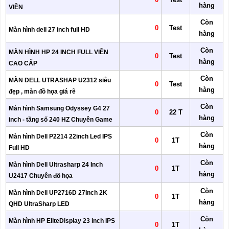
hàng
VIỀN
Còn
0
Test
Màn hình dell 27 inch full HD
hàng
Còn
MÀN HÌNH HP 24 INCH FULL VIỀN
0
Test
hàng
CAO CẤP
Còn
MÀN DELL UTRASHAP U2312 siêu
0
Test
hàng
đẹp , màn đồ họa giá rẽ
Còn
Màn hình Samsung Odyssey G4 27
0
22 T
hàng
inch - tầng số 240 HZ Chuyên Game
Còn
Màn hình Dell P2214 22inch Led IPS
0
1T
hàng
Full HD
Còn
Màn hình Dell Ultrasharp 24 Inch
0
1T
hàng
U2417 Chuyên đồ họa
Còn
Màn hình Dell UP2716D 27Inch 2K
0
1T
hàng
QHD UltraSharp LED
Còn
Màn hình HP EliteDisplay 23 inch IPS
0
1T