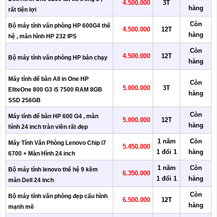
4.500.000
3T
hàng
rất tiện lợi
Còn
Bộ máy tính văn phòng HP 600G4 thế
4.500.000
12T
hàng
hệ , màn hình HP 232 IPS
Còn
4.500.000
12T
Bộ máy tính văn phòng HP bán chạy
hàng
Máy tính để bàn All in One HP
Còn
5.000.000
3T
EliteOne 800 G3 i5 7500 RAM 8GB
hàng
SSD 256GB
Còn
Máy tính để bàn HP 600 G4 , màn
5.000.000
12T
hàng
hình 24 inch tràn viền rất đẹp
1 năm
Còn
Máy Tính Văn Phòng Lenovo Chip i7
5.450.000
1 đổi 1
hàng
6700 + Màn Hình 24 inch
1 năm
Còn
Bộ máy tính lenovo thế hệ 9 kềm
6.350.000
1 đổi 1
hàng
màn Dell 24 inch
Còn
Bộ máy tính văn phòng đẹp cấu hình
6.500.000
12T
hàng
mạnh mẽ