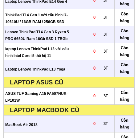
0
3T
Laptop Lenovo ThinkPad E14 Gen 4
hàng
Còn
ThinkPad T14 Gen 1 với cấu hình i7-
0
3T
hàng
10610U / 16GB RAM / 256GB SSD
Còn
Lenovo ThinkPad T14 Gen 3 Ryzen 5
0
3T
hàng
PRO 6650U Ram 16Gb SSD 1 TBGb
Còn
laptop Lenovo ThinkPad L13 với cấu
0
3T
hàng
hình Intel Core i5 thế hệ 11
Còn
0
3T
Laptop Lenovo ThinkPad L13 Yoga
hàng
LAPTOP ASUS CŨ
Còn
ASUS TUF Gaming A15 FA507NUR-
0
3T
hàng
LP101W
LAPTOP MACBOOK CŨ
Còn
0
3T
MacBook Air 2018
hàng
Còn