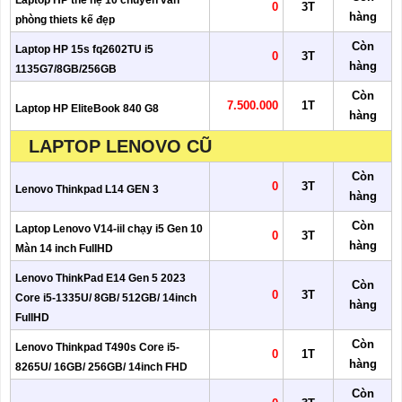
Laptop HP thế hệ 10 chuyên văn
0
3T
hàng
phòng thiets kế đẹp
Còn
Laptop HP 15s fq2602TU i5
0
3T
hàng
1135G7/8GB/256GB
Còn
7.500.000
1T
Laptop HP EliteBook 840 G8
hàng
LAPTOP LENOVO CŨ
Còn
0
3T
Lenovo Thinkpad L14 GEN 3
hàng
Còn
Laptop Lenovo V14-iil chạy i5 Gen 10
0
3T
hàng
Màn 14 inch FullHD
Lenovo ThinkPad E14 Gen 5 2023
Còn
0
3T
Core i5-1335U/ 8GB/ 512GB/ 14inch
hàng
FullHD
Còn
Lenovo Thinkpad T490s Core i5-
0
1T
hàng
8265U/ 16GB/ 256GB/ 14inch FHD
Còn