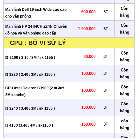
Còn
Màn hình Dell 19 inch Wide cao cấp
600.000
3T
hàng
cho văn phòng
Còn
Màn hình HP 24 INCH Z24N Chuyên
1.900.000
3T
hàng
đồ họa và văn phòng cao cấp
CPU : BỘ VI SỬ LÝ
Còn
80.000
3T
I3-2100 ( 3.10 / 3M / sk 1155 )
hàng
Còn
100.000
3T
I3 3220 ( 3.40 / 3M / sk 1155 )
hàng
Còn
CPU Intel Celeron G3900 (2.8Ghz/
100.000
3T
hàng
2Mb cache)
Còn
130.000
3T
I3 3240 ( 3.40 / 3M / sk 1155 )
hàng
còn
150.000
3T
I3 4130 (3.40 / 4M / sk1150 )
hàng
Còn