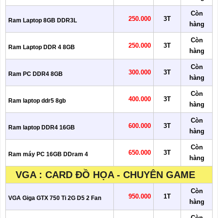
Còn
250.000
3T
Ram Laptop 8GB DDR3L
hàng
Còn
250.000
3T
Ram Laptop DDR 4 8GB
hàng
Còn
300.000
3T
Ram PC DDR4 8GB
hàng
Còn
400.000
3T
Ram laptop ddr5 8gb
hàng
Còn
600.000
3T
Ram laptop DDR4 16GB
hàng
Còn
650.000
3T
Ram máy PC 16GB DDram 4
hàng
VGA : CARD ĐỒ HỌA - CHUYÊN GAME
Còn
950.000
1T
VGA Giga GTX 750 Ti 2G D5 2 Fan
hàng
Còn