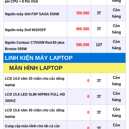
hàng
pin CPU + 8 Pin VGA
Còn
350.000
3T
Nguồn máy tính FSP SAGA 550W
hàng
Còn
400.000
3T
Nguồn máy Dell 9020SFF
hàng
Còn
Nguồn Centaur CT550W Red 80 plus
580.000
12T
hàng
Bronze 550W
LINH KIỆN MÁY LAPTOP
MÀN HÌNH LAPTOP
Còn
LCD 14.0 slim 30 chân cho các dòng
0
3T
hàng
laptop
Còn
LCD 15.6 LED SLIM 40PINS FULL HD
0
3T
hàng
300HZ
Còn
LCD 15.6 slim 30 chân cho các dòng
0
3T
hàng
laptop
Còn
Cung cấp màn hình cho tất cả các
0
3T