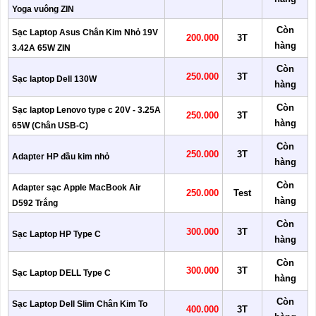
Yoga vuông ZIN
Còn
Sạc Laptop Asus Chân Kim Nhỏ 19V
200.000
3T
hàng
3.42A 65W ZIN
Còn
250.000
3T
Sạc laptop Dell 130W
hàng
Còn
Sạc laptop Lenovo type c 20V - 3.25A
250.000
3T
hàng
65W (Chân USB-C)
Còn
250.000
3T
Adapter HP đầu kim nhỏ
hàng
Còn
Adapter sạc Apple MacBook Air
250.000
Test
hàng
D592 Trắng
Còn
300.000
3T
Sạc Laptop HP Type C
hàng
Còn
300.000
3T
Sạc Laptop DELL Type C
hàng
Còn
Sạc Laptop Dell Slim Chân Kim To
400.000
3T