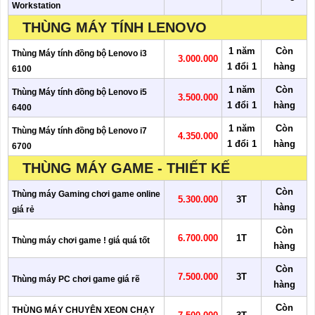
Workstation
THÙNG MÁY TÍNH LENOVO
1 năm
Còn
Thùng Máy tính đồng bộ Lenovo i3
3.000.000
1 đổi 1
hàng
6100
1 năm
Còn
Thùng Máy tính đồng bộ Lenovo i5
3.500.000
1 đổi 1
hàng
6400
1 năm
Còn
Thùng Máy tính đồng bộ Lenovo i7
4.350.000
1 đổi 1
hàng
6700
THÙNG MÁY GAME - THIẾT KẾ
Còn
Thùng máy Gaming chơi game online
5.300.000
3T
hàng
giá rẻ
Còn
6.700.000
1T
Thùng máy chơi game ! giá quá tốt
hàng
Còn
7.500.000
3T
Thùng máy PC chơi game giá rẽ
hàng
Còn
THÙNG MÁY CHUYÊN XEON CHẠY