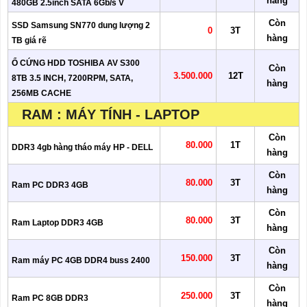
hàng
480GB 2.5inch SATA 6Gb/s V
Còn
SSD Samsung SN770 dung lượng 2
0
3T
hàng
TB giá rẽ
Ổ CỨNG HDD TOSHIBA AV S300
Còn
3.500.000
12T
8TB 3.5 INCH, 7200RPM, SATA,
hàng
256MB CACHE
RAM : MÁY TÍNH - LAPTOP
Còn
80.000
1T
DDR3 4gb hàng tháo máy HP - DELL
hàng
Còn
80.000
3T
Ram PC DDR3 4GB
hàng
Còn
80.000
3T
Ram Laptop DDR3 4GB
hàng
Còn
150.000
3T
Ram máy PC 4GB DDR4 buss 2400
hàng
Còn
250.000
3T
Ram PC 8GB DDR3
hàng