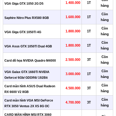
1.400.000
1T
VGA Giga GTX 1050 2G D5
hàng
Còn
1.600.000
1T
Saphire Nitro Plus RX580 8GB
hàng
Còn
1.800.000
1T
VGA Giga GTX 1050Ti 4G
hàng
Còn
1.800.000
1T
VGA Asus GTX 1050Ti Dual 4GB
hàng
Còn
2.500.000
3T
Card đồ họa NVIDIA Quadro M4000
hàng
Còn
VGA Galax GTX 1660Ti NVIDIA
3.000.000
1T
hàng
Geforce/ 6Gb/ GDDR6/ 192Bit
Còn
Card màn hình ASUS Dual Radeon
4.500.000
3T
hàng
RX 6600 V2 8GB
Còn
Card màn hình VGA MSI GeForce
4.700.000
3T
hàng
RTX 3050 Ventus 2X XS 8G OC
CARD MÀN HÌNH MSI RTX 3060