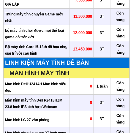
7.500.000
3T
hàng
GIẢ LẬP
Còn
Thùng Máy tính chuyên Game mới
11.300.000
3T
hàng
nhất
Còn
bộ máy tính chơi được mọi thể loại
12.000.000
3T
hàng
game có trên đời
Còn
Bộ máy tính Core I5-13th đồ họa nhẹ,
13.450.000
3T
hàng
giải trí với cấu hình
LINH KIỆN MÁY TÍNH DỂ BÀN
MÀN HÌNH MÁY TÍNH
Còn
Màn hình Dell U2414H Màn hình siêu
0
1 tuần
hàng
đẹp
Còn
Màn hình máy tính Dell P2418HZM
0
3T
hàng
23.8 inch IPS tích hợp Webcam
Còn
0
3T
Màn hình LG 27 văn phòng
hàng
Còn