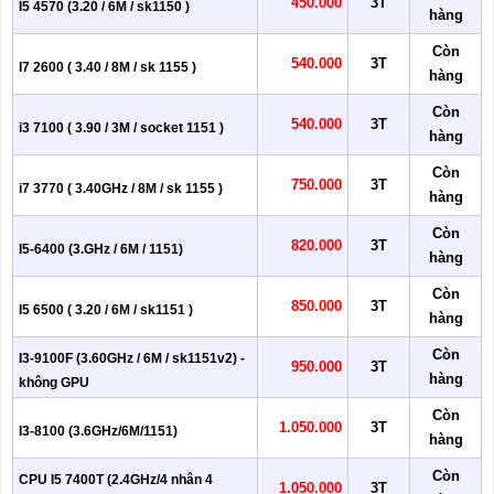
450.000
3T
I5 4570 (3.20 / 6M / sk1150 )
hàng
Còn
540.000
3T
I7 2600 ( 3.40 / 8M / sk 1155 )
hàng
Còn
540.000
3T
i3 7100 ( 3.90 / 3M / socket 1151 )
hàng
Còn
750.000
3T
i7 3770 ( 3.40GHz / 8M / sk 1155 )
hàng
Còn
820.000
3T
I5-6400 (3.GHz / 6M / 1151)
hàng
Còn
850.000
3T
I5 6500 ( 3.20 / 6M / sk1151 )
hàng
Còn
I3-9100F (3.60GHz / 6M / sk1151v2) -
950.000
3T
hàng
không GPU
Còn
1.050.000
3T
I3-8100 (3.6GHz/6M/1151)
hàng
Còn
CPU I5 7400T (2.4GHz/4 nhân 4
1.050.000
3T