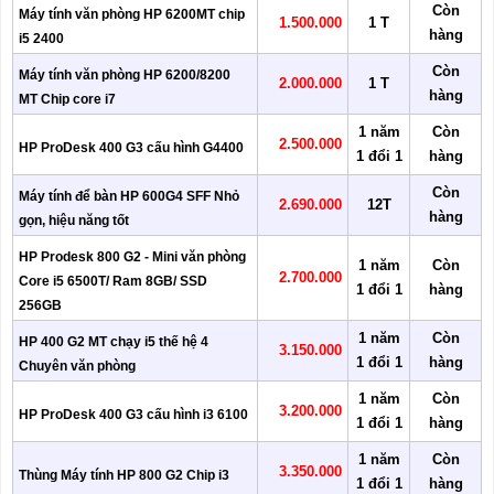
Còn
Máy tính văn phòng HP 6200MT chip
1.500.000
1 T
hàng
i5 2400
Còn
Máy tính văn phòng HP 6200/8200
2.000.000
1 T
hàng
MT Chip core i7
1 năm
Còn
2.500.000
HP ProDesk 400 G3 cấu hình G4400
1 đổi 1
hàng
Còn
Máy tính để bàn HP 600G4 SFF Nhỏ
2.690.000
12T
hàng
gọn, hiệu năng tốt
HP Prodesk 800 G2 - Mini văn phòng
1 năm
Còn
2.700.000
Core i5 6500T/ Ram 8GB/ SSD
1 đổi 1
hàng
256GB
1 năm
Còn
HP 400 G2 MT chạy i5 thế hệ 4
3.150.000
1 đổi 1
hàng
Chuyên văn phòng
1 năm
Còn
3.200.000
HP ProDesk 400 G3 cấu hình i3 6100
1 đổi 1
hàng
1 năm
Còn
3.350.000
Thùng Máy tính HP 800 G2 Chip i3
1 đổi 1
hàng