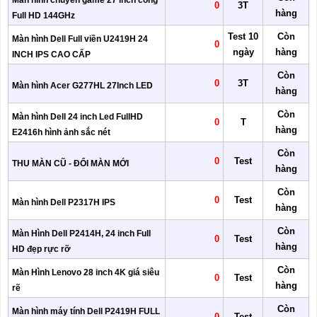
Màn hình chuyên game 27 inch cong
0
3T
hàng
Full HD 144GHz
Test 10
Còn
Màn hình Dell Full viền U2419H 24
0
ngày
hàng
INCH IPS CAO CẤP
Còn
0
3T
Màn hình Acer G277HL 27Inch LED
hàng
Còn
Màn hình Dell 24 inch Led FullHD
0
T
hàng
E2416h hình ảnh sắc nét
Còn
0
Test
THU MÀN CŨ - ĐỔI MÀN MỚI
hàng
Còn
0
Test
Màn hình Dell P2317H IPS
hàng
Còn
Màn Hình Dell P2414H, 24 inch Full
0
Test
hàng
HD đẹp rực rỡ
Còn
Màn Hình Lenovo 28 inch 4K giá siêu
0
Test
hàng
rẽ
Còn
Màn hình máy tính Dell P2419H FULL
0
Test