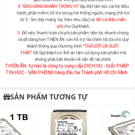
4.
"GIAO HÀNG NHANH TRONG 1H"
 lắp đặt tận nơi, cài hệ điều 
hành, phần mềm, hỗ trợ setup hệ thống nguồn, mạng (hỗ trợ 
từ 3 - 5m dây mạng tùy theo nhu cầu) và 
tất cả điều miễn 
phí
 cho 
Quý khách
.
5.
 Để việc thanh toán chi phí sản phẩm tiện lợi, nhanh chóng 
và dễ dàng hơn THIÊN ẤN  còn hỗ trợ tài chính tối đa cho 
Quý 
khách
 thông qua chương trình 
"TRẢ GÓP LÃI SUẤT 
THẤP"
 để 
Quý khách
 có thể an tâm sử dụng sản phẩm mà 
không phải băn khoăn về vấn đề tài chính.
THIÊN ẤN  tự hào là công ty cung cấp DỊCH VỤ - GIẢI PHÁP 
TIN HỌC - VĂN PHÒNG hàng đầu tại Thành phố Hồ Chí Minh .
SẢN PHẨM TƯƠNG TỰ