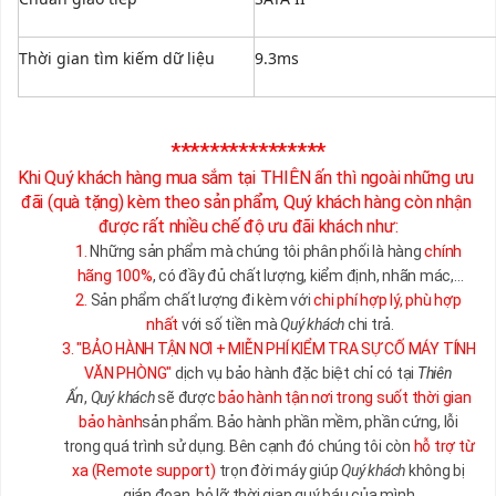
Thời gian tìm kiếm dữ liệu
9.3ms
****************
Khi Quý khách hàng mua sắm tại THIÊN ấn thì ngoài những ưu 
đãi (quà tặng) kèm theo sản phẩm, Quý khách hàng còn nhận 
được rất nhiều chế độ ưu đãi khách như:
1.
 Những sản phẩm mà chúng tôi phân phối là hàng 
chính 
hãng 100%
, có đầy đủ chất lượng, kiểm định, nhãn mác,...
2.
 Sản phẩm chất lượng đi kèm với 
chi phí hợp lý, phù hợp 
nhất
 với số tiền mà 
Quý khách
 chi trả.
3.
"BẢO HÀNH TẬN NƠI + MIỄN PHÍ KIỂM TRA SỰ CỐ MÁY TÍNH 
VĂN PHÒNG"
 dịch vụ bảo hành đặc biệt chỉ có tại 
Thiên 
Ấn
, 
Quý khách
 sẽ được 
bảo hành tận nơi trong suốt thời gian 
bảo hành
sản phẩm. Bảo hành phần mềm, phần cứng, lỗi 
trong quá trình sử dụng. Bên cạnh đó chúng tôi còn 
hỗ trợ từ 
xa (Remote support)
 trọn đời máy giúp 
Quý khách
 không bị 
gián đoạn, bỏ lỡ thời gian quý báu của mình.