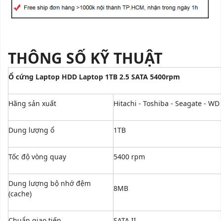
THÔNG SỐ KỸ THUẬT
Ổ cứng
Laptop HDD Laptop 1TB 2.5 SATA 5400rpm
Hãng sản xuất
Hitachi - Toshiba - Seagate - WD
Dung lượng ổ
1TB
Tốc độ vòng quay
5400 rpm
Dung lượng bộ nhớ đệm
8MB
(cache)
Chuẩn giao tiếp
SATA II