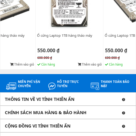
 hàng tháo máy
Ổ cứng Laptop 1TB hàng tháo máy
Ổ cứng Laptop 1TB
550.000 ₫
550.000 ₫
600.000 ₫
600.000 ₫
Thêm vào giỏ
Còn hàng
Thêm vào giỏ
Còn hàng
MIỄN PHÍ VẬN
HỖ TRỢ TRỰC
THANH TOÁN BẢO
CHUYỂN
TUYẾN
MẬT
THÔNG TIN VỀ VI TÍNH THIÊN ẤN
CHÍNH SÁCH MUA HÀNG & BẢO HÀNH
CỘNG ĐỒNG VI TÍNH THIÊN ẤN