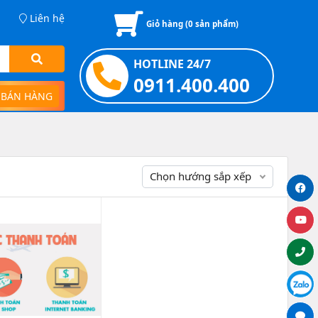
Liên hệ
Giỏ hàng (
0
sản phẩm)
HOTLINE 24/7
0911.400.400
 BÁN HÀNG
Chọn hướng sắp xếp