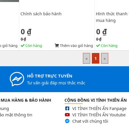
Chính sách bảo hành
Hình thức thanh 
mua hàng
0 ₫
0 ₫
0 ₫
0 ₫
 giỏ hàng
Còn hàng
Thêm vào giỏ hàng
Còn hàng
«
1
»
HỖ TRỢ TRỰC TUYẾN
Tư vấn giải đáp mọi thắc mắc
 MUA HÀNG & BẢO HÀNH
CỘNG ĐỒNG VI TÍNH THIÊN ẤN
chung
VI TÍNH THIÊN ẤN Fanpage
ảo mật thông tin
VI TÍNH THIÊN ẤN Youtube
Chat với chúng tôi