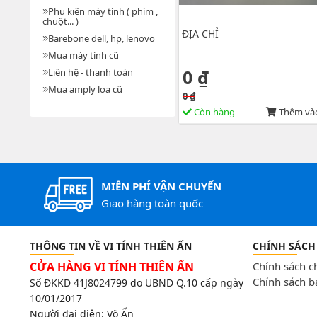
Phụ kiện máy tính ( phím ,
chuột... )
ĐỊA CHỈ
Barebone dell, hp, lenovo
Mua máy tính cũ
0 ₫
Liên hệ - thanh toán
Mua amply loa cũ
0 ₫
Còn hàng
Thêm vào
MIỄN PHÍ VẬN CHUYỂN
Giao hàng toàn quốc
THÔNG TIN VỀ VI TÍNH THIÊN ẤN
CHÍNH SÁCH
CỬA HÀNG VI TÍNH THIÊN ẤN
Chính sách 
Chính sách b
Số ĐKKD 41J8024799 do UBND Q.10 cấp ngày
10/01/2017
Người đại diện: Võ Ấn