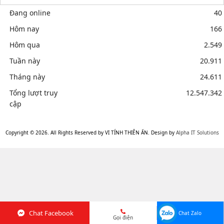
Đang online
40
Hôm nay
166
Hôm qua
2.549
Tuần này
20.911
Tháng này
24.611
Tổng lượt truy
12.547.342
cập
Mua bán linh kiện máy tính cũ giá rẻ tại tphcm, thanh lý phòng
net giá cao
Sửa điện thoại tại Quảng Ngãi, Ép kính Iphone, Sửa lỗi
Copyright © 2026. All Rights Reserved by VI TÍNH THIÊN ẤN. Design by
Alpha IT Solutions
màn hình Iphone, Samsung, Ép cổ màn hình
Chat Facebook
Chat Zalo
Gọi điện