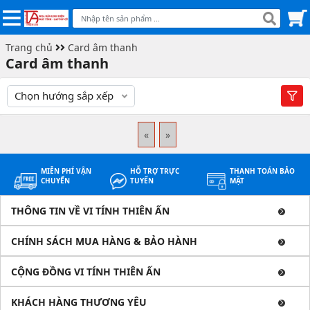
Trang chủ
Card âm thanh
Card âm thanh
Chọn hướng sắp xếp
«
»
MIỄN PHÍ VẬN
HỖ TRỢ TRỰC
THANH TOÁN BẢO
CHUYỂN
TUYẾN
MẬT
THÔNG TIN VỀ VI TÍNH THIÊN ẤN
CHÍNH SÁCH MUA HÀNG & BẢO HÀNH
CỘNG ĐỒNG VI TÍNH THIÊN ẤN
KHÁCH HÀNG THƯƠNG YÊU