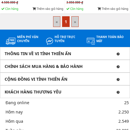
4.500.000 ₫
3.050.000 ₫
Còn hàng
Thêm vào giỏ hàng
Còn hàng
Thêm vào giỏ hàng
«
1
»
MIỄN PHÍ VẬN
HỖ TRỢ TRỰC
THANH TOÁN BẢO
CHUYỂN
TUYẾN
MẬT
THÔNG TIN VỀ VI TÍNH THIÊN ẤN
CHÍNH SÁCH MUA HÀNG & BẢO HÀNH
CỘNG ĐỒNG VI TÍNH THIÊN ẤN
KHÁCH HÀNG THƯƠNG YÊU
Đang online
25
Hôm nay
2.250
Hôm qua
2.549