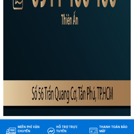
MIỄN PHÍ VẬN
HỖ TRỢ TRỰC
THANH TOÁN BẢO
CHUYỂN
TUYẾN
MẬT