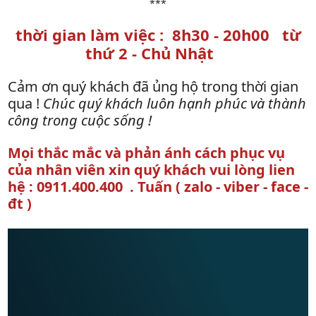
***
thời gian làm việc : 8h30 - 20h00 từ
thứ 2 - Chủ Nhật
Cảm ơn quý khách đã ủng hộ trong thời gian
qua !
Chúc quý khách luôn hạnh phúc và thành
công trong cuộc sống !
Mọi thắc mắc và phản ánh cách phục vụ
của nhân viên xin quý khách vui lòng lien
hệ : 0911.400.400 . Tuấn ( zalo - viber - face -
đt )