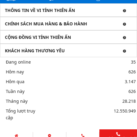
THÔNG TIN VỀ VI TÍNH THIÊN ẤN
CHÍNH SÁCH MUA HÀNG & BẢO HÀNH
CỘNG ĐỒNG VI TÍNH THIÊN ẤN
KHÁCH HÀNG THƯƠNG YÊU
Đang online
35
Hôm nay
626
Hôm qua
3.147
Tuần này
626
Tháng này
28.218
Tổng lượt truy
12.550.949
cập
Mua bán linh kiện máy tính cũ giá rẻ tại tphcm, thanh lý phòng
net giá cao
Sửa điện thoại tại Quảng Ngãi, Ép kính Iphone, Sửa lỗi
Copyright © 2026. All Rights Reserved by VI TÍNH THIÊN ẤN. Design by
Alpha IT Solutions