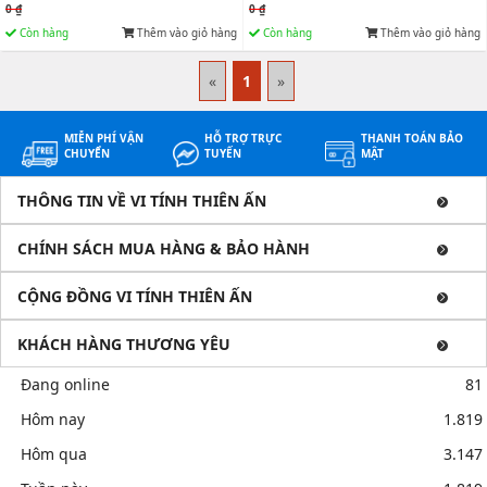
0 ₫
0 ₫
Còn hàng
Thêm vào giỏ hàng
Còn hàng
Thêm vào giỏ hàng
«
1
»
MIỄN PHÍ VẬN
HỖ TRỢ TRỰC
THANH TOÁN BẢO
CHUYỂN
TUYẾN
MẬT
THÔNG TIN VỀ VI TÍNH THIÊN ẤN
CHÍNH SÁCH MUA HÀNG & BẢO HÀNH
CỘNG ĐỒNG VI TÍNH THIÊN ẤN
KHÁCH HÀNG THƯƠNG YÊU
Đang online
81
Hôm nay
1.819
Hôm qua
3.147