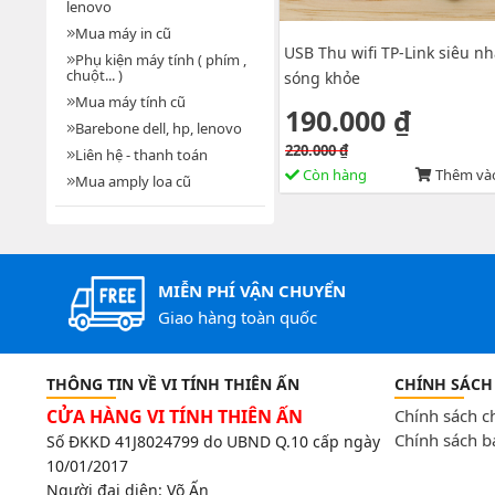
lenovo
Mua máy in cũ
USB Thu wifi TP-Link siêu nh
Phụ kiện máy tính ( phím ,
chuột... )
sóng khỏe
Mua máy tính cũ
190.000 ₫
Barebone dell, hp, lenovo
220.000 ₫
Liên hệ - thanh toán
Còn hàng
Thêm vào
Mua amply loa cũ
MIỄN PHÍ VẬN CHUYỂN
Giao hàng toàn quốc
THÔNG TIN VỀ VI TÍNH THIÊN ẤN
CHÍNH SÁCH
CỬA HÀNG VI TÍNH THIÊN ẤN
Chính sách 
Chính sách b
Số ĐKKD 41J8024799 do UBND Q.10 cấp ngày
10/01/2017
Người đại diện: Võ Ấn