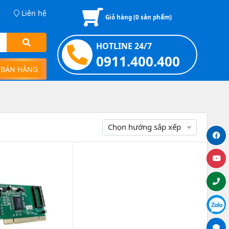
Liên hệ
Giỏ hàng (
0
sản phẩm)
HOTLINE 24/7
0911.400.400
 BÁN HÀNG
Chọn hướng sắp xếp