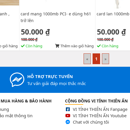
anh ,
card mạng 1000mb PCI- e dùng h61
card lan 1000mb
trở lên
50.000 ₫
50.000 ₫
100.000 ₫
100.000 ₫
 giỏ hàng
Còn hàng
Thêm vào giỏ hàng
Còn hàng
«
1
»
HỖ TRỢ TRỰC TUYẾN
Tư vấn giải đáp mọi thắc mắc
 MUA HÀNG & BẢO HÀNH
CỘNG ĐỒNG VI TÍNH THIÊN ẤN
chung
VI TÍNH THIÊN ẤN Fanpage
ảo mật thông tin
VI TÍNH THIÊN ẤN Youtube
Chat với chúng tôi