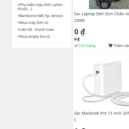
Phụ kiện máy tính ( phím ,
chuột... )
Sạc Laptop Dell Slim Chân K
Barebone dell, hp, lenovo
230W
Mua máy tính cũ
0 ₫
Liên hệ - thanh toán
Mua amply loa cũ
0 ₫
Còn hàng
Thêm vào
Sạc Macbook Pro 15 inch 201
C