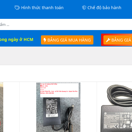
Hình thức thanh toán
Chế độ bảo hành
rong ngày ở HCM
BẢNG GIÁ MUA HÀNG
BẢNG GIÁ