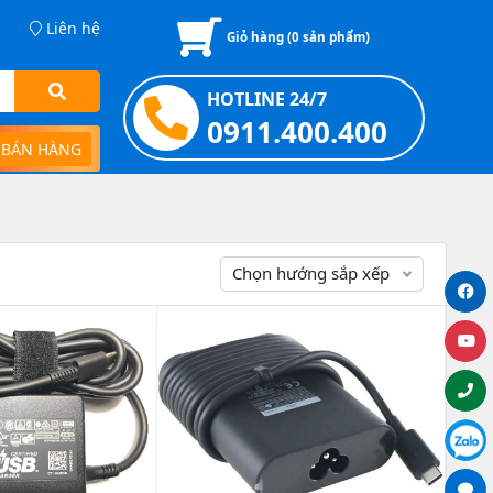
Liên hệ
Giỏ hàng (
0
sản phẩm)
HOTLINE 24/7
0911.400.400
 BÁN HÀNG
Chọn hướng sắp xếp