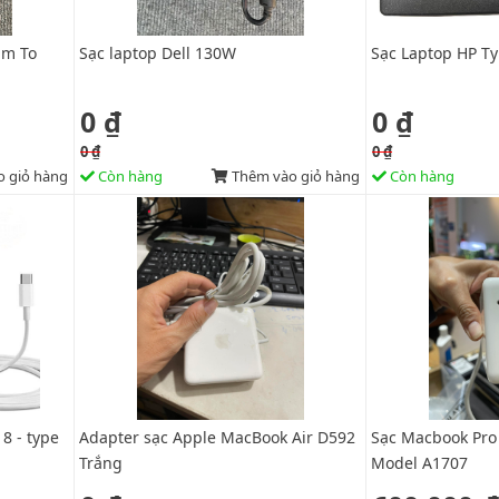
im To
Sạc laptop Dell 130W
Sạc Laptop HP T
0 ₫
0 ₫
0 ₫
0 ₫
 giỏ hàng
Còn hàng
Thêm vào giỏ hàng
Còn hàng
8 - type
Adapter sạc Apple MacBook Air D592
Sạc Macbook Pro 
Trắng
Model A1707