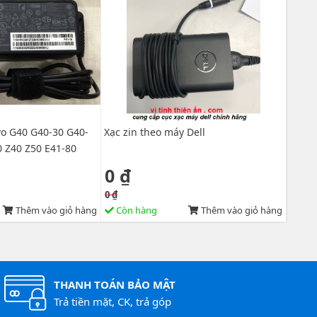
vo G40 G40-30 G40-
Xạc zin theo máy Dell
0 Z40 Z50 E41-80
0 ₫
0 ₫
Thêm vào giỏ hàng
Còn hàng
Thêm vào giỏ hàng
THANH TOÁN BẢO MẬT
Trả tiền mặt, CK, trả góp