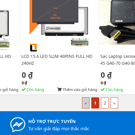
LL HD
LCD 15.6 LED SLIM 40PINS FULL HD
Sạc Laptop Leno
240HZ
45 G40-70 G40-8
Yoga vuông ZIN
0 ₫
0 ₫
0 ₫
0 ₫
 giỏ hàng
Còn hàng
Thêm vào giỏ hàng
Còn hàng
«
1
2
»
HỖ TRỢ TRỰC TUYẾN
Tư vấn giải đáp mọi thắc mắc