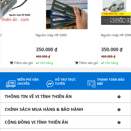
0
Nguồn máy HP 6300
Nguồn máy HP 630
350.000 ₫
350.000 ₫
460.000 ₫
460.000 ₫
Thêm vào giỏ
Còn hàng
Thêm vào giỏ
Còn hàng
MIỄN PHÍ VẬN
HỖ TRỢ TRỰC
THANH TOÁN BẢO
CHUYỂN
TUYẾN
MẬT
THÔNG TIN VỀ VI TÍNH THIÊN ẤN
CHÍNH SÁCH MUA HÀNG & BẢO HÀNH
CỘNG ĐỒNG VI TÍNH THIÊN ẤN