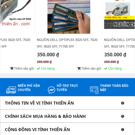
EX 3020 SFF, 7020
NGUỒN DELL OPTIPLEX 3020 SFF, 7020
NGUỒN DELL OPTIPL
0 SFF
SFF, 9020 SFF, T1700 SFF
SFF, 9020 SFF, T1700
350.000 ₫
350.000 ₫
600.000 ₫
600.000 ₫
Thêm vào giỏ
Còn hàng
Thêm vào giỏ
Còn hàng
MIỄN PHÍ VẬN
HỖ TRỢ TRỰC
THANH TOÁN BẢO
CHUYỂN
TUYẾN
MẬT
THÔNG TIN VỀ VI TÍNH THIÊN ẤN
CHÍNH SÁCH MUA HÀNG & BẢO HÀNH
CỘNG ĐỒNG VI TÍNH THIÊN ẤN