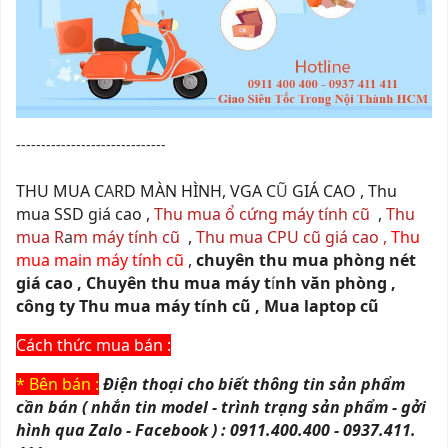
------------------------------
THU MUA C
A
RD MÀN HÌNH, VGA C
Ũ
GIÁ CAO , Thu
mua SSD giá cao ,
Thu mua ổ cứng máy tính cũ
,
Thu
mua R
a
m máy tính cũ
,
Thu mua CPU cũ giá cao ,
Thu
mua main máy tính cũ
,
chuyên thu mua phòng nét
giá cao ,
Chuyên thu mua máy t
í
nh văn phòng ,
công ty Thu mua máy tính cũ , Mua laptop cũ
Cách thức mua bán :
* Bên bán :
Điện thoại cho biết thông tin sản phẩm
cần bán ( nhắn tin model - trình trạng sản phẩm - gởi
hình qua Zalo - Facebook ) : 0911.400.400 - 0937.411.