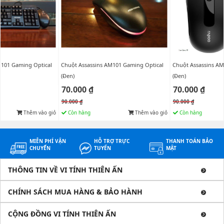
M101 Gaming Optical
Chuột Assassins AM101 Gaming Optical
Chuột Assassins AM
(Đen)
(Đen)
70.000 ₫
70.000 ₫
90.000 ₫
90.000 ₫
Thêm vào giỏ
Còn hàng
Thêm vào giỏ
Còn hàng
MIỄN PHÍ VẬN
HỖ TRỢ TRỰC
THANH TOÁN BẢO
CHUYỂN
TUYẾN
MẬT
THÔNG TIN VỀ VI TÍNH THIÊN ẤN
CHÍNH SÁCH MUA HÀNG & BẢO HÀNH
CỘNG ĐỒNG VI TÍNH THIÊN ẤN