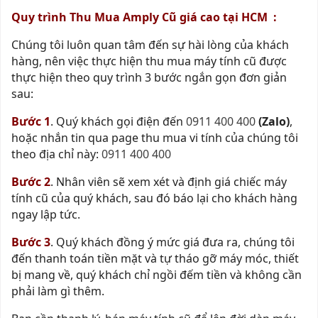
Quy trình Thu Mua Amply Cũ giá cao tại HCM :
Chúng tôi luôn quan tâm đến sự hài lòng của khách
hàng, nên việc thực hiện thu mua máy tính cũ được
thực hiện theo quy trình 3 bước ngắn gọn đơn giản
sau:
B
ướ
c 1
. Quý khách gọi điện đến
0911 400 400
(Zalo)
,
hoặc nhắn tin qua page thu mua vi tính của chúng tôi
theo địa chỉ này:
0911 400 400
B
ướ
c 2
. Nhân viên sẽ xem xét và định giá chiếc máy
tính cũ của quý khách, sau đó báo lại cho khách hàng
ngay lập tức.
B
ướ
c 3
. Quý khách đồng ý mức giá đưa ra, chúng tôi
đến thanh toán tiền mặt và tự tháo gỡ máy móc, thiết
bị mang về, quý khách chỉ ngồi đếm tiền và không cần
phải làm gì thêm.