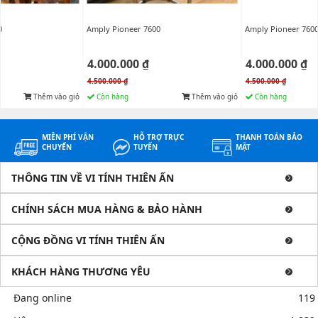
0
Amply Pioneer 7600
Amply Pioneer 760
4.000.000 ₫
4.000.000 ₫
4.500.000 ₫
4.500.000 ₫
Thêm vào giỏ
Còn hàng
Thêm vào giỏ
Còn hàng
MIỄN PHÍ VẬN
HỖ TRỢ TRỰC
THANH TOÁN BẢO
CHUYỂN
TUYẾN
MẬT
THÔNG TIN VỀ VI TÍNH THIÊN ẤN
CHÍNH SÁCH MUA HÀNG & BẢO HÀNH
CỘNG ĐỒNG VI TÍNH THIÊN ẤN
KHÁCH HÀNG THƯƠNG YÊU
Đang online
119