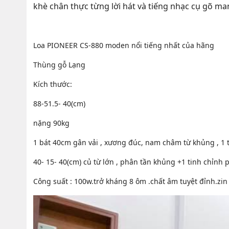
khè chân thực từng lời hát và tiếng nhạc cụ gõ m
Loa PIONEER CS-880 moden nổi tiếng nhất của hãng
Thùng gỗ Lạng
Kích thước:
88-51.5- 40(cm)
nặng 90kg
1 bát 40cm gân vải , xương đúc, nam châm từ khủng , 1 t
40- 15- 40(cm) củ từ lớn , phân tần khủng +1 tinh chỉnh p
Công suất : 100w.trở kháng 8 ôm .chất âm tuyệt đỉnh.zin 