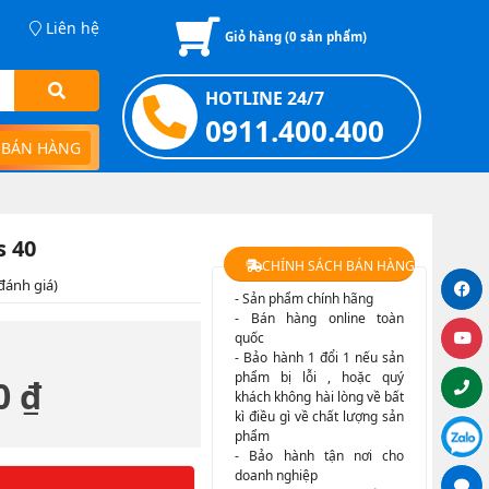
Liên hệ
Giỏ hàng (
0
sản phẩm)
HOTLINE 24/7
0911.400.400
 BÁN HÀNG
s 40
CHÍNH SÁCH BÁN HÀNG
đánh giá)
- Sản phẩm chính hãng
- Bán hàng online toàn
quốc
- Bảo hành 1 đổi 1 nếu sản
phẩm bị lỗi , hoặc quý
0 ₫
khách không hài lòng về bất
kì điều gì về chất lượng sản
phẩm
- Bảo hành tận nơi cho
doanh nghiệp