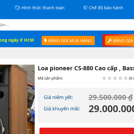
Hình thức thanh toán
Chế độ bảo hành
rong ngày ở HCM
BẢNG GIÁ MUA HÀNG
BẢNG GIÁ
Loa pioneer CS-880 Cao cấp , Bas
Mã sản phẩm:
(0 
29.500.000 ₫
Giá niêm yết:
29.000.00
Giá khuyến mãi: