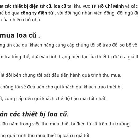
a các thiết bị điện tử cũ
,
loa cũ
tại khu vực
TP Hồ Chí Minh
và các
thể bỏ qua
công ty điện tử
, với đội ngủ nhân viên đông, đội ngủ đ
u của nhiều chủ nhà.
mua loa cũ .
ng tin của quí khách hàng cung cấp chúng tôi sẽ trao đổi sơ bộ về t
m tra tổng thể, dựa vào tình trạng hiện tại của thiết bị đưa ra giá
giá đôi bên chúng tôi bắt đầu tiến hành quá trình thu mua.
húng tôi sẽ đưa tiền cho quí khách quí khách trao thiết bị.
ết, cung cấp đến quí khách chế độ hậu mãi tốt nhất.
n các thiết bị loa cũ
.
t lâu năm trong việc thu mua thiết bị điện tử cũ trên thị trường.
 quá trình thu mua thiết bị loa cũ giá tốt.