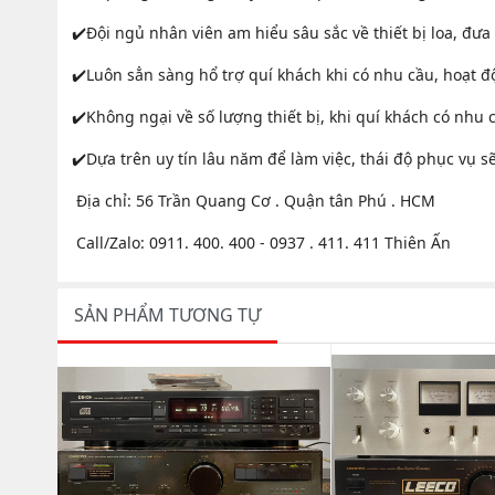
✔️Đội ngủ nhân viên am hiểu sâu sắc về thiết bị loa, đư
✔️Luôn sẳn sàng hổ trợ quí khách khi có nhu cầu, hoạt đ
✔️Không ngại về số lượng thiết bị, khi quí khách có nhu 
✔️Dựa trên uy tín lâu năm để làm việc, thái độ phục vụ 
Địa chỉ: 56 Trần Quang Cơ . Quận tân Phú . HCM
Call/Zalo: 0911. 400. 400 - 0937 . 411. 411 Thiên Ấn
SẢN PHẨM TƯƠNG TỰ