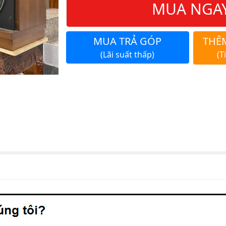
MUA NGA
MUA TRẢ GÓP
THÊ
(Lãi suất thấp)
(T