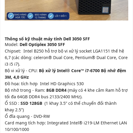
Thông số kỹ thuật máy tính Dell 3050 SFF
Model:
Dell Optiplex 3050 SFF
Chipset: Intel B250 hỗ trợ bộ vi xử lý socket LGA1151 thế hệ
6,7 (các dòng: celeron® Dual Core, Pentium® Dual Core, Core
i3 i5 i7).
Bộ vi xử lý - CPU:
Bộ xử lý Intel® Core™ i7-6700 Bộ nhớ đệm
3M, 4,0 GHz
Đồ họa: tích hơp Intel HD Graphics 530
Bộ nhớ trong - Ram:
8GB DDR4
(máy có 4 khe cắm Ram hỗ trợ
tối đa 64GB DDR4 bus 2133/2400 MHz).
Ổ SSD :
SSD 128GB
(1 khay 3.5” có thể chuyển đổi thành
khay 2.5”)
Ổ đĩa quang - DVD-RW
Card mạng tích hợp: Integrated Intel® i219-LM Ethernet LAN
10/100/1000