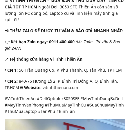
💻
VI TÍNH THIÊN ẤN – MUA BÁN & THU MUA MÁY TÍNH CŨ
GIÁ TỐT TP.HCM
Ngoài Dell 3050 SFF, Thiên Ấn còn sẵn số
lượng lớn PC đồng bộ, Laptop cũ và linh kiện máy tính giá
cực tốt!
📲
THÊM ZALO ĐỂ ĐƯỢC TƯ VẤN & BÁO GIÁ NHANH NHẤT:
👉
Kết bạn Zalo ngay:
0911 400 400
(Mr. Tuấn - Tư vấn & Báo
giá 24/7)
📍
Hệ thống cửa hàng Vi Tính Thiên Ấn:
•
CN 1:
56 Trần Quang Cơ, P. Phú Thạnh, Q. Tân Phú, TP.HCM
•
CN 2:
840/76 Hương Lộ 2, P. Bình Trị Đông A, Q. Bình Tân,
TP.HCM 🌐
Website:
vitinhthienan.com
#ViTinhThienAn #DellOptiplex3050SFF #MayTinhDongBoDell
#MayTinhVanPhong #ThuMuaMayTinhCu #SuaChuaMayTinh
#ThuMuaLaptop #TanPhu #BinhTan