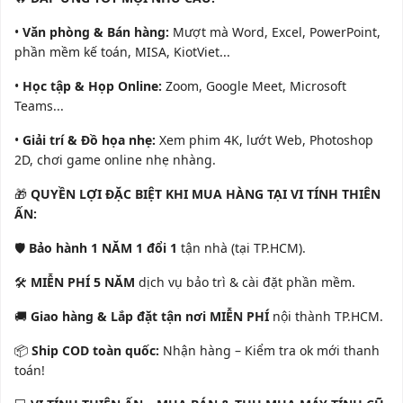
•
Văn phòng & Bán hàng:
Mượt mà Word, Excel, PowerPoint,
phần mềm kế toán, MISA, KiotViet...
•
Học tập & Họp Online:
Zoom, Google Meet, Microsoft
Teams...
•
Giải trí & Đồ họa nhẹ:
Xem phim 4K, lướt Web, Photoshop
2D, chơi game online nhẹ nhàng.
🎁
QUYỀN LỢI ĐẶC BIỆT KHI MUA HÀNG TẠI VI TÍNH THIÊN
ẤN:
🛡️
Bảo hành 1 NĂM 1 đổi 1
tận nhà (tại TP.HCM).
🛠️
MIỄN PHÍ 5 NĂM
dịch vụ bảo trì & cài đặt phần mềm.
🚚
Giao hàng & Lắp đặt tận nơi MIỄN PHÍ
nội thành TP.HCM.
📦
Ship COD toàn quốc:
Nhận hàng – Kiểm tra ok mới thanh
toán!