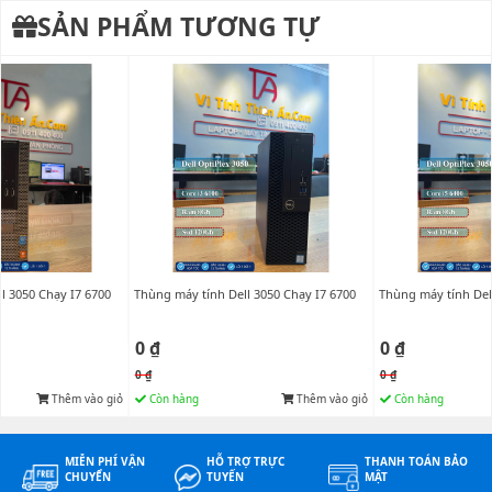
SẢN PHẨM TƯƠNG TỰ
l 3050 Chạy I7 6700
Thùng máy tính Dell 3050 Chạy I7 6700
Thùng máy tính Del
0 ₫
0 ₫
0 ₫
0 ₫
Thêm vào giỏ
Còn hàng
Thêm vào giỏ
Còn hàng
MIỄN PHÍ VẬN
HỖ TRỢ TRỰC
THANH TOÁN BẢO
CHUYỂN
TUYẾN
MẬT