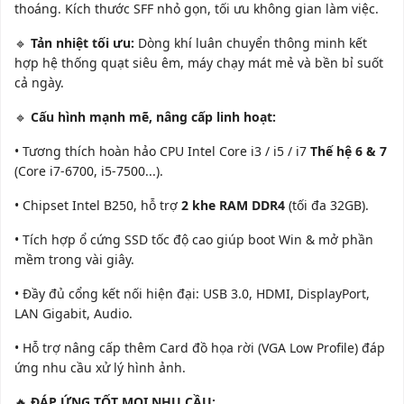
thoáng. Kích thước SFF nhỏ gọn, tối ưu không gian làm việc.
🔹
Tản nhiệt tối ưu:
Dòng khí luân chuyển thông minh kết
hợp hệ thống quạt siêu êm, máy chạy mát mẻ và bền bỉ suốt
cả ngày.
🔹
Cấu hình mạnh mẽ, nâng cấp linh hoạt:
• Tương thích hoàn hảo CPU Intel Core i3 / i5 / i7
Thế hệ 6 & 7
(Core i7-6700, i5-7500...).
• Chipset Intel B250, hỗ trợ
2 khe RAM DDR4
(tối đa 32GB).
• Tích hợp ổ cứng SSD tốc độ cao giúp boot Win & mở phần
mềm trong vài giây.
• Đầy đủ cổng kết nối hiện đại: USB 3.0, HDMI, DisplayPort,
LAN Gigabit, Audio.
• Hỗ trợ nâng cấp thêm Card đồ họa rời (VGA Low Profile) đáp
ứng nhu cầu xử lý hình ảnh.
🔥
ĐÁP ỨNG TỐT MỌI NHU CẦU: