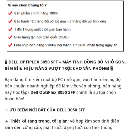
🖥️
DELL OPTIPLEX 3050 SFF – MÁY TÍNH ĐỒNG BỘ NHỎ GỌN,
BỀN BỈ & HIỆU NĂNG VƯỢT TRỘI CHO VĂN PHÒNG!
🖥️
Bạn đang tìm kiếm một bộ PC nhỏ gọn, vận hành êm ái, độ
bền chuẩn doanh nghiệp để làm việc văn phòng, bán hàng
hay học tập?
Dell OptiPlex 3050 SFF
chính là sự lựa chọn
hoàn hảo!
✨
ƯU ĐIỂM NỔI BẬT CỦA DELL 3050 SFF:
🔹
Thiết kế sang trọng, tối giản:
Vỏ hợp kim sơn tĩnh điện
xám đen cứng cáp, mặt trước dạng lưới con thoi thông