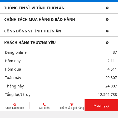
THÔNG TIN VỀ VI TÍNH THIÊN ẤN
CHÍNH SÁCH MUA HÀNG & BẢO HÀNH
CỘNG ĐỒNG VI TÍNH THIÊN ẤN
KHÁCH HÀNG THƯƠNG YÊU
Đang online
37
Hôm nay
2.111
Hôm qua
4.511
Tuần này
20.307
Tháng này
24.007
Tổng lượt truy
12.546.738
cập
Mua ngay
Chat Facebook
Gọi điện
Thêm vào giỏ hàng
Mua bán linh kiện máy tính cũ giá rẻ tại tphcm, thanh lý phòng
net giá cao
Sửa điện thoại tại Quảng Ngãi, Ép kính Iphone, Sửa lỗi
Copyright © 2026. All Rights Reserved by VI TÍNH THIÊN ẤN. Design by
Alpha IT Solutions