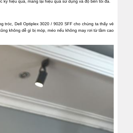
c kỳ hiệu quả, mang lại hiệu quả sử dụng và độ bền tối đa.
g tróc, Dell Optiplex 3020 / 9020 SFF cho chúng ta thấy vẻ
à cũng không dễ gì bị móp, méo nếu không may rơi từ tầm cao