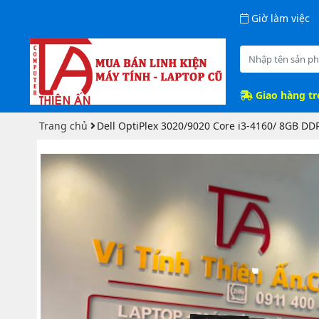
Giờ làm việc
Giao hàng t
Trang chủ
Dell OptiPlex 3020/9020 Core i3-4160/ 8GB D