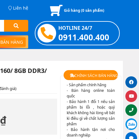
Liên hệ
Giỏ hàng (
0
sản phẩm)
HOTLINE 24/7
0911.400.400
 BÁN HÀNG
4160/ 8GB DDR3/
CHÍNH SÁCH BÁN HÀNG
- Sản phẩm chính hãng
đánh giá)
- Bán hàng online toàn
quốc
- Bảo hành 1 đổi 1 nếu sản
phẩm bị lỗi , hoặc quý
khách không hài lòng về bất
 ₫
kì điều gì về chất lượng sản
phẩm
- Bảo hành tận nơi cho
doanh nghiệp