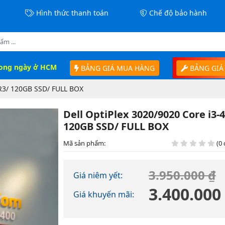
Hình thức thanh toán
Chế độ bảo hành
rong ngày ở HCM
BẢNG GIÁ MUA HÀNG
BẢNG GIÁ
DR3/ 120GB SSD/ FULL BOX
Dell OptiPlex 3020/9020 Core i3-
120GB SSD/ FULL BOX
Mã sản phẩm:
(0 
3.950.000 ₫
Giá niêm yết:
3.400.000
Giá khuyến mãi: