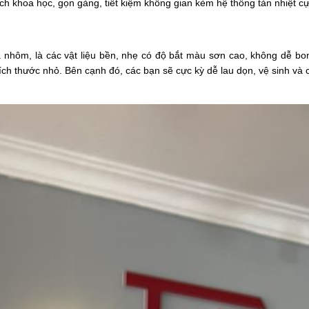
ách khoa học, gọn gàng, tiết kiệm không gian kèm hệ thống tản nhiệt cự
nhôm, là các vật liệu bền, nhẹ có độ bắt màu sơn cao, không dễ bon
ích thước nhỏ. Bên cạnh đó, các bạn sẽ cực kỳ dễ lau dọn, vệ sinh v