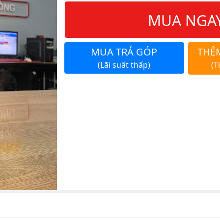
MUA NGA
MUA TRẢ GÓP
THÊ
(Lãi suất thấp)
(T