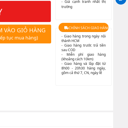
- Giá cạnh tranh nhất thị
trường
Y
CHÍNH SÁCH GIAO HÀNG
M VÀO GIỎ HÀNG
- Giao hàng trong ngày nội
iếp tục mua hàng)
thành HCM
- Giao hàng trước trả tiền
sau COD
- Miễn phí giao hàng
(khoảng cách 10km)
- Giao hàng và lắp đặt từ
8h00 - 20h30 hàng ngày,
gồm cả thứ 7, CN, ngày lễ