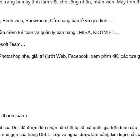
trang bị máy tính làm việc cho công nhân, nhân viên. Máy tính để
Bệnh viện, Showroom, Cửa hàng bán lẻ và gia đình . . .
phần mềm kế toán và quản lý bán hàng : MISA, KIOTVIET…
rosoft Team…
hotoshop nhẹ, giải trí (lướt Web, Facebook, xem phim 4K, các tựa 
 thanh toán )
của Dell đã được đón nhận hầu hết tại tất cả quốc gia trên toàn cầu,
à nhỏ gọn của hãng DELL. Lớp vỏ ngoài được làm bằng kim loại chắc ch