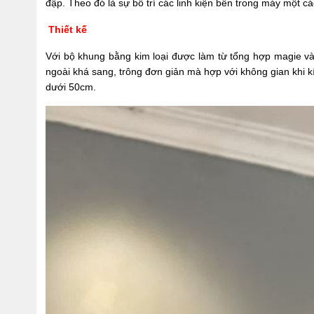
đập. Theo đó là sự bố trí các linh kiện bên trong máy một c
Thiết kế
Với bộ khung bằng kim loại được làm từ tổng hợp magie và 
ngoài khá sang, trông đơn giản mà hợp với không gian khi k
dưới 50cm.