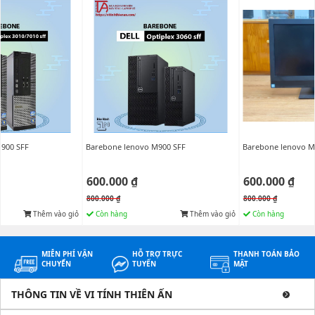
900 SFF
Barebone lenovo M900 SFF
Barebone lenovo M
600.000 ₫
600.000 ₫
800.000 ₫
800.000 ₫
Thêm vào giỏ
Còn hàng
Thêm vào giỏ
Còn hàng
MIỄN PHÍ VẬN
HỖ TRỢ TRỰC
THANH TOÁN BẢO
CHUYỂN
TUYẾN
MẬT
THÔNG TIN VỀ VI TÍNH THIÊN ẤN