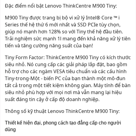
Đặc điểm nổi bật Lenovo ThinkCentre M900 Tiny:
M900 Tiny được trang bị bộ vi xử lý Intel® Core ™ i
Series thế hệ thứ 6 mới nhất và SSD PCIe tùy chọn,
giúp nó mạnh hơn 128% so với Tiny thế hệ đầu tiên.
Trải nghiệm sức mạnh 1l mang đến khả năng xử lý tiên
tiến và tăng cường năng suất của bạn!
Tiny Form Factor: ThinkCentre M900 Tiny có kích thước
siêu nhỏ. Nó cung cấp các giải pháp lắp đặt, bao gồm
hỗ trợ cho các ngàm VESA tiêu chuẩn và các cấu hình
Tiny-trong-Một - biến PC của bạn thành một mô-đun
tất cả trong một tiết kiệm không gian. Máy tính để bàn
siêu nhỏ phù hợp với mọi nơi mà vẫn mang lại hiệu
suất đáng tin cậy ở cấp độ doanh nghiệp.
Thông số kỹ thuật Lenovo ThinkCentre M900 Tiny:
Thiết kế hiện đại, phong cách tạo đẳng cấp cho người
dùng