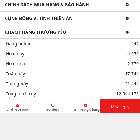
CHÍNH SÁCH MUA HÀNG & BẢO HÀNH
CỘNG ĐỒNG VI TÍNH THIÊN ẤN
KHÁCH HÀNG THƯƠNG YÊU
Đang online
244
Hôm nay
4.059
Hôm qua
2.770
Tuần này
17.744
Tháng này
21.444
Tổng lượt truy
12.544.175
cập
Mua ngay
Chat Facebook
Gọi điện
Thêm vào giỏ hàng
Mua bán linh kiện máy tính cũ giá rẻ tại tphcm, thanh lý phòng
net giá cao
Sửa điện thoại tại Quảng Ngãi, Ép kính Iphone, Sửa lỗi
Copyright © 2026. All Rights Reserved by VI TÍNH THIÊN ẤN. Design by
Alpha IT Solutions
màn hình Iphone, Samsung, Ép cổ màn hình