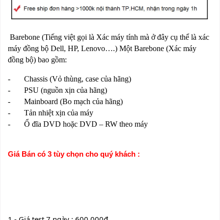
Barebone (Tiếng việt gọi là Xác máy tính mà ở đây cụ thể là xác
máy đồng bộ Dell, HP, Lenovo….) Một Barebone (Xác máy
đồng bộ) bao gồm:
- Chassis (Vỏ thùng, case của hãng)
- PSU (nguồn xịn của hãng)
- Mainboard (Bo mạch của hãng)
- Tản nhiệt xịn của máy
- Ổ đĩa DVD hoặc DVD – RW theo máy
Giá Bán có 3 tùy chọn cho quý khách : 
1 - Giá test 7 ngày : 600.000₫