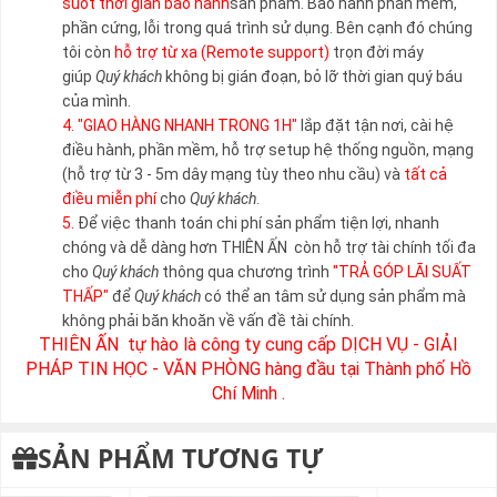
suốt thời gian bảo hành
sản phẩm. Bảo hành phần mềm,
phần cứng, lỗi trong quá trình sử dụng. Bên cạnh đó chúng
tôi còn
hỗ trợ từ xa (Remote support)
trọn đời máy
giúp
Quý khách
không bị gián đoạn, bỏ lỡ thời gian quý báu
của mình.
4.
"GIAO HÀNG NHANH TRONG 1H"
lắp đặt tận nơi, cài hệ
điều hành, phần mềm, hỗ trợ setup hệ thống nguồn, mạng
(hỗ trợ từ 3 - 5m dây mạng tùy theo nhu cầu) và
tất cả
điều miễn phí
cho
Quý khách
.
5.
Để việc thanh toán chi phí sản phẩm tiện lợi, nhanh
chóng và dễ dàng hơn THIÊN ẤN còn hỗ trợ tài chính tối đa
cho
Quý khách
thông qua chương trình
"TRẢ GÓP LÃI SUẤT
THẤP"
để
Quý khách
có thể an tâm sử dụng sản phẩm mà
không phải băn khoăn về vấn đề tài chính.
THIÊN ẤN tự hào là công ty cung cấp DỊCH VỤ - GIẢI
PHÁP TIN HỌC - VĂN PHÒNG hàng đầu tại Thành phố Hồ
Chí Minh .
SẢN PHẨM TƯƠNG TỰ