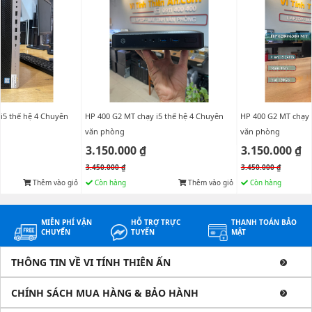
i5 thế hệ 4 Chuyên
HP 400 G2 MT chạy i5 thế hệ 4 Chuyên
HP 400 G2 MT chạy 
văn phòng
văn phòng
3.150.000 ₫
3.150.000 ₫
3.450.000 ₫
3.450.000 ₫
Thêm vào giỏ
Còn hàng
Thêm vào giỏ
Còn hàng
MIỄN PHÍ VẬN
HỖ TRỢ TRỰC
THANH TOÁN BẢO
CHUYỂN
TUYẾN
MẬT
THÔNG TIN VỀ VI TÍNH THIÊN ẤN
CHÍNH SÁCH MUA HÀNG & BẢO HÀNH