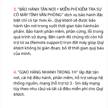
3
. "BẢO HÀNH TẬN NƠI + MIỄN PHÍ KIỂM TRA SỰ
CỐ MÁY TÍNH VĂN PHÒNG" dịch vụ bảo hành đặc
biệt chỉ có tại
,
Quý khách
sẽ được bảo
Thiên Ấn
hành tận nơi trong suốt thời gian bảo hànhsản
phẩm. Bảo hành phần mềm, phần cứng, lỗi trong
quá trình sử dụng. Bên cạnh đó chúng tôi còn hỗ
trợ từ xa (Remote support) trọn đời máy giúp
Quý
khách
không bị gián đoạn, bỏ lỡ thời gian quý báu
của mình.
4
. "GIAO HÀNG NHANH TRONG 1H" lắp đặt tận
nơi, cài hệ điều hành, phần mềm, hỗ trợ setup hệ
thống nguồn, mạng (hỗ trợ từ 3 - 5m dây mạng
tùy theo nhu cầu) và tất cả điều miễn phí cho
Quý
khách
.