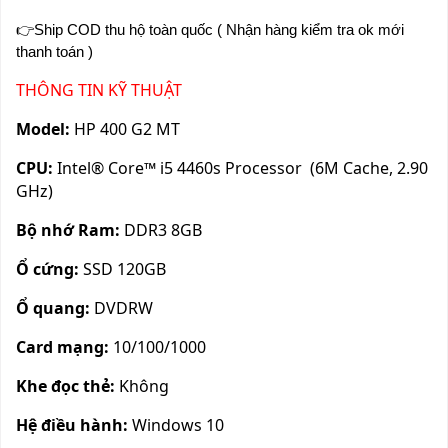
👉Ship COD thu hộ toàn quốc ( Nhận hàng kiểm tra ok mới
thanh toán )
THÔNG TIN KỸ THUẬT
Model:
HP 400 G2 MT
CPU:
Intel® Core™ i5 4460s Processor (6M Cache, 2.90
GHz)
Bộ nhớ Ram:
DDR3 8GB
Ổ cứng:
SSD 120GB
Ổ quang:
DVDRW
Card mạng:
10/100/1000
Khe đọc thẻ:
Không
Hệ điều hành:
Windows 10