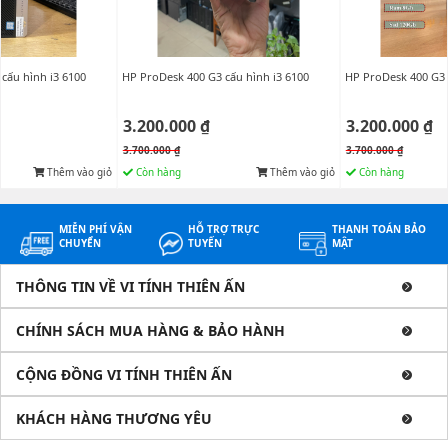
cấu hình i3 6100
HP ProDesk 400 G3 cấu hình i3 6100
HP ProDesk 400 G3 
3.200.000 ₫
3.200.000 ₫
3.700.000 ₫
3.700.000 ₫
Thêm vào giỏ
Còn hàng
Thêm vào giỏ
Còn hàng
MIỄN PHÍ VẬN
HỖ TRỢ TRỰC
THANH TOÁN BẢO
CHUYỂN
TUYẾN
MẬT
THÔNG TIN VỀ VI TÍNH THIÊN ẤN
CHÍNH SÁCH MUA HÀNG & BẢO HÀNH
CỘNG ĐỒNG VI TÍNH THIÊN ẤN
KHÁCH HÀNG THƯƠNG YÊU