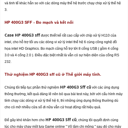
và tinh tế khác hẳn so với các dòng máy thế hệ trước chạy chip xử lý thế hệ
3.
HP 400G3 SFF - Bo mạch và kết nối
Case HP 400G3 sff
được thiết kế rất cao cấp với chíp xử lý H110 của
intel, cho hỗ trợ tối ưu các dòng vi xử lý intel thế hệ 6 cùng công nghệ đồ
họa intel HD Graphics. Bo mạch cũng hỗ trợ tới 8 cổng USB ( gồm 4 cổng
3.0 và 4 cổng 2.0 ). Điều đặc biệt nhất là vẫn có sự hiện diện của cổng RS
232.
Thử nghiệm HP 400G3 sff cũ ở Thế giới máy tính.
HP 400G3 Sff cũ
Chúng tôi tiếp tục phần thử nghiệm
với các ứng dụng
thông thường, kết quả đáng lẽ nên bỏ qua bài test này, bởi với cấu hình máy
tính chạy các dòng vi xử lý thế hệ 6, thì những ứng dụng thông thường dù
cho có mở nhiều cửa sổ đi nữa vẫn cứ hoạt động rất hiệu quả.
HP 400G3 Sff cũ
Để gây khó khăn hơn cho
, chúng tôi quyết định cùng
lúc cho máy chạy một tựa Game online " Võ lâm chi mộng " sau đó cho máy