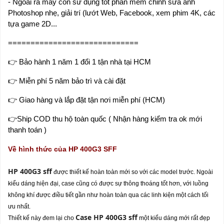
- Ngoài ra máy còn sử dụng tốt phần mềm chỉnh sửa ảnh
Photoshop nhẹ, giải trí (lướt Web, Facebook, xem phim 4K, các
tựa game 2D...
=============================
👉
Bảo hành 1 năm 1 đổi 1 tận nhà tại HCM
👉
Miễn phí 5 năm bảo trì và cài đặt
👉
Giao hàng và lắp đặt tận nơi miễn phí (HCM)
👉Ship COD thu hộ toàn quốc ( Nhận hàng kiểm tra ok mới
thanh toán )
Về hình thức của HP 400G3 SFF
HP 400G3 sff
được thiết kế hoàn toàn mới so với các model trước. Ngoài
kiểu dáng hiện đại, case cũng có được sự thông thoáng tốt hơn, với luồng
không khí được điều tiết gần như hoàn toàn qua các linh kiện một cách tối
ưu nhất.
Case H
P 400G3 sff
Thiết kế này đem lại cho
một kiểu dáng mới rất đẹp