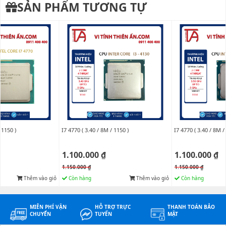
SẢN PHẨM TƯƠNG TỰ
 1150 )
I7 4770 ( 3.40 / 8M / 1150 )
I7 4770 ( 3.40 / 8M /
1.100.000 ₫
1.100.000 ₫
1.150.000 ₫
1.150.000 ₫
Thêm vào giỏ
Còn hàng
Thêm vào giỏ
Còn hàng
MIỄN PHÍ VẬN
HỖ TRỢ TRỰC
THANH TOÁN BẢO
CHUYỂN
TUYẾN
MẬT