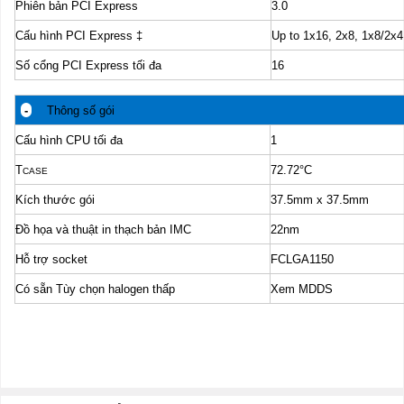
Phiên bản PCI Express
3.0
Cấu hình PCI Express
‡
Up to 1x16, 2x8, 1x8/2x4
Số cổng PCI Express tối đa
16
-
Thông số gói
Cấu hình CPU tối đa
1
T
72.72°C
CASE
Kích thước gói
37.5mm x 37.5mm
Đồ họa và thuật in thạch bản IMC
22nm
Hỗ trợ socket
FCLGA1150
Có sẵn Tùy chọn halogen thấp
Xem MDDS