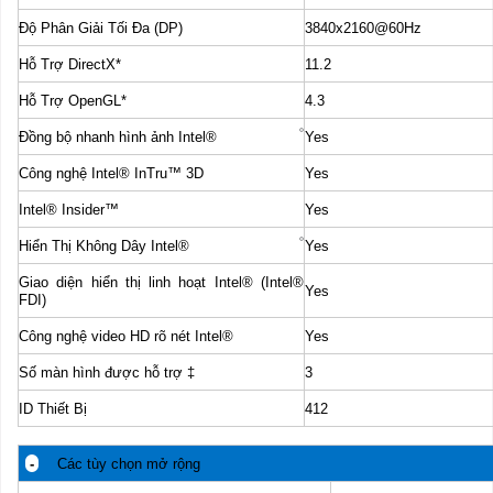
Độ Phân Giải Tối Đa (DP)
3840x2160@60Hz
Hỗ Trợ DirectX*
11.2
Hỗ Trợ OpenGL*
4.3
Đồng bộ nhanh hình ảnh Intel®
Yes
Công nghệ Intel® InTru™ 3D
Yes
Intel® Insider™
Yes
Hiển Thị Không Dây Intel®
Yes
Giao diện hiển thị linh hoạt Intel® (Intel®
Yes
FDI)
Công nghệ video HD rõ nét Intel®
Yes
Số màn hình được hỗ trợ
‡
3
ID Thiết Bị
412
-
Các tùy chọn mở rộng