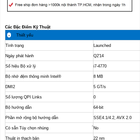
Các Đặc Điểm Kỹ Thuật
-
Thiết yếu
Tình trạng
Launched
Ngày phát hành
Q2'14
Số hiệu Bộ xử lý
i7-4770
Bộ nhớ đệm thông minh Intel®
8 MB
DMI2
5 GT/s
Số lượng QPI Links
0
Bộ hướng dẫn
64-bit
Phần mở rộng bộ hướng dẫn
SSE4.1/4.2, AVX 2.0
Có sẵn Tùy chọn nhúng
No
Thuật in thạch bản
22 nm