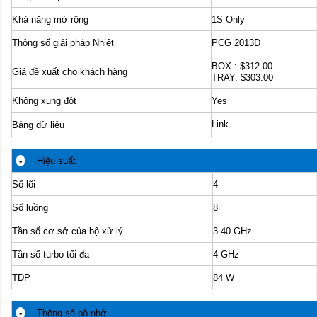
Khả năng mở rộng
1S Only
Thông số giải pháp Nhiệt
PCG 2013D
BOX : $312.00
Giá đề xuất cho khách hàng
TRAY: $303.00
Không xung đột
Yes
Link
Bảng dữ liệu
-
Hiệu suất
Số lõi
4
Số luồng
8
Tần số cơ sở của bộ xử lý
3.40 GHz
Tần số turbo tối đa
4 GHz
TDP
84 W
-
Thông số bộ nhớ