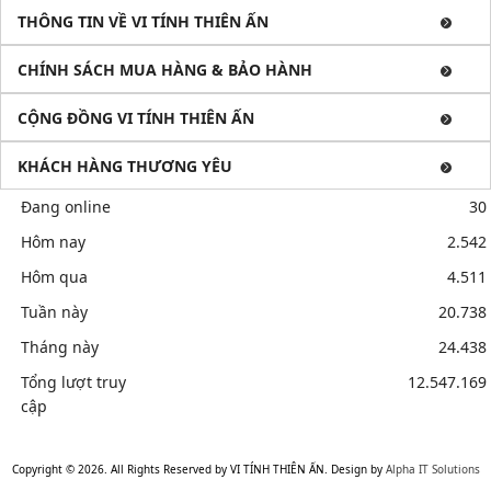
THÔNG TIN VỀ VI TÍNH THIÊN ẤN
CHÍNH SÁCH MUA HÀNG & BẢO HÀNH
CỘNG ĐỒNG VI TÍNH THIÊN ẤN
KHÁCH HÀNG THƯƠNG YÊU
Đang online
30
Hôm nay
2.542
Hôm qua
4.511
Tuần này
20.738
Tháng này
24.438
Tổng lượt truy
12.547.169
cập
Mua bán linh kiện máy tính cũ giá rẻ tại tphcm, thanh lý phòng
net giá cao
Sửa điện thoại tại Quảng Ngãi, Ép kính Iphone, Sửa lỗi
Copyright © 2026. All Rights Reserved by VI TÍNH THIÊN ẤN. Design by
Alpha IT Solutions
màn hình Iphone, Samsung, Ép cổ màn hình