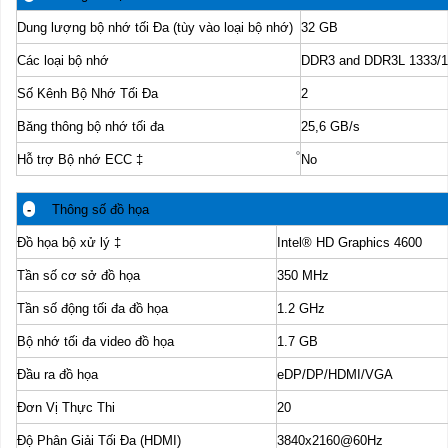
Dung lượng bộ nhớ tối Đa (tùy vào loại bộ nhớ)
32 GB
Các loại bộ nhớ
DDR3 and DDR3L 1333/1
Số Kênh Bộ Nhớ Tối Đa
2
Băng thông bộ nhớ tối đa
25,6 GB/s
Hỗ trợ Bộ nhớ ECC
‡
No
-
Thông số đồ họa
Đồ họa bộ xử lý
‡
Intel® HD Graphics 4600
Tần số cơ sở đồ họa
350 MHz
Tần số động tối đa đồ họa
1.2 GHz
Bộ nhớ tối đa video đồ họa
1.7 GB
Đầu ra đồ họa
eDP/DP/HDMI/VGA
Đơn Vị Thực Thi
20
Độ Phân Giải Tối Đa (HDMI)
3840x2160@60Hz