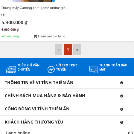
Thùng máy Gaming chơi game online giá
rẻ
5.300.000 ₫
6.000.000 ₫
Còn hàng
Thêm vào giỏ hàng
«
1
»
MIỄN PHÍ VẬN
HỖ TRỢ TRỰC
THANH TOÁN BẢO
CHUYỂN
TUYẾN
MẬT
THÔNG TIN VỀ VI TÍNH THIÊN ẤN
CHÍNH SÁCH MUA HÀNG & BẢO HÀNH
CỘNG ĐỒNG VI TÍNH THIÊN ẤN
KHÁCH HÀNG THƯƠNG YÊU
Đang online
63