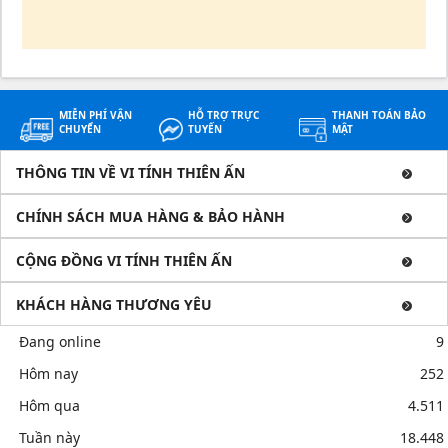
MIỄN PHÍ VẬN
HỖ TRỢ TRỰC
THANH TOÁN BẢO
CHUYỂN
TUYẾN
MẬT
THÔNG TIN VỀ VI TÍNH THIÊN ẤN
CHÍNH SÁCH MUA HÀNG & BẢO HÀNH
CỘNG ĐỒNG VI TÍNH THIÊN ẤN
KHÁCH HÀNG THƯƠNG YÊU
Đang online
9
Hôm nay
252
Hôm qua
4.511
Tuần này
18.448