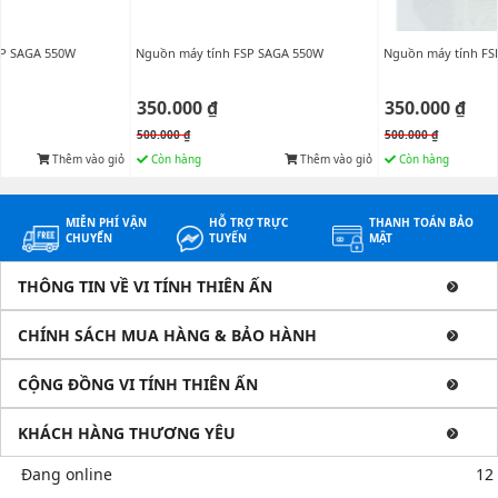
SP SAGA 550W
Nguồn máy tính FSP SAGA 550W
Nguồn máy tính FS
350.000 ₫
350.000 ₫
500.000 ₫
500.000 ₫
Thêm vào giỏ
Còn hàng
Thêm vào giỏ
Còn hàng
MIỄN PHÍ VẬN
HỖ TRỢ TRỰC
THANH TOÁN BẢO
CHUYỂN
TUYẾN
MẬT
THÔNG TIN VỀ VI TÍNH THIÊN ẤN
CHÍNH SÁCH MUA HÀNG & BẢO HÀNH
CỘNG ĐỒNG VI TÍNH THIÊN ẤN
KHÁCH HÀNG THƯƠNG YÊU
Đang online
12