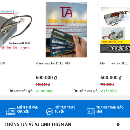
780
Main máy bộ DELL 780
Main máy bộ DELL 
600.000 ₫
600.000 ₫
700.000 ₫
700.000 ₫
Thêm vào giỏ
Còn hàng
Thêm vào giỏ
Còn hàng
MIỄN PHÍ VẬN
HỖ TRỢ TRỰC
THANH TOÁN BẢO
CHUYỂN
TUYẾN
MẬT
THÔNG TIN VỀ VI TÍNH THIÊN ẤN