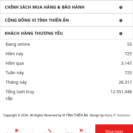
CHÍNH SÁCH MUA HÀNG & BẢO HÀNH
CỘNG ĐỒNG VI TÍNH THIÊN ẤN
KHÁCH HÀNG THƯƠNG YÊU
Đang online
53
Hôm nay
725
Hôm qua
3.147
Tuần này
725
Tháng này
28.317
Tổng lượt truy
12.551.048
cập
Mua bán linh kiện máy tính cũ giá rẻ tại tphcm, thanh lý phòng
net giá cao
Sửa điện thoại tại Quảng Ngãi, Ép kính Iphone, Sửa lỗi
Copyright © 2026. All Rights Reserved by VI TÍNH THIÊN ẤN. Design by
Alpha IT Solutions
màn hình Iphone, Samsung, Ép cổ màn hình
Mua ngay