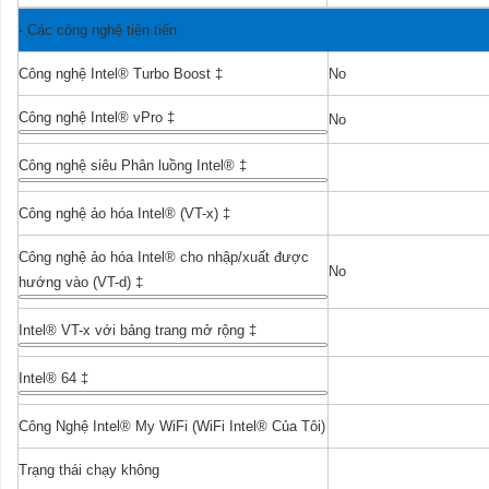
-
Các công nghệ tiên tiến
Công nghệ Intel® Turbo Boost
‡
No
Công nghệ Intel® vPro
‡
No
Công nghệ siêu Phân luồng Intel®
‡
Yes
Công nghệ ảo hóa Intel® (VT-x)
‡
Yes
Công nghệ ảo hóa Intel® cho nhập/xuất được
No
hướng vào (VT-d)
‡
Intel® VT-x với bảng trang mở rộng
‡
Yes
Intel® 64
‡
Yes
Công Nghệ Intel® My WiFi (WiFi Intel® Của Tôi)
Yes
Trạng thái chạy không
Yes