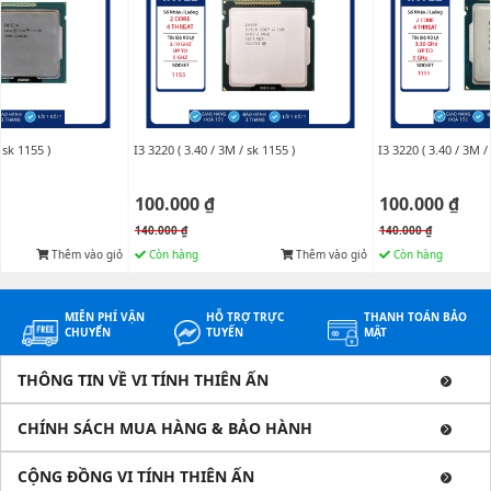
 sk 1155 )
I3 3220 ( 3.40 / 3M / sk 1155 )
I3 3220 ( 3.40 / 3M /
100.000 ₫
100.000 ₫
140.000 ₫
140.000 ₫
Thêm vào giỏ
Còn hàng
Thêm vào giỏ
Còn hàng
MIỄN PHÍ VẬN
HỖ TRỢ TRỰC
THANH TOÁN BẢO
CHUYỂN
TUYẾN
MẬT
THÔNG TIN VỀ VI TÍNH THIÊN ẤN
CHÍNH SÁCH MUA HÀNG & BẢO HÀNH
CỘNG ĐỒNG VI TÍNH THIÊN ẤN