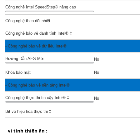
Công nghệ Intel SpeedStep® nâng cao
Yes
Công nghệ theo dõi nhiệt
Yes
Công nghệ bảo vệ danh tính Intel®
‡
Yes
-
Công nghệ bảo vệ dữ liệu Intel®
Hướng Dẫn AES Mới
No
Khóa bảo mật
No
-
Công nghệ bảo vệ nền tảng Intel®
Công nghệ thực thi tin cậy Intel®
‡
No
Bit vô hiệu hoá thực thi
‡
Yes
vi tính thiên ấn :