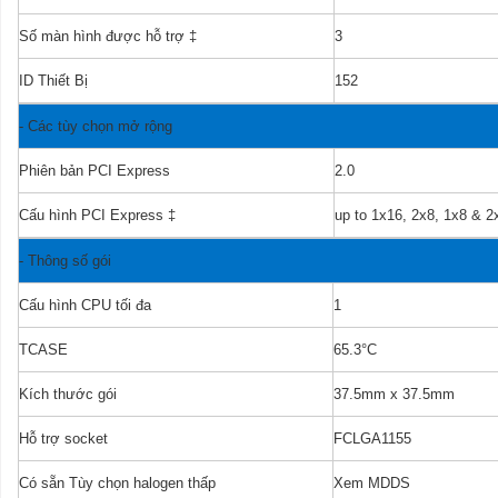
Số màn hình được hỗ trợ
‡
3
ID Thiết Bị
152
-
Các tùy chọn mở rộng
Phiên bản PCI Express
2.0
Cấu hình PCI Express
‡
up to 1x16, 2x8, 1x8 & 2
-
Thông số gói
Cấu hình CPU tối đa
1
TCASE
65.3°C
Kích thước gói
37.5mm x 37.5mm
Hỗ trợ socket
FCLGA1155
Có sẵn Tùy chọn halogen thấp
Xem MDDS