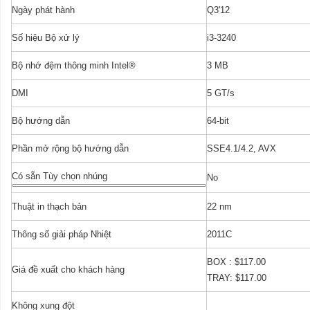
Ngày phát hành
Q3'12
Số hiệu Bộ xử lý
i3-3240
Bộ nhớ đệm thông minh Intel®
3 MB
DMI
5 GT/s
Bộ hướng dẫn
64-bit
Phần mở rộng bộ hướng dẫn
SSE4.1/4.2, AVX
Có sẵn Tùy chọn nhúng
No
Thuật in thạch bản
22 nm
Thông số giải pháp Nhiệt
2011C
BOX : $117.00
Giá đề xuất cho khách hàng
TRAY: $117.00
Không xung đột
Yes