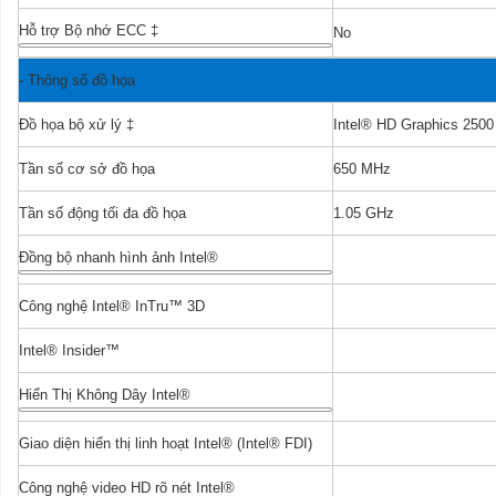
Hỗ trợ Bộ nhớ ECC
‡
No
-
Thông số đồ họa
Đồ họa bộ xử lý
‡
Intel® HD Graphics 2500
Tần số cơ sở đồ họa
650 MHz
Tần số động tối đa đồ họa
1.05 GHz
Đồng bộ nhanh hình ảnh Intel®
Yes
Công nghệ Intel® InTru™ 3D
Yes
Intel® Insider™
Yes
Hiển Thị Không Dây Intel®
Yes
Giao diện hiển thị linh hoạt Intel® (Intel® FDI)
Yes
Công nghệ video HD rõ nét Intel®
Yes