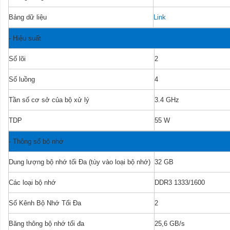
Bảng dữ liệu
Link
-
Hiệu suất
Số lõi
2
Số luồng
4
Tần số cơ sở của bộ xử lý
3.4 GHz
TDP
55 W
-
Thông số bộ nhớ
Dung lượng bộ nhớ tối Đa (tùy vào loại bộ nhớ)
32 GB
Các loại bộ nhớ
DDR3 1333/1600
Số Kênh Bộ Nhớ Tối Đa
2
Băng thông bộ nhớ tối đa
25,6 GB/s