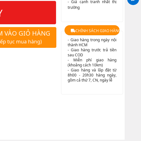
- Giá cạnh tranh nhất thị
trường
Y
CHÍNH SÁCH GIAO HÀNG
M VÀO GIỎ HÀNG
- Giao hàng trong ngày nội
iếp tục mua hàng)
thành HCM
- Giao hàng trước trả tiền
sau COD
- Miễn phí giao hàng
(khoảng cách 10km)
- Giao hàng và lắp đặt từ
8h00 - 20h30 hàng ngày,
gồm cả thứ 7, CN, ngày lễ