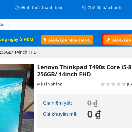
Hình thức thanh toán
Chế độ bảo hành
rong ngày ở HCM
BẢNG GIÁ MUA HÀNG
BẢNG GIÁ
 256GB/ 14inch FHD
Lenovo Thinkpad T490s Core i5-
256GB/ 14inch FHD
Mã sản phẩm:
(0 
0 ₫
Giá niêm yết:
0 ₫
Giá khuyến mãi: