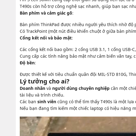
T490s còn hỗ trợ công nghệ sạc nhanh, giúp bạn sạc nh
Bàn phím và cảm giác gõ
:
Bàn phím ThinkPad được nhiều người yêu thích nhờ độ ph
Có TrackPoint (một nút điều khiển chuột ở giữa bàn phí
Cổng kết nối và bảo mật
:
Các cổng kết nối bao gồm: 2 cổng USB 3.1, 1 cổng USB-C
Cung cấp các tính năng bảo mật như cảm biến vân tay, 
Độ bền
:
Được thiết kế với tiêu chuẩn quân đội MIL-STD 810G, T
Lý tưởng cho ai?
Doanh nhân
và
người dùng chuyên nghiệp
cần một chiế
tài liệu và trình chiếu.
Các bạn
sinh viên
cũng có thể tìm thấy T490s là một lựa 
Nếu bạn đang tìm kiếm một chiếc laptop có hiệu năng mạ