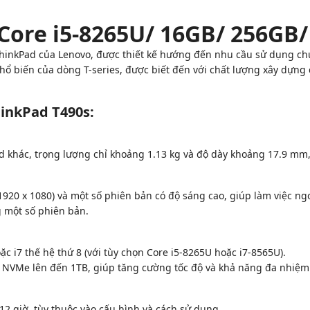
Core i5-8265U/ 16GB/ 256GB/
ThinkPad của Lenovo, được thiết kế hướng đến nhu cầu sử dụng ch
hổ biến của dòng T-series, được biết đến với chất lượng xây dựng
hinkPad T490s:
ad khác, trọng lượng chỉ khoảng 1.13 kg và độ dày khoảng 17.9 m
1920 x 1080) và một số phiên bản có độ sáng cao, giúp làm việc ngoà
 một số phiên bản.
oặc i7 thế hệ thứ 8 (với tùy chọn Core i5-8265U hoặc i7-8565U).
e NVMe lên đến 1TB, giúp tăng cường tốc độ và khả năng đa nhiệm
-12 giờ, tùy thuộc vào cấu hình và cách sử dụng.