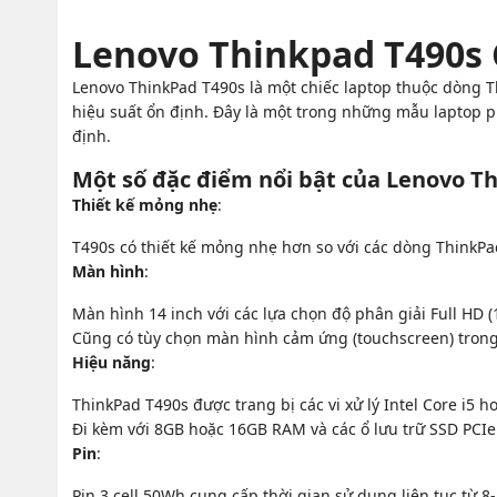
Lenovo Thinkpad T490s 
Lenovo ThinkPad T490s là một chiếc laptop thuộc dòng 
hiệu suất ổn định. Đây là một trong những mẫu laptop p
định.
Một số đặc điểm nổi bật của Lenovo T
Thiết kế mỏng nhẹ
:
T490s có thiết kế mỏng nhẹ hơn so với các dòng ThinkP
Màn hình
:
Màn hình 14 inch với các lựa chọn độ phân giải Full HD (
Cũng có tùy chọn màn hình cảm ứng (touchscreen) trong
Hiệu năng
:
ThinkPad T490s được trang bị các vi xử lý Intel Core i5 h
Đi kèm với 8GB hoặc 16GB RAM và các ổ lưu trữ SSD PCI
Pin
:
Pin 3 cell 50Wh cung cấp thời gian sử dụng liên tục từ 8