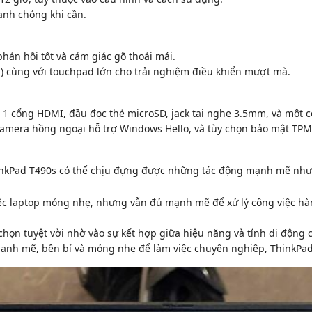
anh chóng khi cần.
ản hồi tốt và cảm giác gõ thoải mái.
m) cùng với touchpad lớn cho trải nghiệm điều khiển mượt mà.
, 1 cổng HDMI, đầu đọc thẻ microSD, jack tai nghe 3.5mm, và một 
camera hồng ngoại hỗ trợ Windows Hello, và tùy chọn bảo mật TPM 
hinkPad T490s có thể chịu đựng được những tác động mạnh mẽ như 
c laptop mỏng nhẹ, nhưng vẫn đủ mạnh mẽ để xử lý công việc hàn
chọn tuyệt vời nhờ vào sự kết hợp giữa hiệu năng và tính di động 
nh mẽ, bền bỉ và mỏng nhẹ để làm việc chuyên nghiệp, ThinkPad T