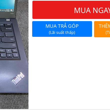
MUA NGA
MUA TRẢ GÓP
THÊ
(Lãi suất thấp)
(T