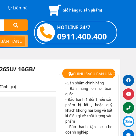
Liên hệ
Giỏ hàng (
0
sản phẩm)
HOTLINE 24/7
0911.400.400
 BÁN HÀNG
8265U/ 16GB/
CHÍNH SÁCH BÁN HÀNG
- Sản phẩm chính hãng
đánh giá)
- Bán hàng online toàn
quốc
- Bảo hành 1 đổi 1 nếu sản
phẩm bị lỗi , hoặc quý
khách không hài lòng về bất
kì điều gì về chất lượng sản
phẩm
- Bảo hành tận nơi cho
doanh nghiệp