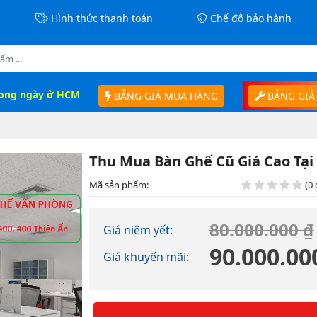
Hình thức thanh toán
Chế độ bảo hành
rong ngày ở HCM
BẢNG GIÁ MUA HÀNG
BẢNG GIÁ
Thu Mua Bàn Ghế Cũ Giá Cao Tạ
Mã sản phẩm:
(0 
80.000.000 ₫
Giá niêm yết:
90.000.00
Giá khuyến mãi: