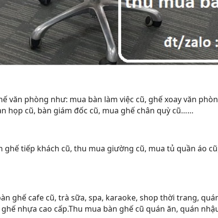
ăn phòng như: mua bàn làm việc cũ, ghế xoay văn phòng cũ
àn họp cũ, bàn giám đốc cũ, mua ghế chân quỳ cũ……
ghế tiếp khách cũ, thu mua giường cũ, mua tủ quần áo cũ, 
ghế cafe cũ, trà sữa, spa, karaoke, shop thời trang, quá
ỗ, ghế nhựa cao cấp.Thu mua bàn ghế cũ quán ăn, quán nhậ