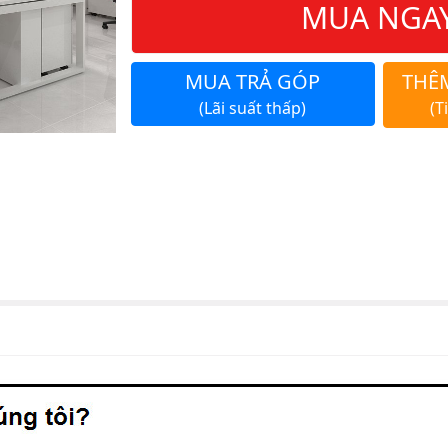
MUA NGA
MUA TRẢ GÓP
THÊ
(Lãi suất thấp)
(T