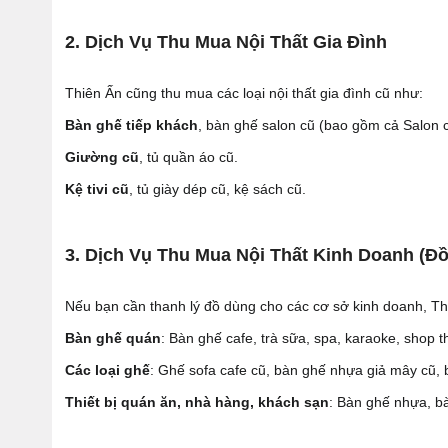
2. Dịch Vụ Thu Mua Nội Thất Gia Đình
Thiên Ấn cũng thu mua các loại nội thất gia đình cũ như:
Bàn ghế tiếp khách
, bàn ghế salon cũ (bao gồm cả Salon c
Giường cũ
, tủ quần áo cũ.
Kệ tivi cũ
, tủ giày dép cũ, kệ sách cũ.
3. Dịch Vụ Thu Mua Nội Thất Kinh Doanh (Đ
Nếu bạn cần thanh lý đồ dùng cho các cơ sở kinh doanh, T
Bàn ghế quán
: Bàn ghế cafe, trà sữa, spa, karaoke, shop th
Các loại ghế
: Ghế sofa cafe cũ, bàn ghế nhựa giả mây cũ,
Thiết bị quán ăn, nhà hàng, khách sạn
: Bàn ghế nhựa, b