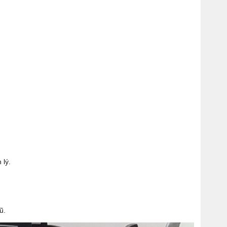
 lý.
ũ.