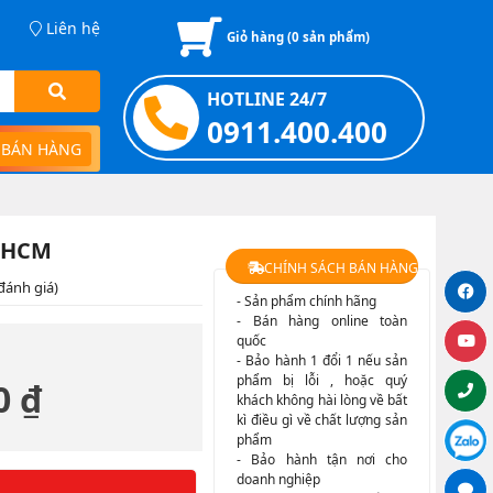
Liên hệ
Giỏ hàng (
0
sản phẩm)
HOTLINE 24/7
0911.400.400
 BÁN HÀNG
i HCM
CHÍNH SÁCH BÁN HÀNG
đánh giá)
- Sản phẩm chính hãng
- Bán hàng online toàn
quốc
- Bảo hành 1 đổi 1 nếu sản
phẩm bị lỗi , hoặc quý
0 ₫
khách không hài lòng về bất
kì điều gì về chất lượng sản
phẩm
- Bảo hành tận nơi cho
doanh nghiệp