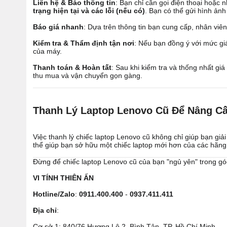
Liên hệ & Báo thông tin
: Bạn chỉ cần gọi điện thoại hoặc 
trạng hiện tại và các lỗi (nếu có)
. Bạn có thể gửi hình ảnh
Báo giá nhanh
: Dựa trên thông tin bạn cung cấp, nhân viê
Kiểm tra & Thẩm định tận nơi
: Nếu bạn đồng ý với mức giá
của máy.
Thanh toán & Hoàn tất
: Sau khi kiểm tra và thống nhất giá
thu mua và vận chuyển gọn gàng.
Thanh Lý Laptop Lenovo Cũ Để Nâng C
Việc thanh lý chiếc laptop Lenovo cũ không chỉ giúp bạn gi
thể giúp bạn sở hữu một chiếc laptop mới hơn của các hãng k
Đừng để chiếc laptop Lenovo cũ của bạn "ngủ yên" trong gó
VI TÍNH THIÊN ẤN
Hotline/Zalo
:
0911.400.400
-
0937.411.411
Địa chỉ
:
Cơ sở 1: 840/76 Hương Lộ 2, Bình Tân, TP. Hồ Chí Minh