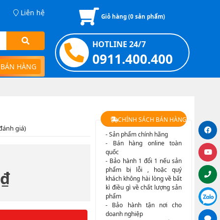
Liên hệ
Giỏ hàng (
0
sản phẩm)
HOTLINE 24/7
0911.400.400
 BÁN HÀNG
CHÍNH SÁCH BÁN HÀNG
đánh giá)
- Sản phẩm chính hãng
- Bán hàng online toàn
quốc
- Bảo hành 1 đổi 1 nếu sản
phẩm bị lỗi , hoặc quý
 ₫
khách không hài lòng về bất
kì điều gì về chất lượng sản
phẩm
- Bảo hành tận nơi cho
doanh nghiệp