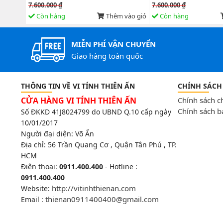
7.600.000 ₫
7.600.000 ₫
vào giỏ
Còn hàng
Thêm vào giỏ
Còn hàng
MIỄN PHÍ VẬN CHUYỂN
Giao hàng toàn quốc
THÔNG TIN VỀ VI TÍNH THIÊN ẤN
CHÍNH SÁCH
CỬA HÀNG VI TÍNH THIÊN ẤN
Chính sách 
Chính sách b
Số ĐKKD 41J8024799 do UBND Q.10 cấp ngày
10/01/2017
Người đại diện: Võ Ấn
Địa chỉ:
56 Trần Quang Cơ , Quận Tân Phú , TP.
HCM
Điện thoại:
0911.400.400
- Hotline :
0911.400.400
http://vitinhthienan.com
Website:
thienan0911400400@gmail.com
Email :