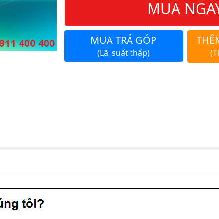
MUA NGA
MUA TRẢ GÓP
THÊ
(Lãi suất thấp)
(T