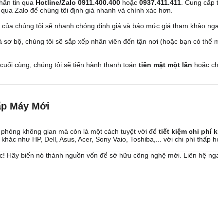
nhắn tin qua
Hotline/Zalo 0911.400.400
hoặc
0937.411.411
. Cung cấp t
 qua Zalo để chúng tôi định giá nhanh và chính xác hơn.
n của chúng tôi sẽ nhanh chóng định giá và báo mức giá tham khảo nga
 sơ bộ, chúng tôi sẽ sắp xếp nhân viên đến tận nơi (hoặc bạn có thể m
 cuối cùng, chúng tôi sẽ tiến hành thanh toán
tiền mặt một lần
hoặc ch
ấp Máy Mới
ải phóng không gian mà còn là một cách tuyệt vời để
tiết kiệm chi phí
hác như HP, Dell, Asus, Acer, Sony Vaio, Toshiba,... với chi phí thấp 
c! Hãy biến nó thành nguồn vốn để sở hữu công nghệ mới. Liên hệ ngay