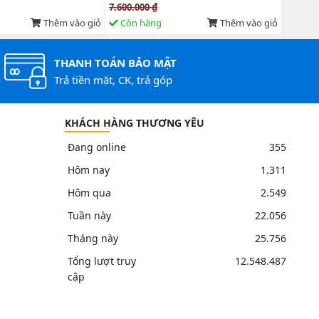
7.600.000 ₫
7.600.0
Thêm vào giỏ
Còn hàng
Thêm vào giỏ
Còn 
THANH TOÁN BẢO MẬT
Trả tiền mặt, CK, trả góp
KHÁCH HÀNG THƯƠNG YÊU
Đang online
355
Hôm nay
1.311
Hôm qua
2.549
Tuần này
22.056
Tháng này
25.756
Tổng lượt truy
12.548.487
cập