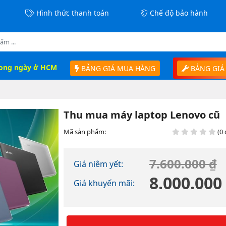
Hình thức thanh toán
Chế độ bảo hành
rong ngày ở HCM
BẢNG GIÁ MUA HÀNG
BẢNG GIÁ
Thu mua máy laptop Lenovo cũ
Mã sản phẩm:
(0 
7.600.000 ₫
Giá niêm yết:
8.000.000
Giá khuyến mãi: