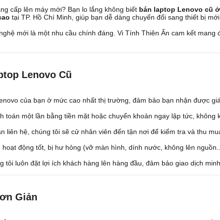
g cấp lên máy mới? Bạn lo lắng không biết
bán laptop Lenovo cũ ở
cao
tại TP. Hồ Chí Minh, giúp bạn dễ dàng chuyển đổi sang thiết bị mới 
ng nghệ mới là một nhu cầu chính đáng. Vi Tính Thiên Ấn cam kết mang
aptop Lenovo Cũ
 Lenovo của bạn ở mức cao nhất thị trường, đảm bảo bạn nhận được giá
nh toán một lần bằng tiền mặt hoặc chuyển khoản ngay lập tức, không k
n liên hệ, chúng tôi sẽ cử nhân viên đến tận nơi để kiểm tra và thu mu
 hoạt động tốt, bị hư hỏng (vỡ màn hình, dính nước, không lên nguồn...
g tôi luôn đặt lợi ích khách hàng lên hàng đầu, đảm bảo giao dịch mi
Đơn Giản