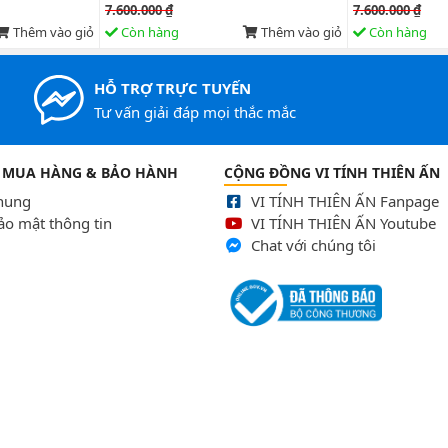
7.600.000 ₫
7.600.000 ₫
Thêm vào giỏ
Còn hàng
Thêm vào giỏ
Còn hàng
HỖ TRỢ TRỰC TUYẾN
Tư vấn giải đáp mọi thắc mắc
 MUA HÀNG & BẢO HÀNH
CỘNG ĐỒNG VI TÍNH THIÊN ẤN
chung
VI TÍNH THIÊN ẤN Fanpage
ảo mật thông tin
VI TÍNH THIÊN ẤN Youtube
Chat với chúng tôi