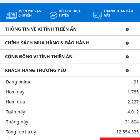
MIỄN PHÍ VẬN
HỖ TRỢ TRỰC
THANH TOÁN BẢO
CHUYỂN
TUYẾN
MẬT
THÔNG TIN VỀ VI TÍNH THIÊN ẤN
CHÍNH SÁCH MUA HÀNG & BẢO HÀNH
CỘNG ĐỒNG VI TÍNH THIÊN ẤN
KHÁCH HÀNG THƯƠNG YÊU
Đang online
91
Hôm nay
1.785
Hôm qua
2.227
Tuần này
4.012
Tháng này
31.604
Tổng lượt truy
12.554.335
cập