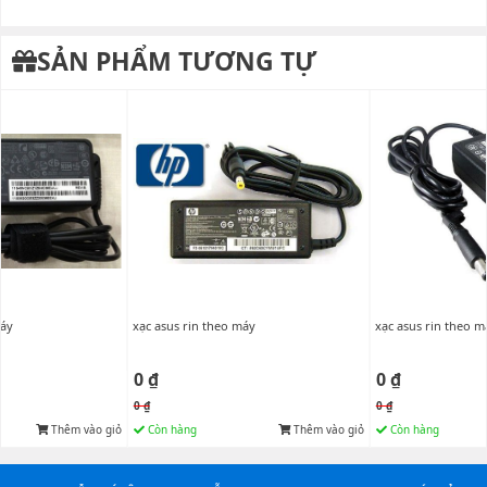
SẢN PHẨM TƯƠNG TỰ
máy
xạc asus rin theo máy
xạc asus rin theo m
0 ₫
0 ₫
0 ₫
0 ₫
Thêm vào giỏ
Còn hàng
Thêm vào giỏ
Còn hàng