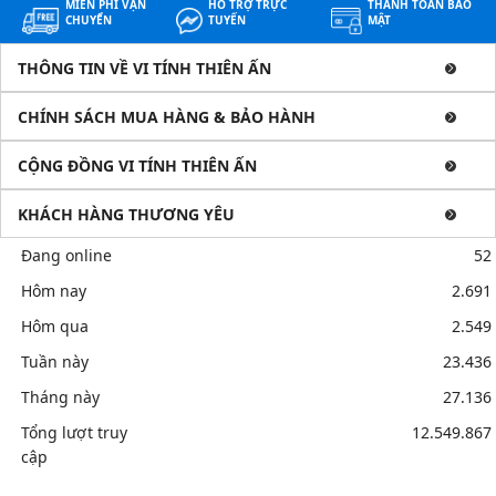
MIỄN PHÍ VẬN
HỖ TRỢ TRỰC
THANH TOÁN BẢO
CHUYỂN
TUYẾN
MẬT
THÔNG TIN VỀ VI TÍNH THIÊN ẤN
CHÍNH SÁCH MUA HÀNG & BẢO HÀNH
CỘNG ĐỒNG VI TÍNH THIÊN ẤN
KHÁCH HÀNG THƯƠNG YÊU
Đang online
52
Hôm nay
2.691
Hôm qua
2.549
Tuần này
23.436
Tháng này
27.136
Tổng lượt truy
12.549.867
cập
Mua bán linh kiện máy tính cũ giá rẻ tại tphcm, thanh lý phòng