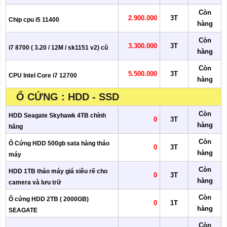
Còn
2.900.000
3T
Chip cpu i5 11400
hàng
Còn
3.300.000
3T
i7 8700 ( 3.20 / 12M / sk1151 v2) cũ
hàng
Còn
5.500.000
3T
CPU Intel Core i7 12700
hàng
Ổ CỨNG : HDD - SSD
Còn
HDD Seagate Skyhawk 4TB chính
0
3T
hàng
hãng
Còn
Ổ Cứng HDD 500gb sata hàng tháo
0
3T
hàng
máy
Còn
HDD 1TB tháo máy giá siêu rẽ cho
0
3T
hàng
camera và lưu trữ
Còn
Ổ cứng HDD 2TB ( 2000GB)
0
1T
hàng
SEAGATE
Còn