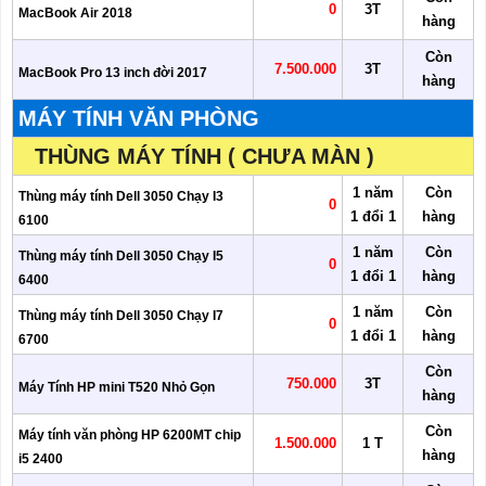
0
3T
MacBook Air 2018
hàng
Còn
7.500.000
3T
MacBook Pro 13 inch đời 2017
hàng
MÁY TÍNH VĂN PHÒNG
THÙNG MÁY TÍNH ( CHƯA MÀN )
1 năm
Còn
Thùng máy tính Dell 3050 Chạy I3
0
1 đổi 1
hàng
6100
1 năm
Còn
Thùng máy tính Dell 3050 Chạy I5
0
1 đổi 1
hàng
6400
1 năm
Còn
Thùng máy tính Dell 3050 Chạy I7
0
1 đổi 1
hàng
6700
Còn
750.000
3T
Máy Tính HP mini T520 Nhỏ Gọn
hàng
Còn
Máy tính văn phòng HP 6200MT chip
1.500.000
1 T
hàng
i5 2400