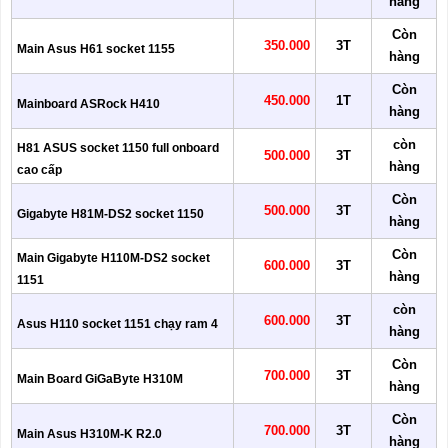
hàng
Còn
350.000
3T
Main Asus H61 socket 1155
hàng
Còn
450.000
1T
Mainboard ASRock H410
hàng
còn
H81 ASUS socket 1150 full onboard
500.000
3T
hàng
cao cấp
Còn
500.000
3T
Gigabyte H81M-DS2 socket 1150
hàng
Còn
Main Gigabyte H110M-DS2 socket
600.000
3T
hàng
1151
còn
600.000
3T
Asus H110 socket 1151 chạy ram 4
hàng
Còn
700.000
3T
Main Board GiGaByte H310M
hàng
Còn
700.000
3T
Main Asus H310M-K R2.0
hàng