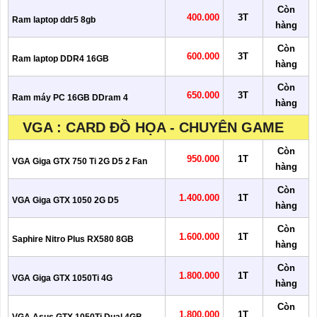
Còn
400.000
3T
Ram laptop ddr5 8gb
hàng
Còn
600.000
3T
Ram laptop DDR4 16GB
hàng
Còn
650.000
3T
Ram máy PC 16GB DDram 4
hàng
VGA : CARD ĐỒ HỌA - CHUYÊN GAME
Còn
950.000
1T
VGA Giga GTX 750 Ti 2G D5 2 Fan
hàng
Còn
1.400.000
1T
VGA Giga GTX 1050 2G D5
hàng
Còn
1.600.000
1T
Saphire Nitro Plus RX580 8GB
hàng
Còn
1.800.000
1T
VGA Giga GTX 1050Ti 4G
hàng
Còn
1.800.000
1T