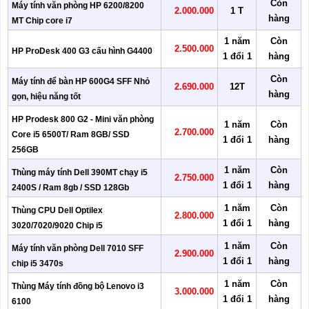
Còn
Máy tính văn phòng HP 6200/8200
2.000.000
1 T
hàng
MT Chip core i7
1 năm
Còn
2.500.000
HP ProDesk 400 G3 cấu hình G4400
1 đổi 1
hàng
Còn
Máy tính để bàn HP 600G4 SFF Nhỏ
2.690.000
12T
hàng
gọn, hiệu năng tốt
HP Prodesk 800 G2 - Mini văn phòng
1 năm
Còn
2.700.000
Core i5 6500T/ Ram 8GB/ SSD
1 đổi 1
hàng
256GB
1 năm
Còn
Thùng máy tính Dell 390MT chạy i5
2.750.000
1 đổi 1
hàng
2400S / Ram 8gb / SSD 128Gb
1 năm
Còn
Thùng CPU Dell Optilex
2.800.000
1 đổi 1
hàng
3020/7020/9020 Chip i5
1 năm
Còn
Máy tính văn phòng Dell 7010 SFF
2.900.000
1 đổi 1
hàng
chip i5 3470s
1 năm
Còn
Thùng Máy tính đồng bộ Lenovo i3
3.000.000
1 đổi 1
hàng
6100