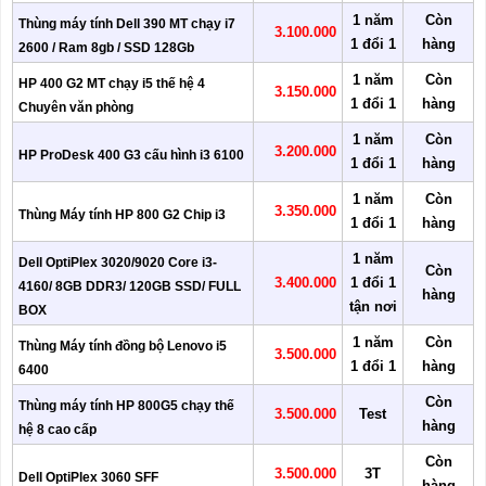
1 năm
Còn
Thùng máy tính Dell 390 MT chạy i7
3.100.000
1 đổi 1
hàng
2600 / Ram 8gb / SSD 128Gb
1 năm
Còn
HP 400 G2 MT chạy i5 thế hệ 4
3.150.000
1 đổi 1
hàng
Chuyên văn phòng
1 năm
Còn
3.200.000
HP ProDesk 400 G3 cấu hình i3 6100
1 đổi 1
hàng
1 năm
Còn
3.350.000
Thùng Máy tính HP 800 G2 Chip i3
1 đổi 1
hàng
1 năm
Dell OptiPlex 3020/9020 Core i3-
Còn
3.400.000
1 đổi 1
4160/ 8GB DDR3/ 120GB SSD/ FULL
hàng
tận nơi
BOX
1 năm
Còn
Thùng Máy tính đồng bộ Lenovo i5
3.500.000
1 đổi 1
hàng
6400
Còn
Thùng máy tính HP 800G5 chạy thế
3.500.000
Test
hàng
hệ 8 cao cấp
Còn
3.500.000
3T
Dell OptiPlex 3060 SFF
hàng