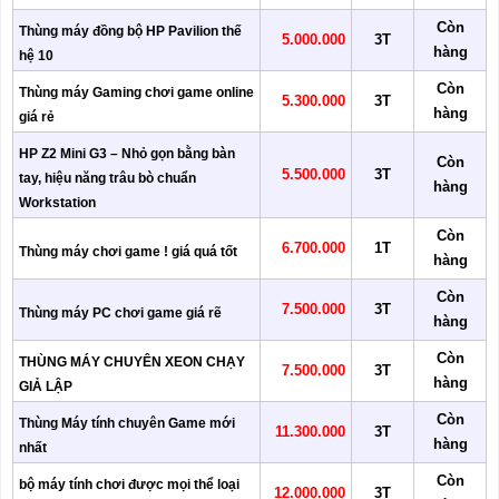
Còn
Thùng máy đồng bộ HP Pavilion thế
5.000.000
3T
hàng
hệ 10
Còn
Thùng máy Gaming chơi game online
5.300.000
3T
hàng
giá rẻ
HP Z2 Mini G3 – Nhỏ gọn bằng bàn
Còn
5.500.000
3T
tay, hiệu năng trâu bò chuẩn
hàng
Workstation
Còn
6.700.000
1T
Thùng máy chơi game ! giá quá tốt
hàng
Còn
7.500.000
3T
Thùng máy PC chơi game giá rẽ
hàng
Còn
THÙNG MÁY CHUYÊN XEON CHẠY
7.500.000
3T
hàng
GIẢ LẬP
Còn
Thùng Máy tính chuyên Game mới
11.300.000
3T
hàng
nhất
Còn
bộ máy tính chơi được mọi thể loại
12.000.000
3T