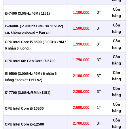
Còn
1.100.000
3T
I5-7400 (3.0GHz / 6M / 1151)
hàng
Còn
i5-9400F ( 2.90Ghz / 9M / sk 1151v2)
1.500.000
3T
hàng
cũ, không onboard + Fan zin
Còn
CPU Intel Core I5 8500 ( 3.0GHz / 9M /
1.550.000
3T
hàng
6 nhân 6 luồng )
Còn
1.750.000
3T
CPU intel 6th Gen Core i7-6700
hàng
Còn
I5-9500 (3.00GHz / 9M / 6 nhân 6
2.100.000
3T
hàng
luồng / socket 1151 v2)
Còn
2.200.000
3T
I7-7700 (3.6GHz/8M/sk1151)
hàng
Còn
2.600.000
1T
CPU Intel Core i5 10500
hàng
Còn
2.700.000
3T
CPU Intel Core i5-12500
hàng