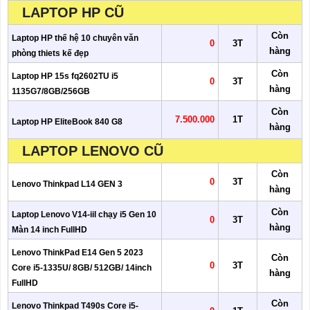
LAPTOP HP CŨ
Còn
Laptop HP thế hệ 10 chuyên văn
0
3T
hàng
phòng thiets kế đẹp
Còn
Laptop HP 15s fq2602TU i5
0
3T
hàng
1135G7/8GB/256GB
Còn
7.500.000
1T
Laptop HP EliteBook 840 G8
hàng
LAPTOP LENOVO CŨ
Còn
0
3T
Lenovo Thinkpad L14 GEN 3
hàng
Còn
Laptop Lenovo V14-iil chạy i5 Gen 10
0
3T
hàng
Màn 14 inch FullHD
Lenovo ThinkPad E14 Gen 5 2023
Còn
0
3T
Core i5-1335U/ 8GB/ 512GB/ 14inch
hàng
FullHD
Còn
Lenovo Thinkpad T490s Core i5-