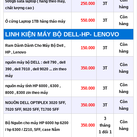
Còn
500gb sata laptop ( hàng theo máy,
250.000
3T
hàng
chất lượng cao )
Còn
550.000
3T
Ổ cứng Laptop 1TB hàng tháo máy
hàng
LINH KIỆN MÁY BỘ DELL-HP- LENOVO
Còn
Ram Dành Dành Cho Máy Bộ Dell ,
150.000
3T
hàng
HP , Lenovo
nguồn máy bộ DELL : dell 790 , dell
Còn
350.000
3T
390 , dell 7010 , dell 9020 ... zin theo
hàng
máy
Còn
nguồn máy tính HP 6000 , 6300 ,
350.000
3T
hàng
8000 , 8300 zin theo máy
Còn
NGUỒN DELL OPTIPLEX 3020 SFF,
350.000
3T
hàng
7020 SFF, 9020 SFF, T1700 SFF
3
Còn
Bộ Nguồn cho máy HP 6000 hp 6200
350.000
tháng
hàng
/ hp 6300 / Z210, SFF, case Nằm
1 đổi 1