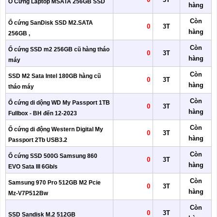
Ổ Cứng Laptop MSATA 256GB SSD
hàng
Còn
Ổ cứng SanDisk SSD M2.SATA
0
3T
hàng
256GB ,
Còn
Ổ cứng SSD m2 256GB cũ hàng tháo
0
3T
hàng
máy
Còn
SSD M2 Sata Intel 180GB hàng cũ
0
3T
hàng
tháo máy
Còn
Ổ cứng di dộng WD My Passport 1TB
0
3T
hàng
Fullbox - BH đến 12-2023
Còn
Ổ cứng di động Western Digital My
0
3T
hàng
Passport 2Tb USB3.2
Còn
Ổ cứng SSD 500G Samsung 860
0
3T
hàng
EVO Sata III 6Gb/s
Còn
Samsung 970 Pro 512GB M2 Pcie
0
3T
hàng
Mz-V7P512Bw
Còn
0
3T
SSD Sandisk M.2 512GB