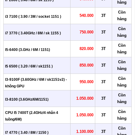
I7 2600 ( 3.40 / 8M / sk 1155 )
hàng
Còn
540.000
3T
i3 7100 ( 3.90 / 3M / socket 1151 )
hàng
Còn
750.000
3T
i7 3770 ( 3.40GHz / 8M / sk 1155 )
hàng
Còn
820.000
3T
I5-6400 (3.GHz / 6M / 1151)
hàng
Còn
850.000
3T
I5 6500 ( 3.20 / 6M / sk1151 )
hàng
Còn
I3-9100F (3.60GHz / 6M / sk1151v2) -
950.000
3T
hàng
không GPU
Còn
1.050.000
3T
I3-8100 (3.6GHz/6M/1151)
hàng
Còn
CPU I5 7400T (2.4GHz/4 nhân 4
1.050.000
3T
hàng
luồng/6M)
Còn
1.100.000
3T
I7 4770 ( 3.40 / 8M / 1150 )
hàng