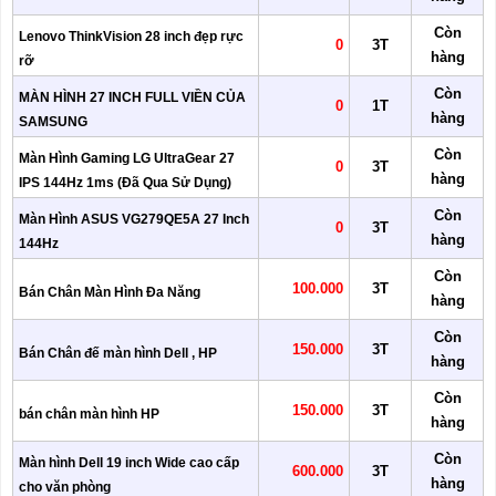
Còn
Lenovo ThinkVision 28 inch đẹp rực
0
3T
hàng
rỡ
Còn
MÀN HÌNH 27 INCH FULL VIỀN CỦA
0
1T
hàng
SAMSUNG
Còn
Màn Hình Gaming LG UltraGear 27
0
3T
hàng
IPS 144Hz 1ms (Đã Qua Sử Dụng)
Còn
Màn Hình ASUS VG279QE5A 27 Inch
0
3T
hàng
144Hz
Còn
100.000
3T
Bán Chân Màn Hình Đa Năng
hàng
Còn
150.000
3T
Bán Chân đế màn hình Dell , HP
hàng
Còn
150.000
3T
bán chân màn hình HP
hàng
Còn
Màn hình Dell 19 inch Wide cao cấp
600.000
3T
hàng
cho văn phòng