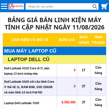
BẢNG GIÁ BÁN LINH KIỆN MÁY
TÍNH CẬP NHẬT NGÀY 11/08/2026
BẢO
TÌNH
LINH KIỆN VÀ MÔ TẢ
ĐƠN GIÁ
HÀNH
TRẠNG
MUA MÁY LAPTOP CŨ
LAPTOP DELL CŨ
Còn
Dell Latitude 5310 Core i5 i7, bán
0
1T
hàng
laptop 13 inch mỏng nhẹ
Dell Latitude 5420 với cấu hình Core
Còn
0
3T
i7 thế hệ 11, RAM 8GB, SSD 256GB
hàng
và màn hình 14 inch Full HD
Còn
8.500.000
3T
Laptop Dell Latitude 7430
hàng