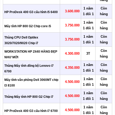
1 năm
Còn
3.600.000
HP ProDesk 400 G3 cấu hình i5 6400
1 đổi 1
hàng
1 năm
Còn
3.750.000
Máy tính HP 800 G2 Chip core i5
1 đổi 1
hàng
1 năm
Còn
Thùng CPU Dell Optilex
3.750.000
1 đổi 1
hàng
3020/7020/9020 Chip i7
Còn
WORKSTATION HP Z440 HÀNG ĐẸP
4.300.000
3T
hàng
NHƯ MỚI
1 năm
Còn
Thùng Máy tính đồng bộ Lenovo i7
4.350.000
1 đổi 1
hàng
6700
1 năm
Còn
Máy tính văn phòng Dell 3060MT chip
4.500.000
1 đổi 1
hàng
I3 8100
1 năm
Còn
4.500.000
Thùng Máy tính HP 800 G2 Chip i7
1 đổi 1
hàng
1 năm
Còn
4.500.000
HP ProDesk 400 G3 cấu hình i7 6700
1 đổi 1
hàng