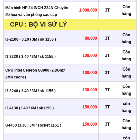
Còn
Màn hình HP 24 INCH Z24N Chuyên
1.900.000
3T
hàng
đồ họa và văn phòng cao cấp
CPU : BỘ VI SỬ LÝ
Còn
80.000
3T
I3-2100 ( 3.10 / 3M / sk 1155 )
hàng
Còn
100.000
3T
I3 3220 ( 3.40 / 3M / sk 1155 )
hàng
Còn
CPU Intel Celeron G3900 (2.8Ghz/
100.000
3T
hàng
2Mb cache)
Còn
130.000
3T
I3 3240 ( 3.40 / 3M / sk 1155 )
hàng
còn
150.000
3T
I3 4130 (3.40 / 4M / sk1150 )
hàng
Còn
150.000
3T
G4400 (3.30 / 3M / socket 1151 )
hàng
còn