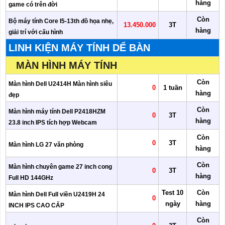
hàng
game có trên đời
Còn
Bộ máy tính Core I5-13th đồ họa nhẹ,
13.450.000
3T
hàng
giải trí với cấu hình
LINH KIỆN MÁY TÍNH DỂ BÀN
MÀN HÌNH MÁY TÍNH
Còn
Màn hình Dell U2414H Màn hình siêu
0
1 tuần
hàng
đẹp
Còn
Màn hình máy tính Dell P2418HZM
0
3T
hàng
23.8 inch IPS tích hợp Webcam
Còn
0
3T
Màn hình LG 27 văn phòng
hàng
Còn
Màn hình chuyên game 27 inch cong
0
3T
hàng
Full HD 144GHz
Test 10
Còn
Màn hình Dell Full viền U2419H 24
0
ngày
hàng
INCH IPS CAO CẤP
Còn