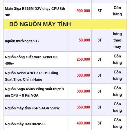
Còn
Main Giga B365M D2V chạy CPU 8th
900.000
3T
hàng
9th
BỘ NGUỒN MÁY TÍNH
hàng
50.000
3T
thao
nguồn thường fan 12
may
Còn
Nguồn công suất thực Acbel HK
250.000
3T
hàng
400w
Còn
Nguồn Acbel 470 E2 PLUS Công
300.000
3T
hàng
Suất Thực Chính Hãng
Còn
Nguồn Saga 450W công suất thực 8
300.000
3T
hàng
pin CPU + 8 Pin VGA
Còn
350.000
3T
Nguồn máy tính FSP SAGA 550W
hàng
Còn
400.000
3T
Nguồn máy Dell 9020SFF
hàng