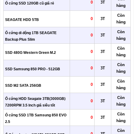
0
3T
Ổ cứng SSD 120GB cũ giá rẻ
hàng
Còn
0
3T
SEAGATE HDD 5TB
hàng
Còn
Ổ cứng di động 1TB SEAGATE
0
3T
hàng
Backup Plus Slim
Còn
0
3T
SSD 480G Western Green M.2
hàng
Còn
0
3T
SSD Samsung 850 PRO - 512GB
hàng
Còn
0
3T
SSD M2 SATA 256GB
hàng
Còn
Ổ cứng HDD Seagate 3TB(3000GB)
0
3T
hàng
7200RPM 3.5 Inch giá siêu tốt
Còn
Ổ cứng SSD 1TB Samsung 850 EVO
0
3T
hàng
2.5
Còn
0
3T