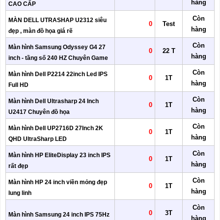
hàng
CAO CẤP
Còn
MÀN DELL UTRASHAP U2312 siêu
0
Test
hàng
đẹp , màn đồ họa giá rẽ
Còn
Màn hình Samsung Odyssey G4 27
0
22 T
hàng
inch - tầng số 240 HZ Chuyên Game
Còn
Màn hình Dell P2214 22inch Led IPS
0
1T
hàng
Full HD
Còn
Màn hình Dell Ultrasharp 24 Inch
0
1T
hàng
U2417 Chuyên đồ họa
Còn
Màn hình Dell UP2716D 27Inch 2K
0
1T
hàng
QHD UltraSharp LED
Còn
Màn hình HP EliteDisplay 23 inch IPS
0
1T
hàng
rất đẹp
Còn
Màn hình HP 24 inch viền mỏng đẹp
0
1T
hàng
lung linh
Còn
0
3T
Màn hình Samsung 24 inch IPS 75Hz
hàng