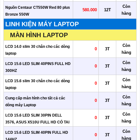
Còn
Nguồn Centaur CT550W Red 80 plus
580.000
12T
hàng
Bronze 550W
LINH KIỆN MÁY LAPTOP
MÀN HÌNH LAPTOP
Còn
LCD 14.0 slim 30 chân cho các dòng
0
3T
hàng
laptop
Còn
LCD 15.6 LED SLIM 40PINS FULL HD
0
3T
hàng
300HZ
Còn
LCD 15.6 slim 30 chân cho các dòng
0
3T
hàng
laptop
Còn
Cung cấp màn hình cho tất cả các
0
3T
hàng
dòng máy Laptop
Còn
LCD 15.6 LED SLIM 30PIN DELL
0
3T
hàng
3576, ASUS X510U FULL HD CÓ TAI
Còn
LCD 15.6 LED SLIM 40PIN FULL HD
0
3T
hàng
144HZ