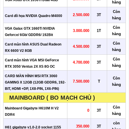
VGA Asus GTX 1050Ti Dual 4GB
hàng
Còn
2.500.000
3T
Card đồ họa NVIDIA Quadro M4000
hàng
Còn
VGA Galax GTX 1660Ti NVIDIA
3.000.000
1T
hàng
Geforce/ 6Gb/ GDDR6/ 192Bit
Còn
Card màn hình ASUS Dual Radeon
4.500.000
3T
hàng
RX 6600 V2 8GB
Còn
Card màn hình VGA MSI GeForce
4.700.000
3T
hàng
RTX 3050 Ventus 2X XS 8G OC
CARD MÀN HÌNH MSI RTX 3060
Còn
7.500.000
T
GAMING X 12GB (12GB GDDR6, 192-
hàng
BIT, HDMI +DP, 1X8-PIN, 1X6-PIN)
MAINBOARD ( BO MẠCH CHỦ )
Còn
Mainboard Gigabyte H610M H V2
0
3T
hàng
DDR4
còn
350.000
3T
H61 gigabyte v1.0-2.0 socket 1155