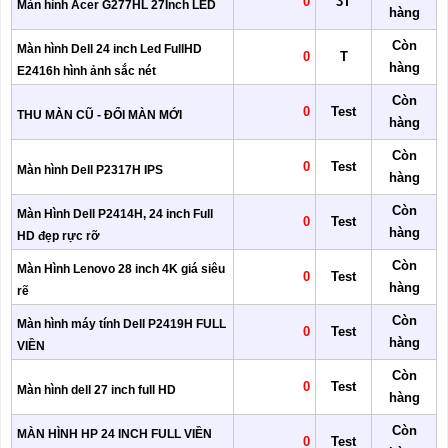
0
3T
Màn hình Acer G277HL 27Inch LED
hàng
Còn
Màn hình Dell 24 inch Led FullHD
0
T
hàng
E2416h hình ảnh sắc nét
Còn
0
Test
THU MÀN CŨ - ĐỔI MÀN MỚI
hàng
Còn
0
Test
Màn hình Dell P2317H IPS
hàng
Còn
Màn Hình Dell P2414H, 24 inch Full
0
Test
hàng
HD đẹp rực rỡ
Còn
Màn Hình Lenovo 28 inch 4K giá siêu
0
Test
hàng
rẽ
Còn
Màn hình máy tính Dell P2419H FULL
0
Test
hàng
VIỀN
Còn
0
Test
Màn hình dell 27 inch full HD
hàng
Còn
MÀN HÌNH HP 24 INCH FULL VIỀN
0
Test