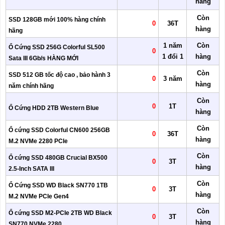
hàng
Còn
SSD 128GB mới 100% hàng chính
0
36T
hàng
hãng
1 năm
Còn
Ổ Cứng SSD 256G Colorful SL500
0
1 đổi 1
hàng
Sata III 6Gb/s HÀNG MỚI
Còn
SSD 512 GB tốc độ cao , bảo hành 3
0
3 năm
hàng
năm chính hãng
Còn
0
1T
Ổ Cứng HDD 2TB Western Blue
hàng
Còn
Ổ cứng SSD Colorful CN600 256GB
0
36T
hàng
M.2 NVMe 2280 PCIe
Còn
Ổ cứng SSD 480GB Crucial BX500
0
3T
hàng
2.5-Inch SATA III
Còn
Ổ Cứng SSD WD Black SN770 1TB
0
3T
hàng
M.2 NVMe PCIe Gen4
Còn
Ổ cứng SSD M2-PCIe 2TB WD Black
0
3T
hàng
SN770 NVMe 2280