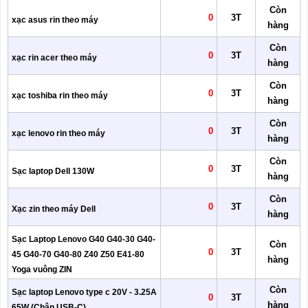
Còn
0
3T
xạc asus rin theo máy
hàng
Còn
0
3T
xạc rin acer theo máy
hàng
Còn
0
3T
xạc toshiba rin theo máy
hàng
Còn
0
3T
xạc lenovo rin theo máy
hàng
Còn
0
3T
Sạc laptop Dell 130W
hàng
Còn
0
3T
Xạc zin theo máy Dell
hàng
Sạc Laptop Lenovo G40 G40-30 G40-
Còn
0
3T
45 G40-70 G40-80 Z40 Z50 E41-80
hàng
Yoga vuông ZIN
Còn
Sạc laptop Lenovo type c 20V - 3.25A
0
3T
hàng
65W (Chân USB-C)