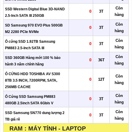
Còn
SSD Western Digital Blue 3D-NAND
0
3T
hàng
2.5-Inch SATA III 250GB
Còn
SD Samsung 970 EVO Plus 500GB
0
3T
hàng
M2 2280 PCIe NVMe
Còn
Ổ cứng SSD 1.92TB Samsung
0
3T
hàng
PM883 2.5-Inch SATA III
Còn
SSD 360GB Hàng mới 100 % bảo
0
36T
hàng
hành 3 năm chính hãng
Ổ CỨNG HDD TOSHIBA AV S300
Còn
0
12T
8TB 3.5 INCH, 7200RPM, SATA,
hàng
256MB CACHE
Còn
Ổ Cứng SSD Samsung PM883
0
3T
hàng
480GB 2.5inch SATA 6Gb/s V
Còn
SSD Samsung SN770 dung lượng 2
0
3T
hàng
TB giá rẽ
RAM : MÁY TÍNH - LAPTOP