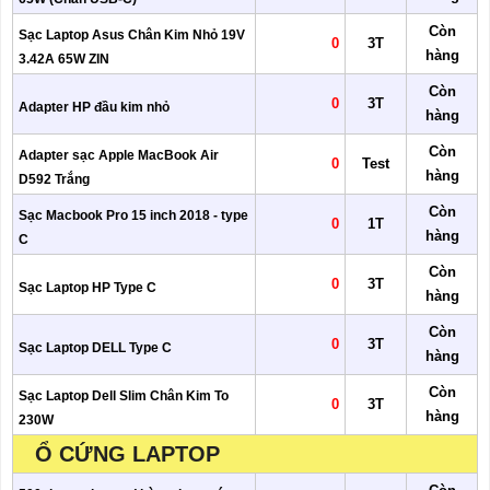
Còn
Sạc Laptop Asus Chân Kim Nhỏ 19V
0
3T
hàng
3.42A 65W ZIN
Còn
0
3T
Adapter HP đầu kim nhỏ
hàng
Còn
Adapter sạc Apple MacBook Air
0
Test
hàng
D592 Trắng
Còn
Sạc Macbook Pro 15 inch 2018 - type
0
1T
hàng
C
Còn
0
3T
Sạc Laptop HP Type C
hàng
Còn
0
3T
Sạc Laptop DELL Type C
hàng
Còn
Sạc Laptop Dell Slim Chân Kim To
0
3T
hàng
230W
Ổ CỨNG LAPTOP