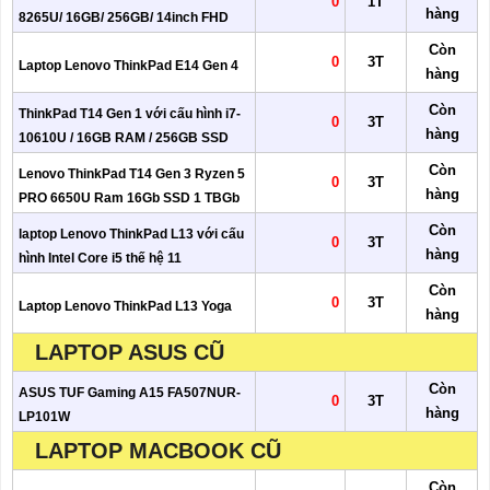
0
1T
hàng
8265U/ 16GB/ 256GB/ 14inch FHD
Còn
0
3T
Laptop Lenovo ThinkPad E14 Gen 4
hàng
Còn
ThinkPad T14 Gen 1 với cấu hình i7-
0
3T
hàng
10610U / 16GB RAM / 256GB SSD
Còn
Lenovo ThinkPad T14 Gen 3 Ryzen 5
0
3T
hàng
PRO 6650U Ram 16Gb SSD 1 TBGb
Còn
laptop Lenovo ThinkPad L13 với cấu
0
3T
hàng
hình Intel Core i5 thế hệ 11
Còn
0
3T
Laptop Lenovo ThinkPad L13 Yoga
hàng
LAPTOP ASUS CŨ
Còn
ASUS TUF Gaming A15 FA507NUR-
0
3T
hàng
LP101W
LAPTOP MACBOOK CŨ
Còn