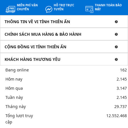
MIỄN PHÍ VẬN
HỖ TRỢ TRỰC
THANH TOÁN BẢO
CHUYỂN
TUYẾN
MẬT
THÔNG TIN VỀ VI TÍNH THIÊN ẤN
CHÍNH SÁCH MUA HÀNG & BẢO HÀNH
CỘNG ĐỒNG VI TÍNH THIÊN ẤN
KHÁCH HÀNG THƯƠNG YÊU
Đang online
162
Hôm nay
2.145
Hôm qua
3.147
Tuần này
2.145
Tháng này
29.737
Tổng lượt truy
12.552.468
cập