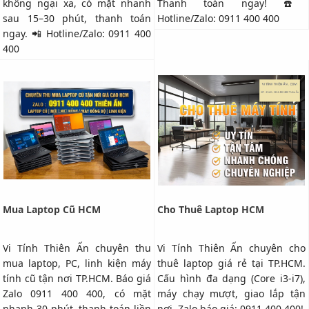
không ngại xa, có mặt nhanh
Thanh toán ngay! ☎️
sau 15–30 phút, thanh toán
Hotline/Zalo: 0911 400 400
ngay. 📲 Hotline/Zalo: 0911 400
400
Mua Laptop Cũ HCM
Cho Thuê Laptop HCM
Vi Tính Thiên Ấn chuyên thu
Vi Tính Thiên Ấn chuyên cho
mua laptop, PC, linh kiện máy
thuê laptop giá rẻ tại TP.HCM.
tính cũ tận nơi TP.HCM. Báo giá
Cấu hình đa dạng (Core i3-i7),
Zalo 0911 400 400, có mặt
máy chạy mượt, giao lắp tận
nhanh 30 phút, thanh toán liền
nơi. Zalo báo giá: 0911 400 400!