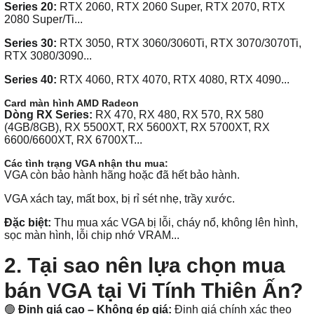
Series 20:
RTX 2060, RTX 2060 Super, RTX 2070, RTX
2080 Super/Ti...
Series 30:
RTX 3050, RTX 3060/3060Ti, RTX 3070/3070Ti,
RTX 3080/3090...
Series 40:
RTX 4060, RTX 4070, RTX 4080, RTX 4090...
Card màn hình AMD Radeon
Dòng RX Series:
RX 470, RX 480, RX 570, RX 580
(4GB/8GB), RX 5500XT, RX 5600XT, RX 5700XT, RX
6600/6600XT, RX 6700XT...
Các tình trạng VGA nhận thu mua:
VGA còn bảo hành hãng hoặc đã hết bảo hành.
VGA xách tay, mất box, bị rỉ sét nhẹ, trầy xước.
Đặc biệt:
Thu mua xác VGA bị lỗi, cháy nổ, không lên hình,
sọc màn hình, lỗi chip nhớ VRAM...
2. Tại sao nên lựa chọn mua
bán VGA tại Vi Tính Thiên Ấn?
🟢
Định giá cao – Không ép giá:
Định giá chính xác theo