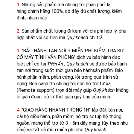
1
. Những sản phẩm mà chúng tôi phân phối là
hàng chính hãng 100%, có đầy đủ chất lượng, kiểm
định, nhãn mác .
2
. Sản phẩm chất lượng đi kèm với chi phí hợp lý, phù
hợp nhất với số tiền mà
Quý khách
chi trả.
3
. "BẢO HÀNH TẬN NƠI + MIỄN PHÍ KIỂM TRA SỰ
CỐ MÁY TÍNH VĂN PHÒNG" dịch vụ bảo hành đặc
biệt chỉ có tại
,
Quý khách
sẽ được bảo hành
Thiên Ấn
tận nơi trong suốt thời gian bảo hànhsản phẩm. Bảo
hành phần mềm, phần cứng, lỗi trong quá trình sử
dụng. Bên cạnh đó chúng tôi còn hỗ trợ từ xa
(Remote support) trọn đời máy giúp
Quý khách
không
bị gián đoạn, bỏ lỡ thời gian quý báu của mình.
4
. "GIAO HÀNG NHANH TRONG 1H" lắp đặt tận nơi,
cài hệ điều hành, phần mềm, hỗ trợ setup hệ thống
nguồn, mạng (hỗ trợ từ 3 - 5m dây mạng tùy theo nhu
cầu) và tất cả điều miễn phí cho
Quý khách
.