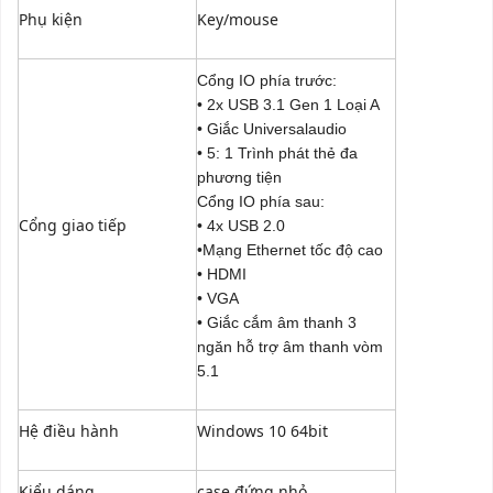
Phụ kiện
Key/mouse
Cổng IO phía trước:
• 2x USB 3.1 Gen 1 Loại A
• Giắc Universalaudio
• 5: 1 Trình phát thẻ đa
phương tiện
Cổng IO phía sau:
Cổng giao tiếp
• 4x USB 2.0
•Mạng Ethernet tốc độ cao
• HDMI
• VGA
• Giắc cắm âm thanh 3
ngăn hỗ trợ âm thanh vòm
5.1
Hệ điều hành
Windows 10 64bit
Kiểu dáng
case đứng nhỏ