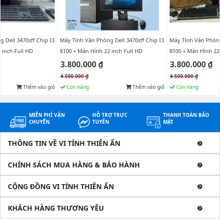
 Dell 3470sff Chip I3
Máy Tính Văn Phòng Dell 3470sff Chip I3
Máy Tính Văn Phòng 
 inch Full HD
8100 + Màn Hình 22 inch Full HD
8100 + Màn Hình 22 
3.800.000 ₫
3.800.000 ₫
4.500.000 ₫
4.500.000 ₫
Thêm vào giỏ
Còn hàng
Thêm vào giỏ
Còn hàng
MIỄN PHÍ VẬN
HỖ TRỢ TRỰC
THANH TOÁN BẢO
CHUYỂN
TUYẾN
MẬT
THÔNG TIN VỀ VI TÍNH THIÊN ẤN
CHÍNH SÁCH MUA HÀNG & BẢO HÀNH
CỘNG ĐỒNG VI TÍNH THIÊN ẤN
KHÁCH HÀNG THƯƠNG YÊU