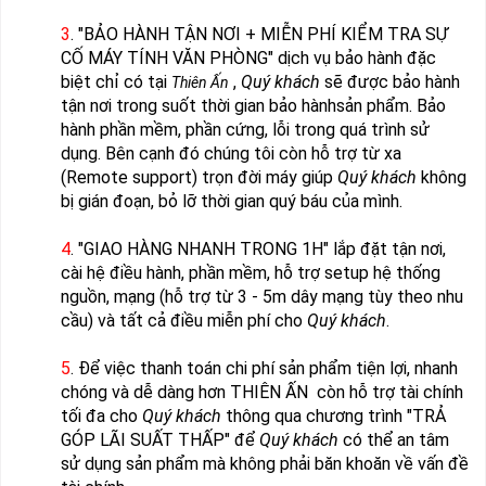
3
. "BẢO HÀNH TẬN NƠI + MIỄN PHÍ KIỂM TRA SỰ
CỐ MÁY TÍNH VĂN PHÒNG" dịch vụ bảo hành đặc
biệt chỉ có tại
,
Quý khách
sẽ được bảo hành
Thiên Ấn
tận nơi trong suốt thời gian bảo hànhsản phẩm. Bảo
hành phần mềm, phần cứng, lỗi trong quá trình sử
dụng. Bên cạnh đó chúng tôi còn hỗ trợ từ xa
(Remote support) trọn đời máy giúp
Quý khách
không
bị gián đoạn, bỏ lỡ thời gian quý báu của mình.
4
. "GIAO HÀNG NHANH TRONG 1H" lắp đặt tận nơi,
cài hệ điều hành, phần mềm, hỗ trợ setup hệ thống
nguồn, mạng (hỗ trợ từ 3 - 5m dây mạng tùy theo nhu
cầu) và tất cả điều miễn phí cho
Quý khách
.
5
. Để việc thanh toán chi phí sản phẩm tiện lợi, nhanh
chóng và dễ dàng hơn THIÊN ẤN còn hỗ trợ tài chính
tối đa cho
Quý khách
thông qua chương trình "TRẢ
GÓP LÃI SUẤT THẤP" để
Quý khách
có thể an tâm
sử dụng sản phẩm mà không phải băn khoăn về vấn đề