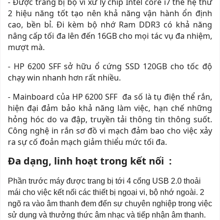
- Được trang bị bộ vi xử lý chip Intel core i7 thế hệ thứ
2 hiệu năng tốt tạo nên khả năng vận hành ổn định
cao, bền bỉ. Đi kèm bộ nhớ Ram DDR3 có khả năng
nâng cấp tối đa lên đến 16GB cho mọi tác vụ đa nhiệm,
mượt mà.
- HP 6200 SFF sở hữu ổ cứng SSD 120GB cho tốc độ
chạy win nhanh hơn rất nhiều.
- Mainboard của HP 6200 SFF đa số là tụ điện thể rắn,
hiện đại đảm bảo khả năng làm việc, hạn chế những
hỏng hóc do va đập, truyền tải thông tin thông suốt.
Công nghệ in rắn sơ đồ vi mạch đảm bao cho việc xảy
ra sự cố đoản mạch giảm thiểu mức tối đa.
Đa dạng, linh hoạt trong kết nối :
Phần trước máy được trang bị tới 4 cổng USB 2.0 thoải
mái cho việc kết nối các thiết bị ngoại vi, bộ nhớ ngoài. 2
ngõ ra vào âm thanh đem đến sự chuyên nghiệp trong việc
sử dụng và thưởng thức âm nhạc và tiếp nhận âm thanh.