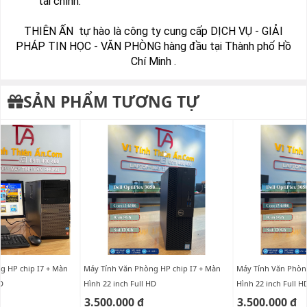
tài chính.
THIÊN ẤN tự hào là công ty cung cấp DỊCH VỤ - GIẢI
PHÁP TIN HỌC - VĂN PHÒNG hàng đầu tại Thành phố Hồ
Chí Minh .
SẢN PHẨM TƯƠNG TỰ
I7 + Màn
Máy Tính Văn Phòng HP chip I7 + Màn
Máy Tính Văn Phòng HP chip 
D
Hình 22 inch Full HD
Hình 22 inch Full H
3.500.000 ₫
3.500.000 ₫