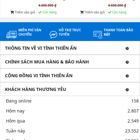
4.600.000 ₫
4.600.000 ₫
Thêm vào giỏ
Còn hàng
Thêm vào giỏ
Còn hàng
MIỄN PHÍ VẬN
HỖ TRỢ TRỰC
THANH TOÁN BẢO
CHUYỂN
TUYẾN
MẬT
THÔNG TIN VỀ VI TÍNH THIÊN ẤN
CHÍNH SÁCH MUA HÀNG & BẢO HÀNH
CỘNG ĐỒNG VI TÍNH THIÊN ẤN
KHÁCH HÀNG THƯƠNG YÊU
Đang online
158
Hôm nay
2.807
Hôm qua
2.549
Tuần này
23.552