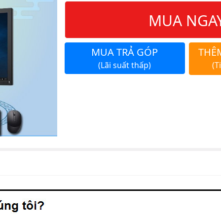
MUA NGA
MUA TRẢ GÓP
THÊ
(Lãi suất thấp)
(T