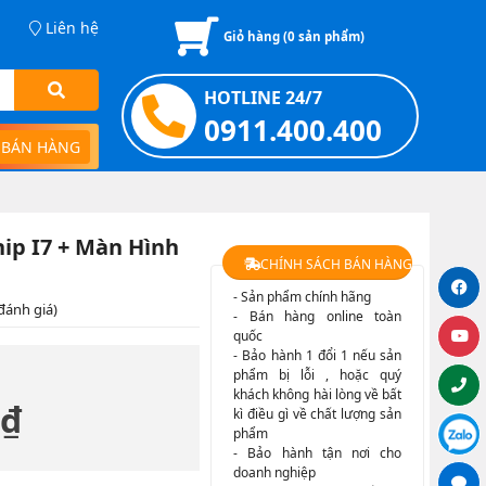
Liên hệ
Giỏ hàng (
0
sản phẩm)
HOTLINE 24/7
0911.400.400
 BÁN HÀNG
ip I7 + Màn Hình
CHÍNH SÁCH BÁN HÀNG
- Sản phẩm chính hãng
đánh giá)
- Bán hàng online toàn
quốc
- Bảo hành 1 đổi 1 nếu sản
phẩm bị lỗi , hoặc quý
khách không hài lòng về bất
 ₫
kì điều gì về chất lượng sản
phẩm
- Bảo hành tận nơi cho
doanh nghiệp