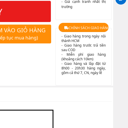
- Giá cạnh tranh nhất thị
trường
Y
CHÍNH SÁCH GIAO HÀNG
M VÀO GIỎ HÀNG
- Giao hàng trong ngày nội
iếp tục mua hàng)
thành HCM
- Giao hàng trước trả tiền
sau COD
- Miễn phí giao hàng
(khoảng cách 10km)
- Giao hàng và lắp đặt từ
8h00 - 20h30 hàng ngày,
gồm cả thứ 7, CN, ngày lễ