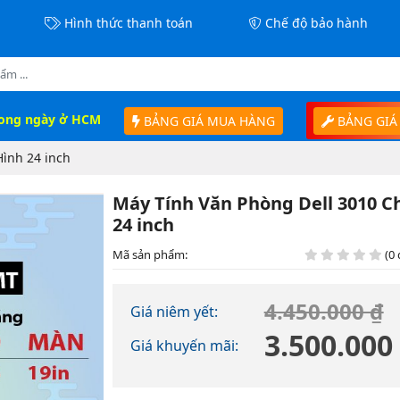
Hình thức thanh toán
Chế độ bảo hành
rong ngày ở HCM
BẢNG GIÁ MUA HÀNG
BẢNG GIÁ
Hình 24 inch
Máy Tính Văn Phòng Dell 3010 Ch
24 inch
Mã sản phẩm:
(0 
4.450.000 ₫
Giá niêm yết:
3.500.000
Giá khuyến mãi: