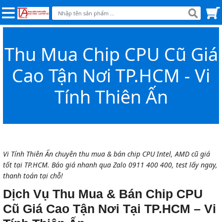
Thu Mua Chip CPU Cũ Giá
Cao Tận Nơi TP.HCM - Vi
Tính Thiên Ấn
Vi Tính Thiên Ấn chuyên thu mua & bán chip CPU Intel, AMD cũ giá
tốt tại TP.HCM. Báo giá nhanh qua Zalo 0911 400 400, test lấy ngay,
thanh toán tại chỗ!
Dịch Vụ Thu Mua & Bán Chip CPU
Cũ Giá Cao Tận Nơi Tại TP.HCM – Vi