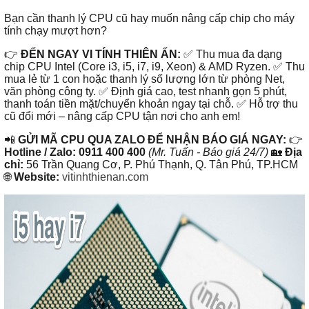
Bạn cần thanh lý CPU cũ hay muốn nâng cấp chip cho máy
tính chạy mượt hơn?
👉
ĐẾN NGAY VI TÍNH THIÊN ẤN:
✅ Thu mua đa dạng
chip CPU Intel (Core i3, i5, i7, i9, Xeon) & AMD Ryzen. ✅ Thu
mua lẻ từ 1 con hoặc thanh lý số lượng lớn từ phòng Net,
văn phòng công ty. ✅ Định giá cao, test nhanh gọn 5 phút,
thanh toán tiền mặt/chuyển khoản ngay tại chỗ. ✅ Hỗ trợ thu
cũ đổi mới – nâng cấp CPU tận nơi cho anh em!
📲
GỬI MÃ CPU QUA ZALO ĐỂ NHẬN BÁO GIÁ NGAY:
👉
Hotline / Zalo:
0911 400 400
(Mr. Tuấn - Báo giá 24/7)
🏡
Địa
chỉ:
56 Trần Quang Cơ, P. Phú Thạnh, Q. Tân Phú, TP.HCM
🌐
Website:
vitinhthienan.com