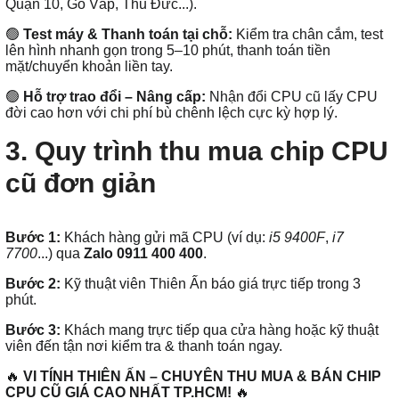
Quận 10, Gò Vấp, Thủ Đức...).
🟢
Test máy & Thanh toán tại chỗ:
Kiểm tra chân cắm, test
lên hình nhanh gọn trong 5–10 phút, thanh toán tiền
mặt/chuyển khoản liền tay.
🟢
Hỗ trợ trao đổi – Nâng cấp:
Nhận đổi CPU cũ lấy CPU
đời cao hơn với chi phí bù chênh lệch cực kỳ hợp lý.
3. Quy trình thu mua chip CPU
cũ đơn giản
Bước 1:
Khách hàng gửi mã CPU (ví dụ:
i5 9400F
,
i7
7700
...) qua
Zalo 0911 400 400
.
Bước 2:
Kỹ thuật viên Thiên Ấn báo giá trực tiếp trong 3
phút.
Bước 3:
Khách mang trực tiếp qua cửa hàng hoặc kỹ thuật
viên đến tận nơi kiểm tra & thanh toán ngay.
🔥
VI TÍNH THIÊN ẤN – CHUYÊN THU MUA & BÁN CHIP
CPU CŨ GIÁ CAO NHẤT TP.HCM!
🔥