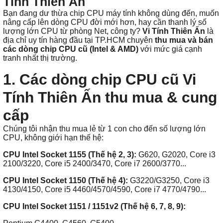
Tính Thiên Ấn
Bạn đang dư thừa chip CPU máy tính không dùng đến, muốn
nâng cấp lên dòng CPU đời mới hơn, hay cần thanh lý số
lượng lớn CPU từ phòng Net, công ty?
Vi Tính Thiên Ấn
là
địa chỉ uy tín hàng đầu tại TP.HCM chuyên
thu mua và bán
các dòng chip CPU cũ (Intel & AMD)
với mức giá cạnh
tranh nhất thị trường.
1. Các dòng chip CPU cũ Vi
Tính Thiên Ấn thu mua & cung
cấp
Chúng tôi nhận thu mua lẻ từ 1 con cho đến số lượng lớn
CPU, không giới hạn thế hệ:
CPU Intel Socket 1155 (Thế hệ 2, 3):
G620, G2020, Core i3
2100/3220, Core i5 2400/3470, Core i7 2600/3770...
CPU Intel Socket 1150 (Thế hệ 4):
G3220/G3250, Core i3
4130/4150, Core i5 4460/4570/4590, Core i7 4770/4790...
CPU Intel Socket 1151 / 1151v2 (Thế hệ 6, 7, 8, 9):