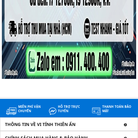
MIỄN PHÍ VẬN
HỖ TRỢ TRỰC
THANH TOÁN BẢO
CHUYỂN
TUYẾN
MẬT
THÔNG TIN VỀ VI TÍNH THIÊN ẤN
CHÍNH SÁCH MUA HÀNG & BẢO HÀNH