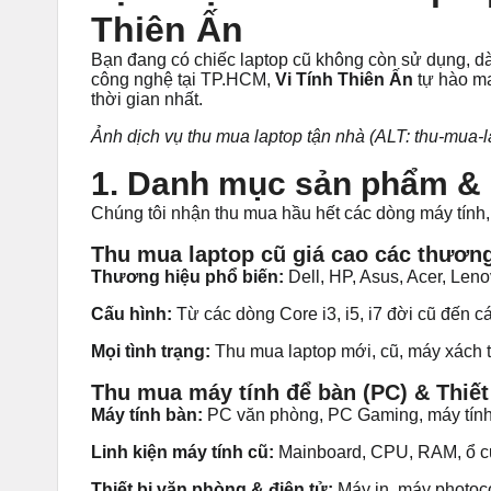
Thiên Ấn
Bạn đang có chiếc laptop cũ không còn sử dụng, 
công nghệ tại TP.HCM,
Vi Tính Thiên Ấn
tự hào m
thời gian nhất.
Ảnh dịch vụ thu mua laptop tận nhà (ALT: thu-mua-l
1. Danh mục sản phẩm & d
Chúng tôi nhận thu mua hầu hết các dòng máy tính, 
Thu mua laptop cũ giá cao các thươn
Thương hiệu phổ biến:
Dell, HP, Asus, Acer, Leno
Cấu hình:
Từ các dòng Core i3, i5, i7 đời cũ đến 
Mọi tình trạng:
Thu mua laptop mới, cũ, máy xách 
Thu mua máy tính để bàn (PC) & Thiết
Máy tính bàn:
PC văn phòng, PC Gaming, máy tính l
Linh kiện máy tính cũ:
Mainboard, CPU, RAM, ổ c
Thiết bị văn phòng & điện tử:
Máy in, máy photocop