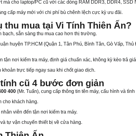
t mà cho laptop/PC cũ với các dòng RAM DDR3, DDR4, SSD N
ng cấp máy mới với chi phí bù chênh lệch cực kỳ ưu đãi.
ụ thu mua tại Vi Tính Thiên Ấn?
 bạch, sẵn sàng thu mua cao hơn thị trường.
uận huyện TP.HCM (Quận 1, Tân Phú, Bình Tân, Gò Vấp, Thủ Đứ
n tận nơi kiểm tra máy, định giá chuẩn xác, không kỳ kèo trả giá
khoản trực tiếp ngay sau khi chốt giao dịch.
 tính cũ 4 bước đơn giản
400 400
(Mr. Tuấn), cung cấp thông tin tên máy, cấu hình và tình 
nh cho khách hàng.
nhân viên đến tận nơi kiểm tra máy.
và tự vận chuyển thiết bị về cửa hàng.
nh Thiên Ấn