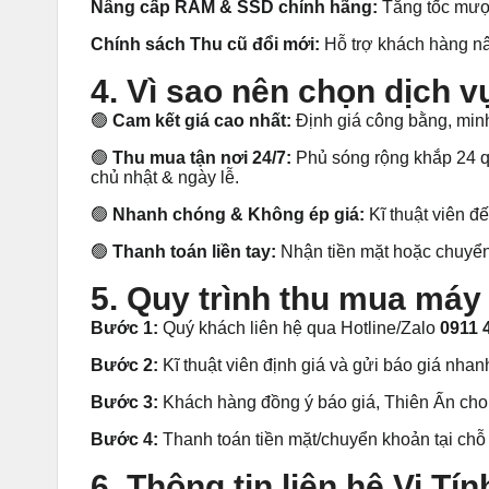
Nâng cấp RAM & SSD chính hãng:
Tăng tốc mượ
Chính sách Thu cũ đổi mới:
Hỗ trợ khách hàng nâ
4. Vì sao nên chọn dịch v
🟢
Cam kết giá cao nhất:
Định giá công bằng, minh
🟢
Thu mua tận nơi 24/7:
Phủ sóng rộng khắp 24 q
chủ nhật & ngày lễ.
🟢
Nhanh chóng & Không ép giá:
Kĩ thuật viên đế
🟢
Thanh toán liền tay:
Nhận tiền mặt hoặc chuyển 
5. Quy trình thu mua máy
Bước 1:
Quý khách liên hệ qua Hotline/Zalo
0911 
Bước 2:
Kĩ thuật viên định giá và gửi báo giá nha
Bước 3:
Khách hàng đồng ý báo giá, Thiên Ấn cho 
Bước 4:
Thanh toán tiền mặt/chuyển khoản tại chỗ 
6. Thông tin liên hệ Vi Tí