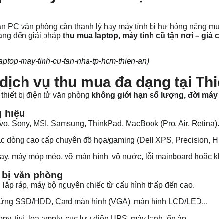
dàn PC văn phòng cần thanh lý hay máy tính bị hư hỏng nặng 
ang đến giải pháp
thu mua laptop, máy tính cũ tận nơi – giá c
aptop-may-tinh-cu-tan-nha-tp-hcm-thien-an)
ịch vụ thu mua đa dạng tại Th
thiết bị điện tử văn phòng
không giới hạn số lượng, đời máy
g hiệu
vo, Sony, MSI, Samsung, ThinkPad, MacBook (Pro, Air, Retina).
các dòng cao cấp chuyên đồ họa/gaming (Dell XPS, Precision, H
tay, máy móp méo, vỡ màn hình, vô nước, lỗi mainboard hoặc 
 bị văn phòng
ắp ráp, máy bộ nguyên chiếc từ cấu hình thấp đến cao.
ứng SSD/HDD, Card màn hình (VGA), màn hình LCD/LED...
y, tivi, loa amply, cục lưu điện UPS, máy lạnh, ổn áp...