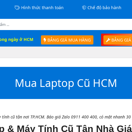
Hình thức thanh toán
Chế độ bảo hành
rong ngày ở HCM
BẢNG GIÁ MUA HÀNG
BẢNG GIÁ
Mua Laptop Cũ HCM
y tính cũ tận nơi TP.HCM. Báo giá Zalo 0911 400 400, có mặt nhanh 30 
 & Máy Tính Cũ Tận Nhà Giá 