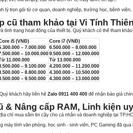
h lý trọn gói từ cơ quan, doanh nghiệp, trường học, bệnh viện, 
p cũ tham khảo tại Vi Tính Thiê
à tình trạng hoạt động của thiết bị. Quý khách có thể tham khả
Core i5 (VNĐ)
Core i7 (VNĐ)
5.300.000 – 7.000.000
6.500.000 – 8.000.000
7.500.000 – 10.000.000
9.500.000 – 12.000.000
Từ 11.000.000
Từ 13.000.000
3.500.000 – 9.100.000
4.200.000 – 11.200.000
3.500.000 – 8.800.000
4.300.000 – 10.500.000
3.500.000 – 9.500.000
4.300.000 – 13.000.000
 Quý khách hãy liên hệ
Zalo 0911 400 400
để nhận báo giá chính
ũ & Nâng cấp RAM, Linh kiện uy
 địa chỉ mua sắm tin cậy cho cá nhân và doanh nghiệp tại TP.H
máy tính văn phòng, học sinh - sinh viên, PC Gaming đã qua k