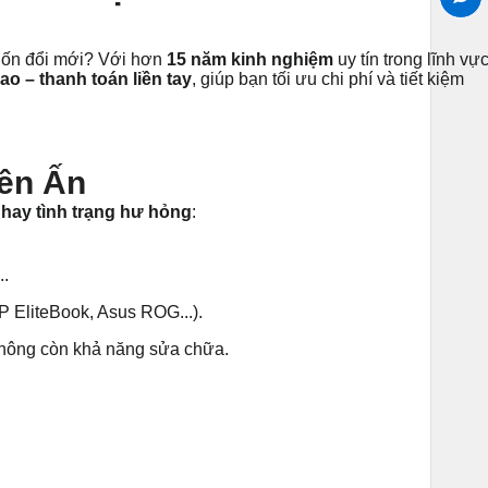
muốn đổi mới? Với hơn
15 năm kinh nghiệm
uy tín trong lĩnh vự
ao – thanh toán liền tay
, giúp bạn tối ưu chi phí và tiết kiệm
iên Ấn
 hay tình trạng hư hỏng
:
..
P EliteBook, Asus ROG...).
không còn khả năng sửa chữa.