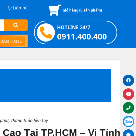
Liên hệ
Giỏ hàng (
0
sản phẩm)
HOTLINE 24/7
0911.400.400
 BÁN HÀNG
phút, thanh toán liền tay
Cao Tại TP.HCM – Vi Tính