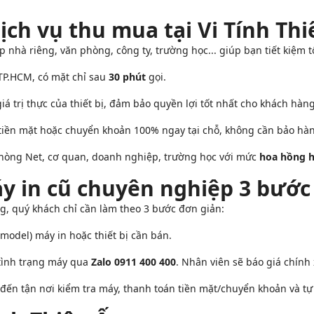
ịch vụ thu mua tại Vi Tính Th
ếp nhà riêng, văn phòng, công ty, trường học... giúp bạn tiết kiệm 
P.HCM, có mặt chỉ sau
30 phút
gọi.
á trị thực của thiết bị, đảm bảo quyền lợi tốt nhất cho khách hàng
tiền mặt hoặc chuyển khoản 100% ngay tại chỗ, không cần bảo hà
hòng Net, cơ quan, doanh nghiệp, trường học với mức
hoa hồng 
y in cũ chuyên nghiệp 3 bước
ng, quý khách chỉ cần làm theo 3 bước đơn giản:
odel) máy in hoặc thiết bị cần bán.
 tình trạng máy qua
Zalo 0911 400 400
. Nhân viên sẽ báo giá chính 
ến tận nơi kiểm tra máy, thanh toán tiền mặt/chuyển khoản và tự v