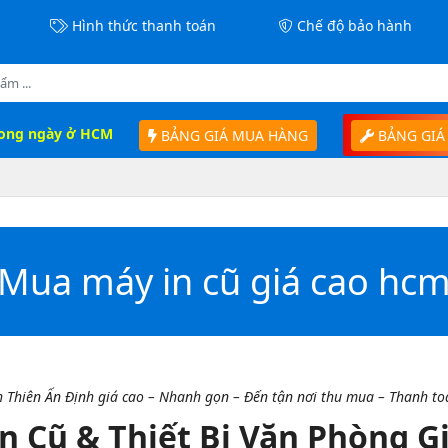
Hình thức thanh toán
Chế độ bảo hành
rong ngày ở HCM
BẢNG GIÁ MUA HÀNG
BẢNG GIÁ
Mua máy in cũ giá cao hc
 Thiên Ấn Định giá cao – Nhanh gọn – Đến tận nơi thu mua – Thanh toá
 Cũ & Thiết Bị Văn Phòng Gi