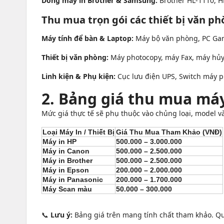
Dòng máy in Brother & Samsung:
Brother HL-1110, H
Thu mua trọn gói các thiết bị văn p
Máy tính để bàn & Laptop:
Máy bộ văn phòng, PC Gami
Thiết bị văn phòng:
Máy photocopy, máy Fax, máy hủy
Linh kiện & Phụ kiện:
Cục lưu điện UPS, Switch máy phá
2. Bảng giá thu mua máy
Mức giá thực tế sẽ phụ thuộc vào chủng loại, model v
Loại Máy In / Thiết Bị
Giá Thu Mua Tham Khảo (VNĐ)
Máy in HP
500.000 – 3.000.000
Máy in Canon
500.000 – 2.500.000
Máy in Brother
500.000 – 2.500.000
Máy in Epson
200.000 – 2.000.000
Máy in Panasonic
200.000 – 1.700.000
Máy Scan màu
50.000 – 300.000
📞
Lưu ý:
Bảng giá trên mang tính chất tham khảo. Quý