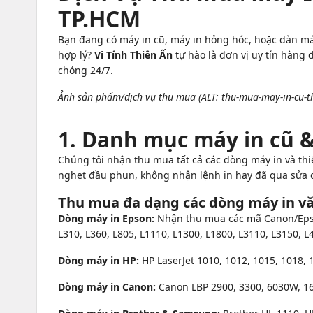
TP.HCM
Bạn đang có máy in cũ, máy in hỏng hóc, hoặc dàn m
hợp lý?
Vi Tính Thiên Ấn
tự hào là đơn vị uy tín hàng
chóng 24/7.
Ảnh sản phẩm/dịch vụ thu mua (ALT: thu-mua-may-in-cu-th
1. Danh mục máy in cũ &
Chúng tôi nhận thu mua tất cả các dòng máy in và th
nghẹt đầu phun, không nhận lệnh in hay đã qua sửa c
Thu mua đa dạng các dòng máy in v
Dòng máy in Epson:
Nhận thu mua các mã Canon/Epson
L310, L360, L805, L1110, L1300, L1800, L3110, L3150, L4
Dòng máy in HP:
HP LaserJet 1010, 1012, 1015, 1018,
Dòng máy in Canon:
Canon LBP 2900, 3300, 6030W, 16