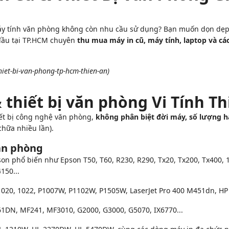
áy tính văn phòng không còn nhu cầu sử dụng? Bạn muốn dọn dẹp 
 đầu tại TP.HCM chuyên
thu mua máy in cũ, máy tính, laptop và các
iet-bi-van-phong-tp-hcm-thien-an)
 thiết bị văn phòng Vi Tính T
iết bị công nghệ văn phòng,
không phân biệt đời máy, số lượng h
hữa nhiều lần).
ăn phòng
 phổ biến như Epson T50, T60, R230, R290, Tx20, Tx200, Tx400, 1
150...
 1020, 1022, P1007W, P1102W, P1505W, LaserJet Pro 400 M451dn, H
1DN, MF241, MF3010, G2000, G3000, G5070, IX6770...