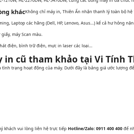
L-1210W, HL-2270DW, HL-5470DW, cùng các dòng máy in đa chức nă
hòng khác
Không chỉ máy in, Thiên Ấn nhận thanh lý toàn bộ hệ 
ng, Laptop các hãng (Dell, HP, Lenovo, Asus...) kể cả hư hỏng nặn
 giấy, máy Scan màu.
t điện, bình trữ điện, mực in laser các loại...
 in cũ tham khảo tại Vi Tính 
à tình trạng hoạt động của máy. Dưới đây là bảng giá ước lượng đ
 khách vui lòng liên hệ trực tiếp
Hotline/Zalo: 0911 400 400
để nh