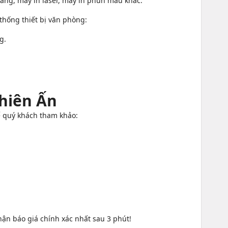
ng, máy in laser, máy in phun màu khác.
thống thiết bị văn phòng:
g.
Thiên Ấn
ể quý khách tham khảo:
ận báo giá chính xác nhất sau 3 phút!