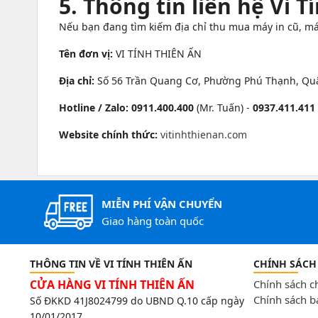
5. Thông tin liên hệ Vi 
Nếu bạn đang tìm kiếm địa chỉ thu mua máy in cũ, máy 
Tên đơn vị:
VI TÍNH THIÊN ẤN
Địa chỉ:
Số 56 Trần Quang Cơ, Phường Phú Thạnh, Quậ
Hotline / Zalo:
0911.400.400
(Mr. Tuấn) -
0937.411.411
Website chính thức:
vitinhthienan.com
MIỄN PHÍ VẬN CHUYỂN
Giao hàng toàn quốc
THÔNG TIN VỀ VI TÍNH THIÊN ẤN
CHÍNH SÁCH
CỬA HÀNG VI TÍNH THIÊN ẤN
Chính sách 
Chính sách b
Số ĐKKD 41J8024799 do UBND Q.10 cấp ngày
10/01/2017