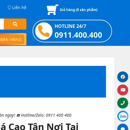
Liên hệ
Giỏ hàng (
0
sản phẩm)
HOTLINE 24/7
0911.400.400
 BÁN HÀNG
m
n ngay! ☎️ Hotline/Zalo: 0911 400 400
á Cao Tận Nơi Tại