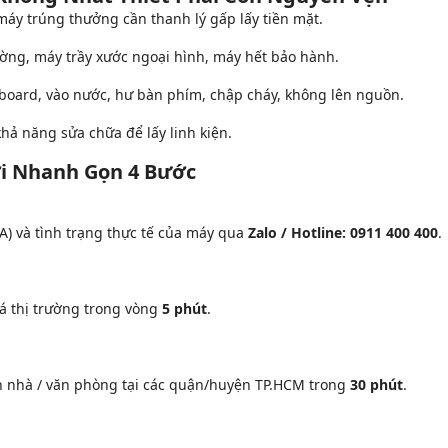
áy trúng thưởng cần thanh lý gấp lấy tiền mặt.
ng, máy trầy xước ngoại hình, máy hết bảo hành.
oard, vào nước, hư bàn phím, chập cháy, không lên nguồn.
ả năng sửa chữa để lấy linh kiện.
ơi Nhanh Gọn 4 Bước
A) và tình trạng thực tế của máy qua
Zalo / Hotline: 0911 400 400
.
giá thị trường trong vòng
5 phút
.
ận nhà / văn phòng tại các quận/huyện TP.HCM trong
30 phút
.