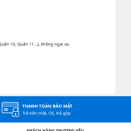
uận 10, Quận 11...), không ngại xa.
THANH TOÁN BẢO MẬT
Trả tiền mặt, CK, trả góp
KHÁCH HÀNG THƯƠNG YÊU