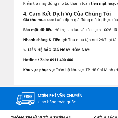
Kiểm tra máy đúng mô tả, thanh toán
tiền mặt hoặc
4. Cam Kết Dịch Vụ Của Chúng Tôi
Giá thu mua cao:
Luôn định giá đúng giá trị thực của
Bảo mật dữ liệu:
Hỗ trợ sao lưu và xóa sạch 100% dữ 
Nhanh chóng & Tiện lợi:
Thu mua tận nơi 24/7 tại tất
📞
LIÊN HỆ BÁO GIÁ NGAY HÔM NAY:
Hotline / Zalo:
0911 400 400
Khu vực phục vụ:
Toàn bộ khu vực TP. Hồ Chí Minh (H
MIỄN PHÍ VẬN CHUYỂN
Giao hàng toàn quốc
THÔNG TIN VỀ VI TÍNH THIÊN ẤN
CHÍNH SÁCH