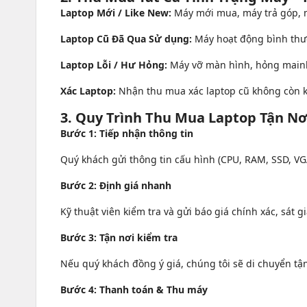
Laptop Mới / Like New:
Máy mới mua, máy trả góp, m
Laptop Cũ Đã Qua Sử dụng:
Máy hoạt động bình thườ
Laptop Lỗi / Hư Hỏng:
Máy vỡ màn hình, hỏng mainb
Xác Laptop:
Nhận thu mua xác laptop cũ không còn kh
3. Quy Trình Thu Mua Laptop Tận N
Bước 1: Tiếp nhận thông tin
Quý khách gửi thông tin cấu hình (CPU, RAM, SSD, VG
Bước 2: Định giá nhanh
Kỹ thuật viên kiểm tra và gửi báo giá chính xác, sát 
Bước 3: Tận nơi kiểm tra
Nếu quý khách đồng ý giá, chúng tôi sẽ di chuyển t
Bước 4: Thanh toán & Thu máy