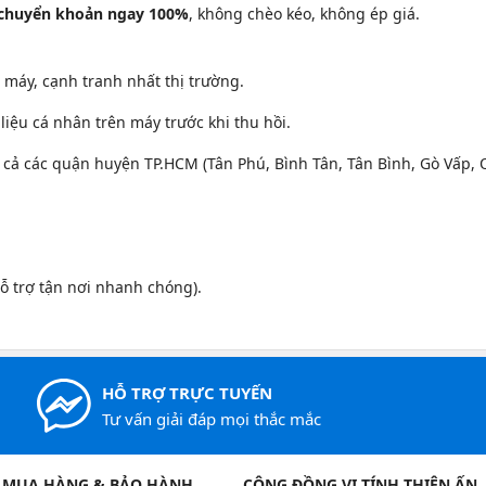
 chuyển khoản ngay 100%
, không chèo kéo, không ép giá.
 máy, cạnh tranh nhất thị trường.
liệu cá nhân trên máy trước khi thu hồi.
 cả các quận huyện TP.HCM (Tân Phú, Bình Tân, Tân Bình, Gò Vấp, Q
ỗ trợ tận nơi nhanh chóng).
HỖ TRỢ TRỰC TUYẾN
Tư vấn giải đáp mọi thắc mắc
 MUA HÀNG & BẢO HÀNH
CỘNG ĐỒNG VI TÍNH THIÊN ẤN