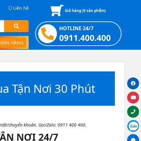
Liên hệ
Giỏ hàng (
0
sản phẩm)
HOTLINE 24/7
0911.400.400
 BÁN HÀNG
a Tận Nơi 30 Phút
 mặt/chuyển khoản. Gọi/Zalo: 0911 400 400.
ẬN NƠI 24/7