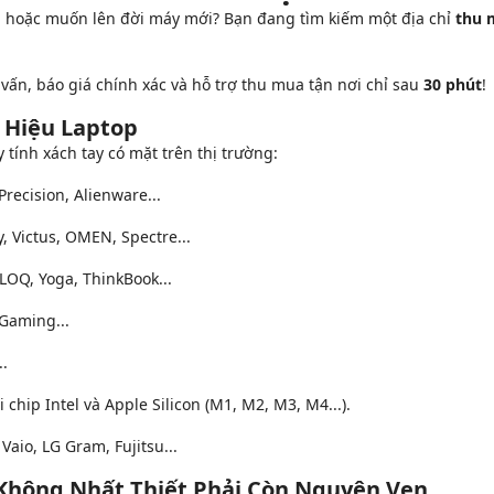
g
hoặc muốn lên đời máy mới? Bạn đang tìm kiếm một địa chỉ
thu 
vấn, báo giá chính xác và hỗ trợ thu mua tận nơi chỉ sau
30 phút
!
 Hiệu Laptop
tính xách tay có mặt trên thị trường:
Precision, Alienware...
y, Victus, OMEN, Spectre...
LOQ, Yoga, ThinkBook...
Gaming...
..
chip Intel và Apple Silicon (M1, M2, M3, M4...).
aio, LG Gram, Fujitsu...
 Không Nhất Thiết Phải Còn Nguyên Vẹn