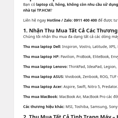
Bạn có
laptop cũ, hỏng, không còn nhu cầu sử dụn
nhà tại TP.HCM
?
Liên hệ ngay
Hotline / Zalo: 0911 400 400
để được tư 
1. Nhận Thu Mua Tất Cả Các Thương
Chúng tôi nhận thu mua đa dạng tất cả các dòng máy 
Thu mua laptop Dell:
Inspiron, Vostro, Latitude, XPS, 
Thu mua laptop HP:
Pavilion, ProBook, EliteBook, Env
Thu mua laptop Lenovo:
ThinkPad, IdeaPad, Legion, 
Thu mua laptop ASUS:
Vivobook, Zenbook, ROG, TUF 
Thu mua laptop Acer:
Aspire, Swift, Nitro 5, Predator.
Thu mua MacBook:
MacBook Air, MacBook Pro các đời 
Các thương hiệu khác:
MSI, Toshiba, Samsung, Sony V
2. Thu Mua Tất Cả Tình Trạng Máy –