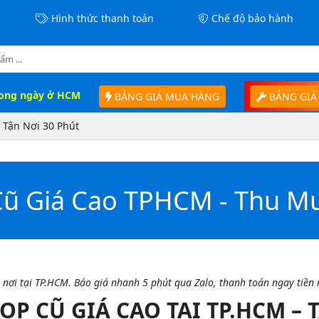
Hình thức thanh toán
Chế độ bảo hành
rong ngày ở HCM
BẢNG GIÁ MUA HÀNG
BẢNG GIÁ
Tận Nơi 30 Phút
ũ Giá Cao TPHCM - Thu Mu
nơi tại TP.HCM. Báo giá nhanh 5 phút qua Zalo, thanh toán ngay tiền
P CŨ GIÁ CAO TẠI TP.HCM – T