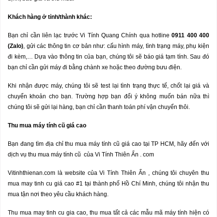
Khách hàng
ở
t
ỉ
nh/th
à
nh kh
á
c:
Bạn chỉ cần liên lạc trước Vi Tính Quang Chính qua hotline
0911 400 400
(Zalo)
, gửi các thông tin cơ bản như: cấu hình máy, tình trạng máy, phụ kiện
đi kèm,… Dựa vào thông tin của bạn, chúng tôi sẽ báo giá tạm tính. Sau đó
bạn chỉ cần gửi máy đi bằng chành xe hoặc theo đường bưu điện.
Khi nhận được máy, chúng tôi sẽ test lại tình trạng thực tế, chốt lại giá và
chuyển khoản cho bạn. Trường hợp bạn đổi ý không muốn bán nữa thì
chúng tôi sẽ gửi lại hàng, bạn chỉ cần thanh toán phí vận chuyển thôi.
Thu mua máy tính c
ũ
gi
á
cao
Bạn đang tìm địa chỉ thu mua máy tính cũ giá cao tại TP HCM, hãy đến với
dịch vụ thu mua máy tính cũ của Vi Tính Thiên Ấn . com
Vitinhthienan.com là website của Vi Tính Thiên Ấn , chúng tôi chuyên thu
mua may tinh cu giá cao #1 tại thành phố Hồ Chí Minh, chúng tôi nhận thu
mua tận nơi theo yêu cầu khách hàng.
Thu mua may tinh cu gia cao, thu mua tất cả các mẫu mã máy tính hiện có