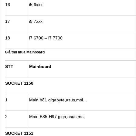
16
i5 6xxx
17
i5 7xxx
18
i7 6700 – i7 7700
Giá thu mua Mainboard
STT
Mainboard
SOCKET 1150
1
Main h81 gigabyte,asus,msi…
2
Main B85-H97 giga,asus,msi
SOCKET 1151