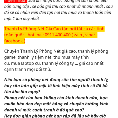
* Bên mua :
sau khi nhận được thông tin sản phẩm bên
bán cung cấp , sẽ báo giá thu cao nhất và nhanh nhất , sau
đó sẽ có nhân viên đến tận nơi thu mua và thanh toán tiền
mặt 1 lần duy nhất
Thanh Lý Phòng Nét Giá Cao tận nơi tất cả các tỉnh
toàn quốc . hotline : 0911 400 400 ( zalo , viber ,
facebook )
Chuyên Thanh Lý Phòng Nét giá cao, thanh lý phòng
game, thanh lý tiệm nét, thu mua máy tính
cũ, mua laptop cũ, thanh lý công ty ... giá cao nhất
cạnh tranh mọi đối thủ.
Nếu bạn có phòng nét đang cần tìm người thanh lý,
hay cần bán gấp một lô linh kiện máy tính cũ đã bỏ
tồn kho lâu ngày?
Phòng nét của bạn không còn kinh doanh nữa, bạn
muốn bán dọn dẹp mặt bằng và chuyển hướng kinh
doanh vì mức cạnh tranh ở đó quá cao?
Hay đơn giản phòng nét bạn ráp đã lâu và bây giờ