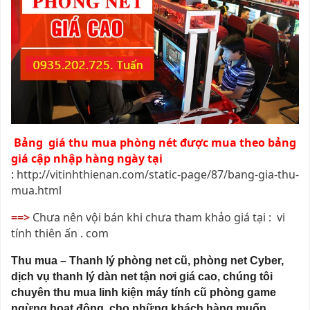
Bảng giá thu mua phòng nét được mua theo bảng
giá cập nhập hàng ngày tại
:
http://vitinhthienan.com/static-page/87/bang-gia-thu-
mua.html
==>
Chưa nên vội bán khi chưa tham khảo giá tại : vi
tính thiên ấn . com
Thu mua – Thanh lý phòng net cũ, phòng net Cyber,
dịch vụ thanh lý dàn net tận nơi giá cao, chúng tôi
chuyên thu mua linh kiện máy tính cũ phòng game
ngừng hoạt động, cho những khách hàng muốn