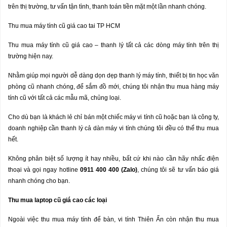
trên thị trường, tư vấn tận tình, thanh toán tiền mặt một lần nhanh chóng.
Thu mua máy tính cũ giá cao tai TP HCM
Thu mua máy tính cũ giá cao – thanh lý tất cả các dòng máy tính trên thị
trường hiện nay.
Nhằm giúp mọi người dễ dàng dọn dẹp thanh lý máy tính, thiết bị tin học văn
phòng cũ nhanh chóng, để sắm đồ mới, chúng tôi nhận thu mua hàng máy
tính cũ với tất cả các mẫu mã, chủng loại.
Cho dù bạn là khách lẻ chỉ bán một chiếc máy vi tính cũ hoặc bạn là công ty,
doanh nghiệp cần thanh lý cả dàn máy vi tính chúng tôi đều có thể thu mua
hết.
Không phân biệt số lượng ít hay nhiều, bất cứ khi nào cần hãy nhấc điện
thoại và gọi ngay hotline
0911 400 400 (Zalo)
, chúng tôi sẽ tư vấn báo giá
nhanh chóng cho bạn.
Thu mua laptop c
ũ
gi
á
cao c
á
c lo
ạ
i
Ngoài việc thu mua máy tính để bàn, vi tính Thiên Ấn còn nhận thu mua