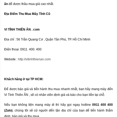
ấn
để được thâu mua giá cao nhất.
Đị
a
Đ
i
ể
m Thu Mua M
á
y T
í
nh C
ũ
VI TÍNH THIÊN ẤN . com
Địa chỉ : 56 Trần Quang Cơ , Quận Tân Phú, TP. Hồ Chí Minh
Điện thoại :0911. 400. 400
Website :
http://vitinhthienan.com
Khách hàng
ở
t
ạ
i TP HCM:
Để được báo giá và tiến hành thu mua nhanh nhất, bạn hãy mang máy đến
Vi Tính Thiên ẤN , sẽ có nhân viên định giá và báo cho bạn liền tại chỗ.
Nếu bạn không tiện mang máy đi thì hãy gọi ngay hotline
0911 400 400
(Zalo)
, chúng tôi sẽ cử người đến tận địa chỉ của bạn để tiến hành thẩm
định, báo giá và thu mua.