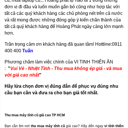
cũ, mua laptop cũ... Hoàng phát tự hào là 1 trong những
đơn vị đi đầu và luốn muốn gắn bó cũng như hợp tác với
tất cả các quý khách hàng các chủ phòng nét trên cả nước
và rất mong được những đóng góp ý kiến chân thành của
tất cả quý khách hàng để Hoàng Phát ngày càng lớn mạnh
hơn.
Trân trọng cảm ơn khách hàng đã quan tâm! Hottline:0911
400 400
Tuấn
Phương châm làm việc chính của VI TINH THIÊN ẤN
:
"
Vui Vẻ - Nhiệt Tình - Thu mua không ép giá - và mua
với giá cao nhất
"
Hãy lửa chọn đơn vị đúng đắn để phục vụ đúng nhu
cầu bạn cần và đưa ra cho bạn giá tốt nhất.
Thu mua máy tính c
ũ
gi
á
cao TP HCM
Bạn cần tìm nơi
thu mua máy tính c
ũ
giá cao? Hãy đến ngay
vi tính thiên