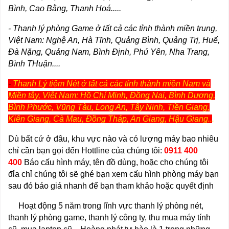
Bình, Cao Bằng, Thanh Hoá.....
- Thanh lý phòng Game ở tất cả các tỉnh thành miền trung,
Việt Nam: Nghệ An, Hà Tĩnh, Quảng Bình, Quảng Trị, Huế,
Đà Nặng, Quảng Nam, Bình Định, Phú Yên, Nha Trang,
Bình THuận....
-
Thanh Lý tiệm Nét ở tất cả các tỉnh thành miền Nam và
Miền tây, Việt Nam: Hồ Chí Minh, Đồng Nai, Bình Dương,
Bình Phước, Vũng Tàu, Long An, Tây Ninh, Tiền Giang,
Kiên Giang, Cà Mau, Đồng Tháp, An Giang, Hậu Giang..
.
Dù bất cứ ở đâu, khu vực nào và có lượng máy bao nhiêu
chỉ cần bạn gọi đến Hottline của chúng tôi:
0911 400
400
Báo cấu hình máy, tên đồ dùng, hoặc cho chúng tôi
đỉa chỉ chúng tôi sẽ ghé bạn xem cấu hình phòng máy bạn
sau đó báo giá nhanh để bạn tham khảo hoặc quyết định
Hoạt động 5 năm trong lĩnh vực thanh lý phòng nét,
thanh lý phòng game, thanh lý công ty, thu mua máy tính