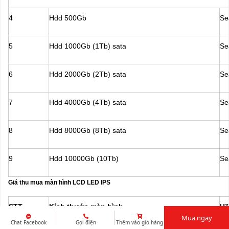
4
Hdd 500Gb
Se
5
Hdd 1000Gb (1Tb) sata
Se
6
Hdd 2000Gb (2Tb) sata
Se
7
Hdd 4000Gb (4Tb) sata
Se
8
Hdd 8000Gb (8Tb) sata
Se
9
Hdd 10000Gb (10Tb)
Se
Giá thu mua màn hình LCD LED IPS
STT
Kích thước màn hình
Hã
Mua ngay
Chat Facebook
Gọi điện
Thêm vào giỏ hàng