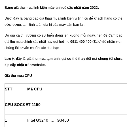
B
ả
ng gi
á
thu mua linh ki
ệ
n m
á
y t
í
nh c
ũ
c
ậ
p nh
ậ
t n
ă
m 2022:
Dưới đây là bảng báo giá thâu mua linh kiện vi tính cũ để khách hàng có thể
ước lượng, tạm tính toán giá trị của máy cần bán lại.
Do giá cả thị trường có sự biến động lên xuống mỗi ngày, nên để đảm báo
giá thu mua chính xác nhất hãy gọi hotline
0911 400 400 (Zalo)
để nhân viên
chúng tôi tư vấn chuẩn xác cho bạn.
L
ư
u
ý
:
đ
â
y l
à
gi
á
thu mua t
ạ
m t
í
nh, gi
á
c
ó
th
ể
thay
đổ
i m
à
ch
ú
ng t
ô
i ch
ư
a
k
ị
p c
ậ
p nh
ậ
t tr
ê
n website.
Giá thu mua CPU
STT
Mã CPU
CPU SOCKET 1150
1
Intel G3240 …. G3450