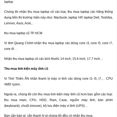
laptop.
Chúng tôi nhận thu mua laptop cũ các loại, thu mua laptop các hãng thông
dụng trên thị trường hiện này như: Macbook, laptop HP, laptop Dell, Toshiba,
Lenovo, Asus, Acer,..
thu mua laptop cũ TP HCM
Vi tính Quang Chính nhận thu mua laptop các dòng core i3, core i5, core i7,
core i9…
Nhận thu mua laptop cũ các kích thước 14 inch, 15.6 inch, 17.7 inch…
Thu mua linh ki
ệ
n m
á
y t
í
nh c
ũ
Vi Tính Thiên ẤN nhận thanh lý máy vi tính các dòng core i3, i5, i7,… CPU
AMD ryzen..
Ngoài ra, chúng tôi còn thu mua linh kiện máy tính cũ hcm bao gồm các loại:
thu mua main, CPU, HDD, Ram, Case, nguồn máy tính, bàn phím
(keyboard), chuột (mouse), bộ lưu điện máy vi tính (UPS)…
Bạn cần bán gì, cần thanh lý gì chúng tôi đều có nhận thu mua.