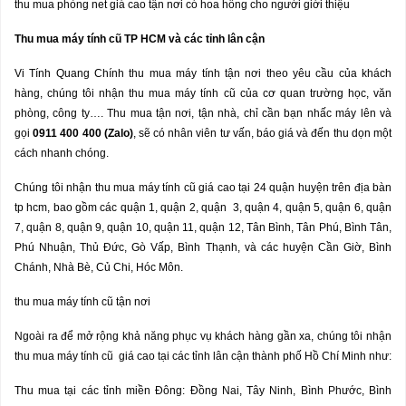
thu mua phòng net giá cao tận nơi có hoa hồng cho người giới thiệu
Thu mua máy tính c
ũ
TP HCM v
à
c
á
c t
ỉ
nh l
â
n c
ậ
n
Vi Tính Quang Chính thu mua máy tính tận nơi theo yêu cầu của khách
hàng, chúng tôi nhận thu mua máy tính cũ của cơ quan trường học, văn
phòng, công ty…. Thu mua tận nơi, tận nhà, chỉ cần bạn nhấc máy lên và
gọi
0911 400 400 (Zalo)
, sẽ có nhân viên tư vấn, báo giá và đến thu dọn một
cách nhanh chóng.
Chúng tôi nhận thu mua máy tính cũ giá cao tại 24 quận huyện trên địa bàn
tp hcm, bao gồm các quận 1, quận 2, quận 3, quận 4, quận 5, quận 6, quận
7, quận 8, quận 9, quận 10, quận 11, quận 12, Tân Bình, Tân Phú, Bình Tân,
Phú Nhuận, Thủ Đức, Gò Vấp, Bình Thạnh, và các huyện Cần Giờ, Bình
Chánh, Nhà Bè, Củ Chi, Hóc Môn.
thu mua máy tính cũ tận nơi
Ngoài ra để mở rộng khả năng phục vụ khách hàng gần xa, chúng tôi nhận
thu mua máy tính cũ giá cao tại các tỉnh lân cận thành phố Hồ Chí Minh như:
Thu mua tại các tỉnh miền Đông: Đồng Nai, Tây Ninh, Bình Phước, Bình