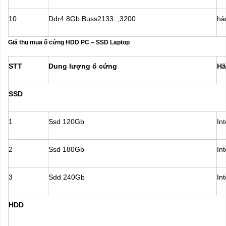
10
Ddr4 8Gb Buss2133..,3200
hà
Giá thu mua
ổ
c
ứ
ng HDD PC
–
SSD Laptop
STT
Dung lượng ổ cứng
Hã
SSD
1
Ssd 120Gb
In
2
Ssd 180Gb
In
3
Sdd 240Gb
In
HDD