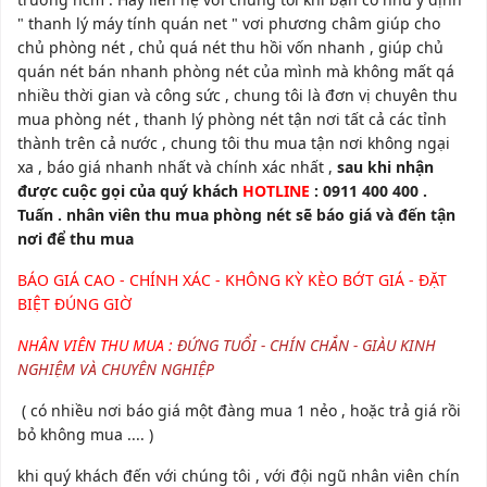
" thanh lý máy tính quán net " vơi phương châm giúp cho
chủ phòng nét , chủ quá nét thu hồi vốn nhanh , giúp chủ
quán nét bán nhanh phòng nét của mình mà không mất qá
nhiều thời gian và công sức , chung tôi là đơn vị chuyên thu
mua phòng nét , thanh lý phòng nét tận nơi tất cả các tỉnh
thành trên cả nước , chung tôi thu mua tận nơi không ngại
xa , báo giá nhanh nhất và chính xác nhất ,
sau khi nhận
được cuộc gọi của quý khách
HOTLINE
: 0911 400 400 .
Tuấn . nhân viên thu mua phòng nét sẽ báo giá và đến tận
nơi để thu mua
BÁO GIÁ CAO - CHÍNH XÁC - KHÔNG KỲ KÈO BỚT GIÁ - ĐẶT
BIỆT ĐÚNG GIỜ
NHÂN VIÊN THU MUA :
ĐỨNG TUỔI - CHÍN CHẮN - GIÀU KINH
NGHIỆM VÀ CHUYÊN NGHIỆP
( có nhiều nơi báo giá một đàng mua 1 nẻo , hoặc trả giá rồi
bỏ không mua .... )
khi quý khách đến với chúng tôi , với đội ngũ nhân viên chín