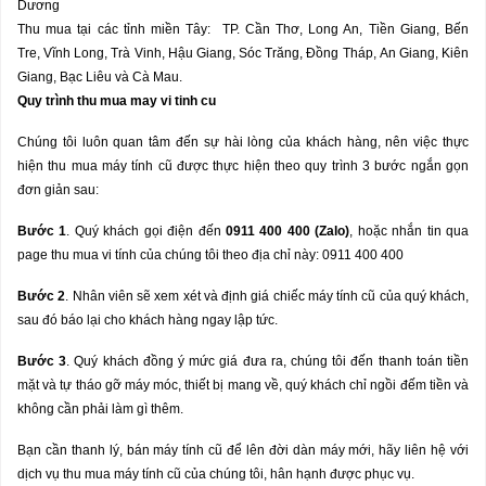
Dương
Thu mua tại các tỉnh miền Tây: TP. Cần Thơ, Long An, Tiền Giang, Bến
Tre, Vĩnh Long, Trà Vinh, Hậu Giang, Sóc Trăng, Đồng Tháp, An Giang, Kiên
Giang, Bạc Liêu và Cà Mau.
Quy trình thu mua may vi tinh cu
Chúng tôi luôn quan tâm đến sự hài lòng của khách hàng, nên việc thực
hiện thu mua máy tính cũ được thực hiện theo quy trình 3 bước ngắn gọn
đơn giản sau:
B
ướ
c 1
. Quý khách gọi điện đến
0911 400 400 (Zalo)
, hoặc nhắn tin qua
page thu mua vi tính của chúng tôi theo địa chỉ này: 0911 400 400
B
ướ
c 2
. Nhân viên sẽ xem xét và định giá chiếc máy tính cũ của quý khách,
sau đó báo lại cho khách hàng ngay lập tức.
B
ướ
c 3
. Quý khách đồng ý mức giá đưa ra, chúng tôi đến thanh toán tiền
mặt và tự tháo gỡ máy móc, thiết bị mang về, quý khách chỉ ngồi đếm tiền và
không cần phải làm gì thêm.
Bạn cần thanh lý, bán máy tính cũ để lên đời dàn máy mới, hãy liên hệ với
dịch vụ thu mua máy tính cũ của chúng tôi, hân hạnh được phục vụ.