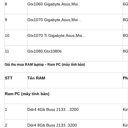
8
Gtx1060 Gigabyte,Asus,Msi..
6G
9
Gtx1070 Gigabyte,Asus,Msi…
8G
10
Gtx1070 Ti Gigabyte,Asus,Msi…
8G
11
Gtx1080,Gtx1080ti
8G
Giá thu mua RAM laptop – Ram PC (máy tính bàn)
STT
Tên RAM
Ph
Ram PC (máy tính bàn)
1
Ddr4 4Gb Buss 2133…3200
Ki
2
Ddr4 8Gb Buss 2133..3200
Ki