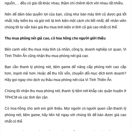
nguồn,… đều có giá rất khác nhau, thậm chí chênh lệch với nhau rất nhiều.
Nên để đảm bảo quyền lợi của bạn, cũng như bán máy tính cũ được giá tốt
nhất, hãy kiểm tra và gửi mô tả linh kiện một cách chi tiết nhất, để nhân viên
chúng tôi tư vấn báo giá thu mua linh kiện vi tính cũ giá cao nhất có thể.
Thu mua phòng nét giá cao, có hoa h
ồ
ng cho ng
ườ
i gi
ớ
i thi
ệ
u
Bên canh việc thu mua máy tính cá nhân, công ty, doanh nghiệp cơ quan, Vi
Tính Thiên Ấn cũng nhận thu mua phòng nét giá cao.
Bạn cần thanh lý phòng nét, tiệm game để nâng cấp phòng mới cao cấp
hơn, mạnh mẽ hơn. Hoặc để thu hồi vốn, chuyển đổi mục đích kinh doanh?
Hãy gọi ngay cho dịch vụ thâu mua phòng nét của Vi Tính Thiên Ấn.
Chúng tôi nhận thu mua phòng nét, thanh lý tiệm nét khắp các quận huyện ở
TPHCM và các tỉnh lân cận.
Có hoa hồng cho anh em giới thiệu. Mọi người có người quen cần thanh lý
phòng nét, tiệm game, hãy liên hệ ngay với chúng tôi để bán được giá cao
nhất có thể.