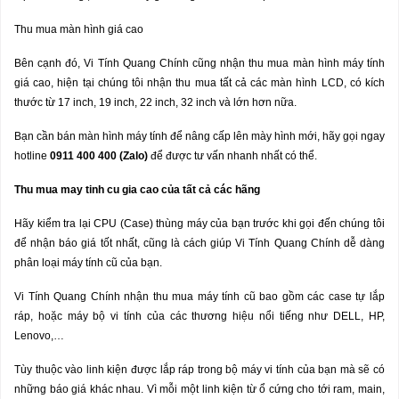
Thu mua màn hình giá cao
Bên cạnh đó, Vi Tính Quang Chính cũng nhận thu mua màn hình máy tính
giá cao, hiện tại chúng tôi nhận thu mua tất cả các màn hình LCD, có kích
thước từ 17 inch, 19 inch, 22 inch, 32 inch và lớn hơn nữa.
Bạn cần bán màn hình máy tính để nâng cấp lên mày hình mới, hãy gọi ngay
hotline
0911 400 400 (Zalo)
để được tư vấn nhanh nhất có thể.
Thu mua may tinh cu gia cao c
ủ
a t
ấ
t c
ả
c
á
c h
ã
ng
Hãy kiểm tra lại CPU (Case) thùng máy của bạn trước khi gọi đến chúng tôi
để nhận báo giá tốt nhất, cũng là cách giúp Vi Tính Quang Chính dễ dàng
phân loại máy tính cũ của bạn.
Vi Tính Quang Chính nhận thu mua máy tính cũ bao gồm các case tự lắp
ráp, hoặc máy bộ vi tính của các thương hiệu nổi tiếng như DELL, HP,
Lenovo,…
Tùy thuộc vào linh kiện được lắp ráp trong bộ máy vi tính của bạn mà sẽ có
những báo giá khác nhau. Vì mỗi một linh kiện từ ổ cứng cho tới ram, main,