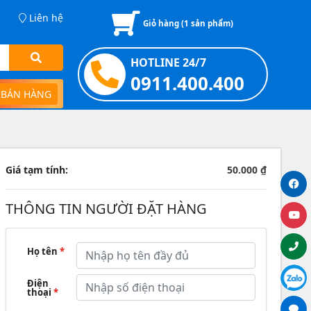
Liên hệ
Giỏ hàng (
1
sản phẩm)
HOTLINE 24/7
0911.400.400
 BÁN HÀNG
Giá tạm tính:
50.000 ₫
THÔNG TIN NGƯỜI ĐẶT HÀNG
Họ tên
*
Điện
thoại
*