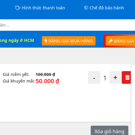
Hình thức thanh toán
Chế độ bảo hành
rong ngày ở HCM
BẢNG GIÁ MUA HÀNG
BẢNG GIÁ
Giá niêm yết:
100.000 ₫
-
+
50.000 ₫
Giá khuyến mãi:
Xóa giỏ hàng