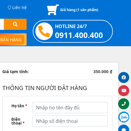
Liên hệ
Giỏ hàng (
1
sản phẩm)
HOTLINE 24/7
0911.400.400
 BÁN HÀNG
Giá tạm tính:
350.000 ₫
THÔNG TIN NGƯỜI ĐẶT HÀNG
Họ tên
*
Điện
thoại
*