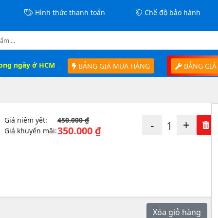
Hình thức thanh toán
Chế độ bảo hành
rong ngày ở HCM
BẢNG GIÁ MUA HÀNG
BẢNG GIÁ
Giá niêm yết:
450.000 ₫
-
+
350.000 ₫
Giá khuyến mãi:
Xóa giỏ hàng