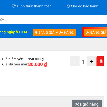
Hình thức thanh toán
Chế độ bảo hành
rong ngày ở HCM
BẢNG GIÁ MUA HÀNG
BẢNG GIÁ
Giá niêm yết:
150.000 ₫
-
+
80.000 ₫
Giá khuyến mãi:
Xóa giỏ hàng