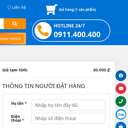
Liên hệ
Giỏ hàng (
1
sản phẩm)
HOTLINE 24/7
0911.400.400
 BÁN HÀNG
Giá tạm tính:
80.000 ₫
THÔNG TIN NGƯỜI ĐẶT HÀNG
Họ tên
*
Điện
thoại
*