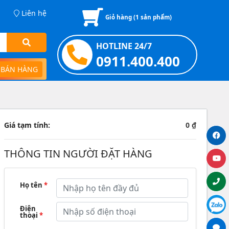
Liên hệ
Giỏ hàng (
1
sản phẩm)
HOTLINE 24/7
0911.400.400
 BÁN HÀNG
Giá tạm tính:
0 ₫
THÔNG TIN NGƯỜI ĐẶT HÀNG
Họ tên
*
Điện
thoại
*