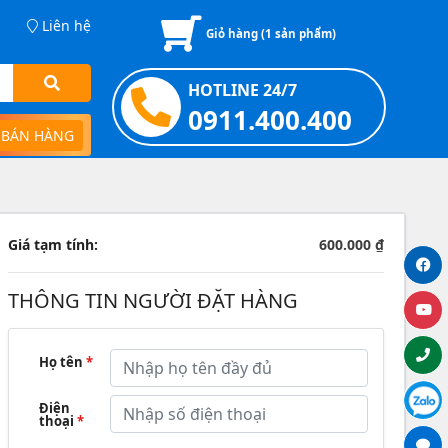
Liên hệ
Giỏ hàng (
1
sản phẩm)
HOTLINE 24/7
0911.400.400
 BÁN HÀNG
Giá tạm tính:
600.000 ₫
THÔNG TIN NGƯỜI ĐẶT HÀNG
Họ tên
*
Điện
thoại
*