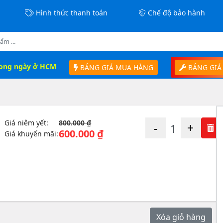
Hình thức thanh toán
Chế độ bảo hành
rong ngày ở HCM
BẢNG GIÁ MUA HÀNG
BẢNG GIÁ
Giá niêm yết:
800.000 ₫
-
+
600.000 ₫
Giá khuyến mãi:
Xóa giỏ hàng